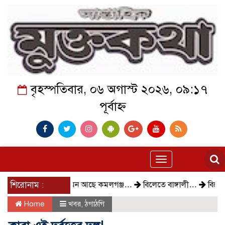
বৃহস্পতিবার, ০৬ অগাস্ট ২০২৬, ০৯:১৭
পূর্বাহ্ন
Toggle
navigation
শিরোনাম :
কেমন আছে কমলগঞ্জ…
বিলেতে বাঙ্গালী…
বিক্ষোভ, গ্
Home
খবর
,
ঠগাঠগি