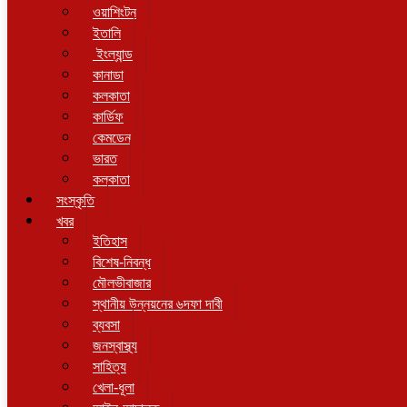
ওয়াশিংটন
ইতালি
ইংল্যান্ড
কানাডা
কলকাতা
কার্ডিফ
কেমডেন
ভারত
কলকাতা
সংস্কৃতি
খবর
ইতিহাস
বিশেষ-নিবন্ধ
মৌলভীবাজার
স্থানীয় উন্নয়নের ৬দফা দাবী
ব্যবসা
জনস্বাস্থ্য
সাহিত্য
খেলা-ধূলা