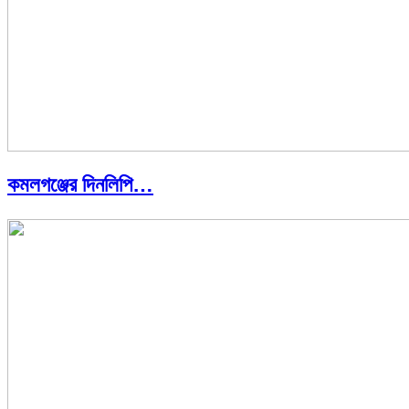
কমলগঞ্জের দিনলিপি…