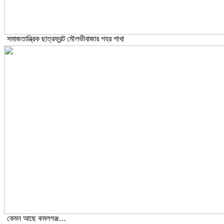
সমাজতান্ত্রিক ছাত্রফ্রন্ট মৌলভীবাজার শহর শাখা
কেমন আছে কমলগঞ্জ…