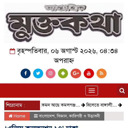
বৃহস্পতিবার, ০৬ অগাস্ট ২০২৬, ০৪:৩৪
অপরাহ্ন
Toggle
navigation
শিরোনাম :
কেমন আছে কমলগঞ্জ…
বিলেতে বাঙ্গালী…
বিক্ষোভ,
Home
বাংলাদেশ
,
বিজ্ঞান, ‌কারিগরী ও উদ্ভাবনী