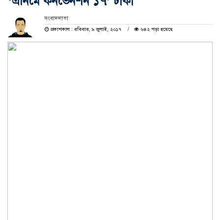
‘এনিমে কনভেনশন ১৭’ ঢাকা
সংবাদদাতা
প্রকাশকাল : রবিবার, ৯ জুলাই, ২০১৭
৬৪২ পড়া হয়েছে