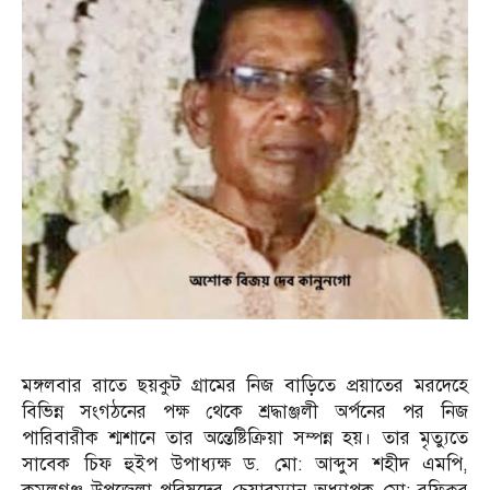
মঙ্গলবার রাতে ছয়কুট গ্রামের নিজ বাড়িতে প্রয়াতের মরদেহে
বিভিন্ন সংগঠনের পক্ষ থেকে শ্রদ্ধাঞ্জলী অর্পনের পর নিজ
পারিবারীক শ্মশানে তার অন্তেষ্টিক্রিয়া সম্পন্ন হয়। তার মৃত্যুতে
সাবেক চিফ হুইপ উপাধ্যক্ষ ড. মো: আব্দুস শহীদ এমপি,