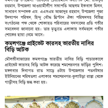
কমলগঞ্জ উপজেলা পরিষদের চেয়ারম্যান অধ্যাপক মো: রফিকুর
রহমান, উপজেলা আওয়ামীলীগ সভাপতি আছলম ইকবাল মিলন,
সাধারণ সম্পাদক এড. এএসএম আজাদুর রহমান, উপজেলা পূজা
উদযাপন পরিষদ, হিন্দু বৌদ্ধ খ্রিস্টান ঐক্য পরিষদসহ বিভিন্ন
সংগঠনের পক্ষ থেকে শোকাহত পরিবারের সদস্যদের প্রতি গভীর
সমবেদনা জানানো হয়। তার মৃত্যুতে এলাকায় সর্বমহলে গভীর
শোকের ছায়া নেমে আসে।
কমলগঞ্জে প্রাইভেট কারসহ ভারতীয় নাসির
বিড়ি আটক
মৌলভীবাজারের কমলগঞ্জে ভারতীয় নাসির বিড়ি পাচারকালে
প্রাইভেট কারসহ বিড়ি আটক করেছে শমশেরনগর ফাঁড়ির পুলিশ।
মঙ্গলবার দিবাগত রাত সাড়ে ৪টায় উপজেলার পতনউষার
ইউনিয়নের শরিষতলা এলাকার শমশেরনগর-কুলাউড়া রাস্তা থেকে
গাড়ীসহ বিড়ি জব্ধ করা হয়।