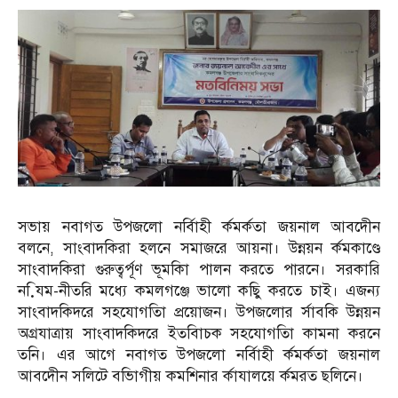
সভায় নবাগত উপজলো নর্বিাহী র্কমর্কতা জয়নাল আবদেীন
বলনে, সাংবাদকিরা হলনে সমাজরে আয়না। উন্নয়ন র্কমকাণ্ডে
সাংবাদকিরা গুরুত্বর্পূণ ভূমকিা পালন করতে পারনে। সরকারি
নযি়ম-নীতরি মধ্যে কমলগঞ্জে ভালো কছিু করতে চাই। এজন্য
সাংবাদকিদরে সহযোগতিা প্রয়োজন। উপজলোর র্সাবকি উন্নয়ন
অগ্রযাত্রায় সাংবাদকিদরে ইতবিাচক সহযোগতিা কামনা করনে
তনি। এর আগে নবাগত উপজলো নর্বিাহী র্কমর্কতা জয়নাল
আবদেীন সলিটে বভিাগীয় কমশিনার র্কাযালয়ে র্কমরত ছলিনে।