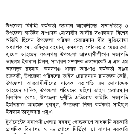
উপজেলা নির্বাহী কর্মকর্তা জয়নাল আবেদীনের সভাপতিত্বে ও
উপজেলা স্কাউটস সম্পাদক মোসাহীদ আলীর সঞ্চালনায় বিশেষ
অতিথি ছিলেন উপজেলা পরিষদ চেয়ারম্যান বীর মুক্তিযোদ্ধা
অধ্যাপক মো. রফিকুর রহমান, কমলগঞ্জ পৌরসভার মেয়র মো.
জুয়েল আহমেদ, কমলগঞ্জ উপজেলা আওয়ামীলীগের সভাপতি
আছলম ইকবাল মিলন, সাধারণ সম্পাদক এডভোকেট এ এস এম
আজাদুর রহমান, কমলগঞ্জ থানার ভারপ্রাপ্ত কর্মকর্তা সঞ্জয়
চক্রবর্তী, উপজেলা পরিষদের ভাইস চেয়ারম্যান রামভজন কৈরি,
উপজেলা আওয়ামীলীগের সাবেক সভাপতি এম মোসাদ্দেক
আহমেদ মানিক, উপজেলা পরিষদের মহিলা ভাইস চেয়ারম্যান
বিলকিস বেগম, উপজেলা দুর্ণীতি প্রতিরোধ কমিটির সভাপতি
ইমতিয়াজ আহমেদ বুলবুল, উপজেলা শিক্ষা কর্মকর্তা সাইফুল
ইসলাম তালুকদার প্রমুখ।
টুর্ণামেন্টের সমাপনী খেলায় বঙ্গবন্ধু গোল্ডকাপে আধকানি সরকারি
প্রাথমিক বিদ্যালয় ৭ -৬ গোলে মির্তিংগা চা বাগান সরকারি