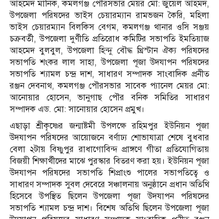
আহমেদ মানিক, কমলগঞ্জ পৌরসভার মেয়র মো: জুয়েল আহমদ,
উপজেলা পরিষদের ভাইস চেয়ারম্যান রামভজন কৈরি, মহিলা
ভাইস চেয়ারম্যান বিলকিস বেগম, কমলগঞ্জ থানার ওসি সঞ্জয়
চক্রবর্তী, উপজেলা দুর্ণীতি প্রতিরোধ কমিটির সভাপতি ইমতিয়াজ
আহমেদ বুলবুল, উপজেলা হিন্দু বৌদ্ধ খ্রিস্টান ঐক্য পরিষদের
সভাপতি শংকর লাল সাহা, উপজেলা পূজা উদযাপন পরিষদের
সভাপতি শ্যামল চন্দ্র দাশ, সাধারণ সম্পাদক সাংবাদিক প্রনীত
রঞ্জন দেবনাথ, কমলগঞ্জ পৌরসভার সাবেক প্যানেল মেয়র মো:
আনোয়ার হোসেন, ভানুগাছ পৌর বনিক সমিতির সাধারণ
সম্পাদক এড. মো: সানোয়ার হোসেন প্রমুখ।
এছাড়া শ্রীকৃষ্ণের জন্মাষ্টমী উপলক্ষে রহিমপুর ইউনিয়ন পূজা
উদযাপন পরিষদের আয়োজনে বর্ণাঢ্য শোভাযাত্রা শেষে বুধবার
বেলা ২টায় বিষ্ণুপুর রাধাগোবিন্দ প্রাঙ্গণে গীতা প্রতিযোগিতায়
বিজয়ী শিক্ষার্থীদের মাঝে পুরস্কার বিতরণ করা হয়। ইউনিয়ন পূজা
উদযাপন পরিষদের সভাপতি শিপ্রাংশু পালের সভাপতিত্বে ও
সাধারণ সম্পাদক সুবল দেবেরে সঞ্চালনায় অনুষ্ঠানে প্রধান অতিথি
হিসেবে উপস্থিত ছিলেন উপজেলা পূজা উদযাপন পরিষদের
সভাপতি শ্যামল চন্দ্র দাশ। বিশেষ অতিথি ছিলেন উপজেলা পূজা