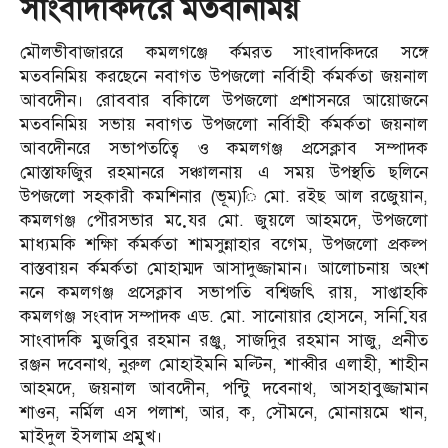
সাংবাদকিদরে মতবনিমিয়
মৌলভীবাজাররে কমলগঞ্জে র্কমরত সাংবাদকিদরে সঙ্গে
মতবনিমিয় করছেনে নবাগত উপজলো নর্বিাহী র্কমর্কতা জয়নাল
আবদেীন। রোববার বকিালে উপজলো প্রশাসনরে আয়োজনে
মতবনিমিয় সভায় নবাগত উপজলো নর্বিাহী র্কমর্কতা জয়নাল
আবদেীনরে সভাপতত্বিে ও কমলগঞ্জ প্রসেক্লাব সম্পাদক
মোস্তাফজিুর রহমানরে সঞ্চালনায় এ সময় উপস্থতি ছলিনে
উপজলো সহকারী কমশিনার (ভূম)ি মো. রইছ আল রজেুয়ান,
কমলগঞ্জ পৌরসভার মযে়র মো. জুয়লে আহমদে, উপজলো
মাধ্যমকি শক্ষিা র্কমর্কতা শামসুন্নাহার বগেম, উপজলো প্রকল্প
বাস্তবায়ন র্কমর্কতা মোহাম্মদ আসাদুজ্জামান। আলোচনায় অংশ
ননে কমলগঞ্জ প্রসেক্লাব সভাপতি বশ্বিজৎি রায়, সাপ্তাহকি
কমলগঞ্জ সংবাদ সম্পাদক এড. মো. সানোয়ার হোসনে, সনিযি়র
সাংবাদকি মুজবিুর রহমান রঞ্জু, সাজদিুর রহমান সাজু, প্রনীত
রঞ্জন দবেনাথ, নুরুল মোহাইমনি মল্টিন, শাব্বীর এলাহী, শাহীন
আহমদে, জয়নাল আবদেীন, পন্টিু দবেনাথ, আসহাবুজ্জামান
শাওন, নর্মিল এস পলাশ, আর, ক, সৌমনে, মোনায়মে খান,
মাইদুল ইসলাম প্রমুখ।