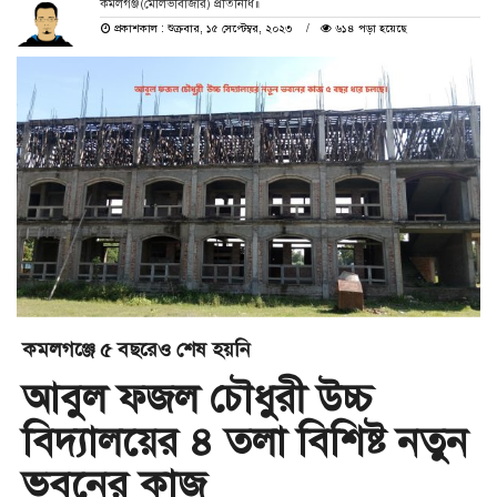
কমলগঞ্জ(মৌলভীবাজার) প্রতিনিধি॥
প্রকাশকাল : শুক্রবার, ১৫ সেপ্টেম্বর, ২০২৩
৬১৪ পড়া হয়েছে
কমলগঞ্জে ৫ বছরেও শেষ হয়নি
আবুল ফজল চৌধুরী উচ্চ
বিদ্যালয়ের ৪ তলা বিশিষ্ট নতুন
ভবনের কাজ