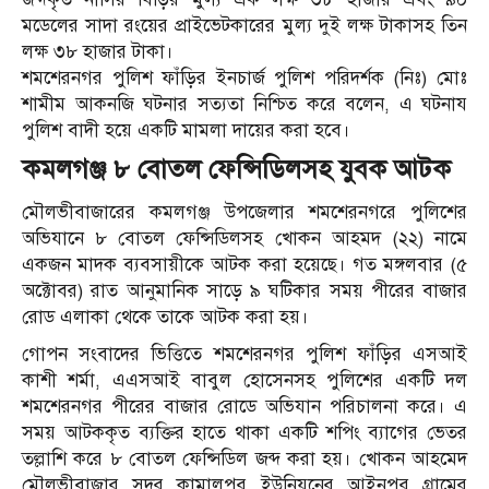
মডেলের সাদা রংয়ের প্রাইভেটকারের মুল্য দুই লক্ষ টাকাসহ তিন
লক্ষ ৩৮ হাজার টাকা।
শমশেরনগর পুলিশ ফাঁড়ির ইনচার্জ পুলিশ পরিদর্শক (নিঃ) মোঃ
শামীম আকনজি ঘটনার সত্যতা নিশ্চিত করে বলেন, এ ঘটনায
পুলিশ বাদী হয়ে একটি মামলা দায়ের করা হবে।
কমলগঞ্জ ৮ বোতল ফেন্সিডিলসহ যুবক আটক
মৌলভীবাজারের কমলগঞ্জ উপজেলার শমশেরনগরে পুলিশের
অভিযানে ৮ বোতল ফেন্সিডিলসহ খোকন আহমদ (২২) নামে
একজন মাদক ব্যবসায়ীকে আটক করা হয়েছে। গত মঙ্গলবার (৫
অক্টোবর) রাত আনুমানিক সাড়ে ৯ ঘটিকার সময় পীরের বাজার
রোড এলাকা থেকে তাকে আটক করা হয়।
গোপন সংবাদের ভিত্তিতে শমশেরনগর পুলিশ ফাঁড়ির এসআই
কাশী শর্মা, এএসআই বাবুল হোসেনসহ পুলিশের একটি দল
শমশেরনগর পীরের বাজার রোডে অভিযান পরিচালনা করে। এ
সময় আটককৃত ব্যক্তির হাতে থাকা একটি শপিং ব্যাগের ভেতর
তল্লাশি করে ৮ বোতল ফেন্সিডিল জব্দ করা হয়। খোকন আহমেদ
মৌলভীবাজার সদর কামালপুর ইউনিয়নের আইনপুর গ্রামের