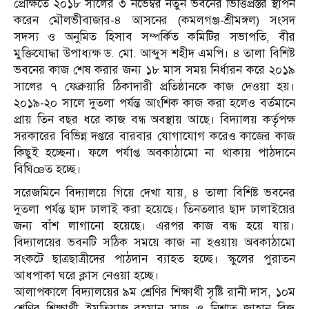
প্রেক্ষিতে ২০১৮ সালের ৩ নভেম্বর নতুন ভবনের ভিত্তিপ্রস্তর স্থাপন
করেন মৌলভীবাজার-৪ আসনের (কমলগঞ্জ-শ্রীমঙ্গল) সংসদ
সদস্য ও অনুমিত হিসাব সম্পর্কিত কমিটির সভাপতি, বীর
মুক্তিযোদ্ধা উপাধ্যক্ষ ড. মো. আব্দুস শহীদ এমপি। ৪ তালা বিশিষ্ট
ভবনের কাজ শেষ করার জন্য ১৮ মাস সময় নির্ধারন করে ২০১৯
সালের ৭ ফেব্রুয়ারি ঠিকাদারী প্রতিষ্ঠানকে কাজ দেওয়া হয়।
২০১৯-২০ সালে দুতলা পর্যন্ত আংশিক কাজ করা হলেও বর্তমানে
প্রায় তিন বছর ধরে কাজ বন্ধ অবস্থায় আছে। বিদ্যালয় কর্তৃপক্ষ
সরকারের বিভিন্ন দপ্তরে বারবার যোগাযোগ করেও কাজের কাজ
কিছুই হচ্ছেনা। ফলে পর্যাপ্ত অবকাঠামো না থাকায় পাঠদানে
বিঘিœত হচ্ছে।
সরেজমিনে বিদ্যালয়ে গিয়ে দেখা যায়, ৪ তালা বিশিষ্ট ভবনের
দুতলা পর্যন্ত ছাদ ঢালাই করা হয়েছে। তিনতলার ছাদ ঢালাইয়ের
জন্য বাঁশ লাগানো হয়েছে। এরপর কাজ বন্ধ হয়ে যায়।
বিদ্যালয়ের ভবনটি সঠিক সময়ে কাজ না হওয়ায় অবকাঠামো
সংকটে ছাত্রছাত্রীদের পাঠদান ব্যাহত হচ্ছে। স্কুলের পুরাতন
আধপাকা ঘরে ক্লাস নেওয়া হচ্ছে।
আলাপকালে বিদ্যালয়ের ৯ম শ্রেণির শিক্ষার্থী সৃষ্টি রানী দাস, ১০ম
শ্রেণির শিক্ষার্থী ইমতিয়াজ রহমান সাজু ও নিশাত জাহান রিজু