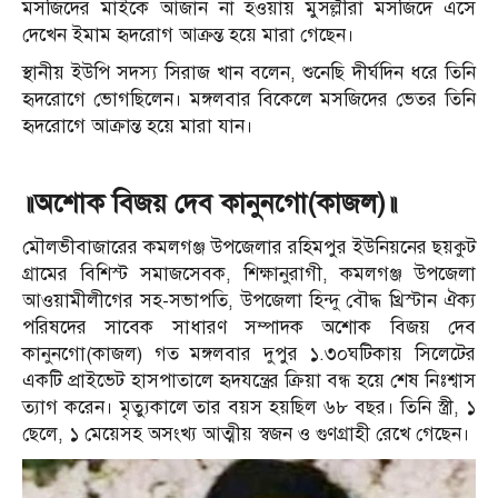
মসজিদের মাইকে আজান না হওয়ায় মুসল্লীরা মসজিদে এসে
দেখেন ইমাম হৃদরোগ আক্রন্ত হয়ে মারা গেছেন।
স্থানীয় ইউপি সদস্য সিরাজ খান বলেন, শুনেছি দীর্ঘদিন ধরে তিনি
হৃদরোগে ভোগছিলেন। মঙ্গলবার বিকেলে মসজিদের ভেতর তিনি
হৃদরোগে আক্রান্ত হয়ে মারা যান।
॥অশোক বিজয় দেব কানুনগো(কাজল)॥
মৌলভীবাজারের কমলগঞ্জ উপজেলার রহিমপুর ইউনিয়নের ছয়কুট
গ্রামের বিশিস্ট সমাজসেবক, শিক্ষানুরাগী, কমলগঞ্জ উপজেলা
আওয়ামীলীগের সহ-সভাপতি, উপজেলা হিন্দু বৌদ্ধ খ্রিস্টান ঐক্য
পরিষদের সাবেক সাধারণ সম্পাদক অশোক বিজয় দেব
কানুনগো(কাজল) গত মঙ্গলবার দুপুর ১.৩০ঘটিকায় সিলেটের
একটি প্রাইভেট হাসপাতালে হৃদযন্ত্রের ক্রিয়া বন্ধ হয়ে শেষ নিঃশ্বাস
ত্যাগ করেন। মৃত্যুকালে তার বয়স হয়ছিল ৬৮ বছর। তিনি স্ত্রী, ১
ছেলে, ১ মেয়েসহ অসংখ্য আত্মীয় স্বজন ও গুণগ্রাহী রেখে গেছেন।