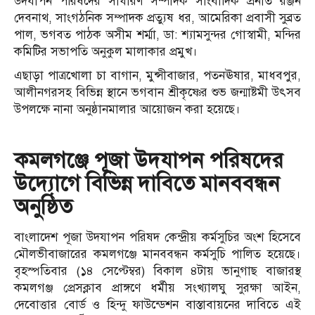
উদযাপন পরিষদের সাধারণ সম্পাদক সাংবাদিক প্রনীত রঞ্জন
দেবনাথ, সাংগঠনিক সম্পাদক প্রত্যুষ ধর, আমেরিকা প্রবাসী সুব্রত
পাল, ভগবত পাঠক অসীম শর্ম্মা, ডা: শ্যামসুন্দর গোস্বামী, মন্দির
কমিটির সভাপতি অনুকুল মালাকার প্রমুখ।
এছাড়া পাত্রখোলা চা বাগান, মুন্সীবাজার, পতনঊষার, মাধবপুর,
আলীনগরসহ বিভিন্ন স্থানে ভগবান শ্রীকৃষ্ণের শুভ জন্মাষ্টমী উৎসব
উপলক্ষে নানা অনুষ্ঠানমালার আয়োজন করা হয়েছে।
কমলগঞ্জে পূজা উদযাপন পরিষদের
উদ্যোগে বিভিন্ন দাবিতে মানববন্ধন
অনুষ্ঠিত
বাংলাদেশ পূজা উদযাপন পরিষদ কেন্দ্রীয় কর্মসুচির অংশ হিসেবে
মৌলভীবাজারের কমলগঞ্জে মানববন্ধন কর্মসুচি পালিত হয়েছে।
বৃহস্পতিবার (১৪ সেপ্টেম্বর) বিকাল ৪টায় ভানুগাছ বাজারস্থ
কমলগঞ্জ প্রেসক্লাব প্রাঙ্গণে ধর্মীয় সংখ্যালঘু সুরক্ষা আইন,
দেবোত্তার বোর্ড ও হিন্দু ফাউন্ডেশন বাস্তাবায়নের দাবিতে এই