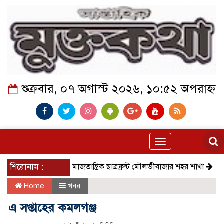
শুক্রবার, ০৭ অগাস্ট ২০২৬, ১০:৫২ অপরাহ্ন
Toggle
navigation
শিরোনাম :
সমাজতান্ত্রিক ছাত্রফ্রন্ট মৌলভীবাজার শহর শাখা
কেমন আছে 
Home
খবর
এ সপ্তাহের কমলগঞ্জ