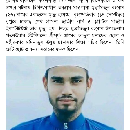
মৌলভীবাজারের কমলগঞ্জে সিলিন্ডার গ্যাস বিস্ফোরণে ২ জন
দগ্ধের ঘটনায় চিকিৎসাধীন অবস্থায় মাওলানা মুস্তাফিজুর রহমান
(২৬) নামের একজনের মৃত্যু হয়েছে। বৃহস্পতিবার (১৪ সেপ্টেম্বর)
দুপুরে ঢাকাস্থ শেখ হাসিনা জাতীয় বার্ন ও প্লাস্টিক সার্জারি
ইনস্টিটিউটে তার মৃত্যু হয়। নিহত মুস্তাফিজুর রহমান উপজেলার
পতনঊষার ইউনিয়নের শ্রীসূর্য্য গ্রামের আব্দুল মনাফের ছেলে ও
শহীদনগর মদিনাতুল উলুম মাদ্রাসার শিক্ষা সচিব ছিলেন। তিনি
ছোট ছোট ৩ কন্যা সন্তানের জনক ছিলেন।