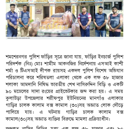
শমশেরনগর পুলিশ ফাঁড়ির সূত্রে জানা যায়, ফাঁড়ির ইনচার্জ পুলিশ
পরিদর্শক (নিঃ) মোঃ শামীম আকনজির নির্দেশনায় এসআই কাশী
শর্মা ও টিএসআই দীপক রায়সহ একদল পুলিশ বিশেষ অভিযান
পরিচালনা করে শরিষতলা এলাকা থেকে এক লক্ষ ৩৮ হাজার
শলাকা আমদানি নিষিদ্ধ ভারতীয় শেখ নাসিরুদ্দিন বিড়ি ও একটি
৯০ মডেলের সাদা রংয়ের প্রাইভেটকার জব্দ করা হয়। এ সময়
কুলাউড়া উপজেলার শরীফপুর ইউনিয়নের মানগাঁও এলাকার
গাড়ির চালক কালাম বক্স কামাল (৩০)সহ অজ্ঞাত লোক দৌড়ে
পালিয়ে যায়। এ ঘটনায় গাড়ির চালক কালাম বক্স
কামাল(৩০)সহ অজ্ঞাত ব্যক্তির বিরুদ্ধে মামলা প্রক্রিয়াধীন।
জব্দকৃত নাসির বিড়ির মুল্য এক লক্ষ ৩৮ হাজার এবং ৯০