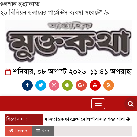
গুলশান হত্যাকান্ড
২৬ বিলিয়ন ডলারের গার্মেন্টস ব্যবসা সংকটে" />
শনিবার, ০৮ অগাস্ট ২০২৬, ১১:৪১ অপরাহ্ন
Toggle
navigation
শিরোনাম :
সমাজতান্ত্রিক ছাত্রফ্রন্ট মৌলভীবাজার শহর শাখা
কেমন আছ
Home
খবর