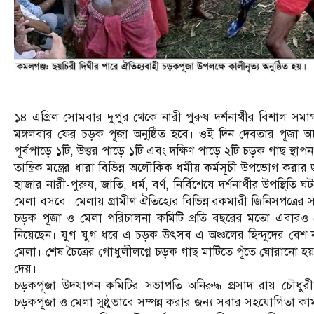
১৪ এপ্রিল সোমবার দুপুর থেকে নারী পুরুষ দর্শনার্থীর বিশাল 
মঙ্গলবার ফের চড়ক পূজা অনুষ্ঠিত হবে। ওই দিন দেবতার পূজা অর্
পূর্বপাড়ে ১টি, উত্তর পাড়ে ১টি এবং দক্ষিণ পাড়ে ২টি চড়ক গাছ স্থাপ
তান্ত্রিক মন্ত্রের ধারা বিভিন্ন অলৌকিক ধর্মীয় কর্মসূচী উপভোগ কর
হাজার নারী-পুরুষ, জাতি, ধর্ম, বর্ণ, নির্বিশেষে দর্শনার্থীর উপ
মেলা বসবে। মেলায় গ্রামীণ ঐতিহ্যের বিভিন্ন রকমারী জিনিসপত্রের
চড়ক পূজা ও মেলা পরিচালনা কমিটি প্রতি বছরের মতো এবারও মেলা সুষ
নিয়েছেন। যুগ যুগ ধরে এ চড়ক উৎসব এ অঞ্চলের হিন্দুদের বেশ 
মেলা। শেষ চৈত্রের গোধুলীলগ্নে চড়ক গাছ মাটিতে পূঁতে ঘোরানো হয
দেয়।
চড়কপূজা উদযাপন কমিটির সভাপতি অনিরুদ্ধ প্রসাদ রায় চৌধুরী জান
চড়কপূজা ও মেলা সুষ্ঠুভাবে সম্পন্ন করার জন্য সবার সহযোগিতা ক