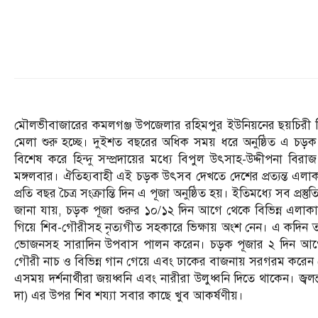
মৌলভীবাজারের কমলগঞ্জ উপজেলার রহিমপুর ইউনিয়নের ছয়চিরী দ
মেলা শুরু হচ্ছে। দুইশত বছরের অধিক সময় ধরে অনুষ্ঠিত এ চড়ক
বিশেষ করে হিন্দু সম্প্রদায়ের মধ্যে বিপুল উৎসাহ-উদ্দীপনা ব
মঙ্গলবার। ঐতিহ্যবাহী এই চড়ক উৎসব দেখতে দেশের প্রত্যন্ত এলাকা
প্রতি বছর চৈত্র সংক্রান্তি দিন এ পূজা অনুষ্ঠিত হয়। ইতিমধ্যে সব প্র
জানা যায়, চড়ক পূজা শুরুর ১০/১২ দিন আগে থেকে বিভিন্ন এলাকার প
গিয়ে শিব-গৌরীসহ নৃত্যগীত সহকারে ভিক্ষায় অংশ নেন। এ কদিন ত
ভোজনসহ সারাদিন উপবাস পালন করেন। চড়ক পূজার ২ দিন আগে পূজ
গৌরী নাচ ও বিভিন্ন গান গেয়ে এবং ঢাকের বাজনায় সরগরম করে
এসময় দর্শনার্থীরা জয়ধ্বনি এবং নারীরা উলুধ্বনি দিতে থাকেন। জ্বলন্ত
দা) এর উপর শিব শয্যা সবার কাছে খুব আকর্ষণীয়।