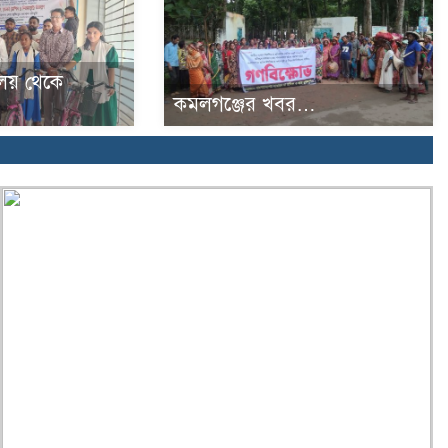
্যালয় থেকে
কমলগঞ্জের খবর…