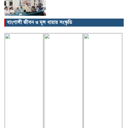
বাংগালী জীবন ও মূল ধারার সংস্কৃতি
বিক্ষোভ, গ্রেপ্তার, অজগর, সেগুনকাঠ আর
পাইপগান।
প্রধানমন্ত্রীর কার্যালয় থেকে সহায়তা
কমলগঞ্জের খবর…
গৃহবধূর ঝুলন্ত মরদেহ উদ্ধার!