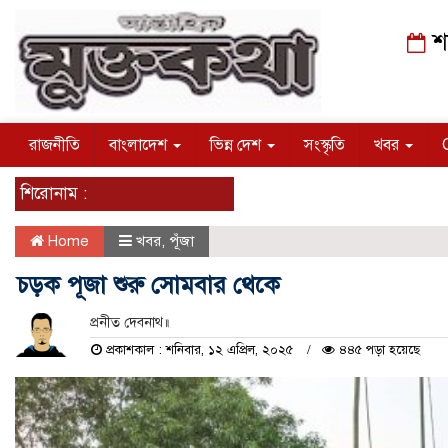
শন
রাজনীতি
বাংলাদেশ
ভিন্ন দেশ
সংস্কৃতি
খবর
শিরোনাম :
Home
খবর
,
পূঁজা
চড়ক পূজা শুরু সোমবার থেকে
প্রনীত দেবনাথ॥
প্রকাশকাল : শনিবার, ১২ এপ্রিল, ২০২৫
৪৪৫ পড়া হয়েছে