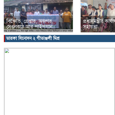
বিক্ষোভ, গ্রেপ্তার, অজগর,
প্রধানমন্ত্রীর কার
সেগুনকাঠ আর পাইপগান।
সহায়তা
তারকা বিনোদন ২ গীতাঞ্জলী মিশ্র