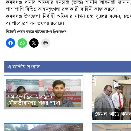
কমলগঞ্জ থানার অফিসার ইনচার্জ (তদন্ত) শামীম আকনজী জানান, চড়
পাশাপাশি বিভিন্ন আইনশৃংখলা রক্ষাকারী বাহিনী কাজ করবে।
কমলগঞ্জ উপজেলা নির্বাহী অফিসার মাখন চন্দ্র সূত্রধর বলেন, 
ব্যাপারে প্রশাসন তৎপর রয়েছে।
নিউজটি শেয়ার করতে বাটনের উপর ক্লিক করুন
এ জাতীয় সংবাদ
সমাজতান্ত্রিক ছাত্রফ্রন্ট
মৌলভীবাজার শহর শাখা
কেমন আছে কমল