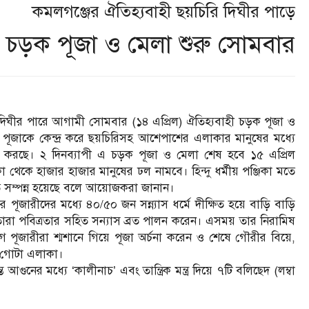
কমলগঞ্জের ঐতিহ্যবাহী ছয়চিরি দিঘীর পাড়ে
চড়ক পূজা ও মেলা শুরু সোমবার
িঘীর পারে আগামী সোমবার (১৪ এপ্রিল) ঐতিহ্যবাহী চড়ক পূজা ও
 পূজাকে কেন্দ্র করে ছয়চিরিসহ আশেপাশের এলাকার মানুষের মধ্যে
িরাজ করছে। ২ দিনব্যাপী এ চড়ক পূজা ও মেলা শেষ হবে ১৫ এপ্রিল
 থেকে হাজার হাজার মানুষের ঢল নামবে। হিন্দু ধর্মীয় পঞ্জিকা মতে
স্তুতি সম্পন্ন হয়েছে বলে আয়োজকরা জানান।
ূজারীদের মধ্যে ৪০/৫০ জন সন্ন্যাস ধর্মে দীক্ষিত হয়ে বাড়ি বাড়ি
ারা পবিত্রতার সহিত সন্যাস ব্রত পালন করেন। এসময় তার নিরামিষ
ারীরা শ্মশানে গিয়ে পূজা অর্চনা করেন ও শেষে গৌরীর বিয়ে,
ন গোটা এলাকা।
 আগুনের মধ্যে ‘কালীনাচ’ এবং তান্ত্রিক মন্ত্র দিয়ে ৭টি বলিছেদ (লম্বা