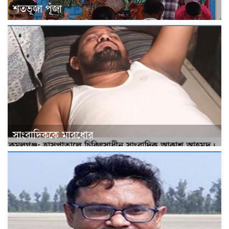
শতভূজা পূঁজা
সাংবাদিককে মারধোর