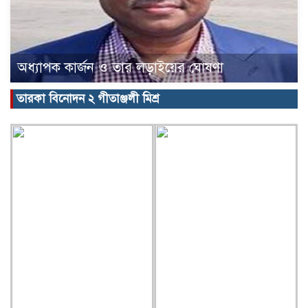
অধ্যাপক কার্জন ও তার লড়াইয়ের ঘোষণা
তারকা বিনোদন ২ গীতাঞ্জলী মিশ্র