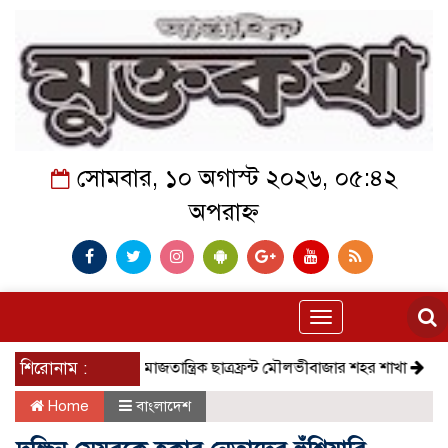
সোমবার, ১০ অগাস্ট ২০২৬, ০৫:৪২
অপরাহ্ন
Toggle
navigation
শিরোনাম :
সমাজতান্ত্রিক ছাত্রফ্রন্ট মৌলভীবাজার শহর শাখা
কেমন আছে 
Home
বাংলাদেশ