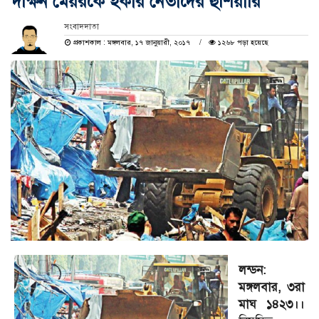
দক্ষিন মেয়রকে হকার নেতাদের হুঁশিয়ারি
সংবাদদাতা
প্রকাশকাল : মঙ্গলবার, ১৭ জানুয়ারী, ২০১৭
১২৬৮ পড়া হয়েছে
লন্ডন:
মঙ্গলবার, ৩রা
মাঘ ১৪২৩।।