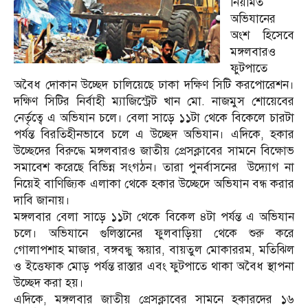
নিয়মিত
অভিযানের
অংশ হিসেবে
মঙ্গলবারও
ফুটপাতে
অবৈধ দোকান উচ্ছেদ চালিয়েছে ঢাকা দক্ষিণ সিটি করপোরেশন।
দক্ষিণ সিটির নির্বাহী ম্যাজিস্ট্রেট খান মো. নাজমুস শোয়েবের
নের্তৃত্বে এ অভিযান চলে। বেলা সাড়ে ১১টা থেকে বিকেলে চারটা
পর্যন্ত বিরতিহীনভাবে চলে এ উচ্ছেদ অভিযান। এদিকে, হকার
উচ্ছেদের বিরুদ্ধে মঙ্গলবারও জাতীয় প্রেসক্লাবের সামনে বিক্ষোভ
সমাবেশ করেছে বিভিন্ন সংগঠন। তারা পুনর্বাসনের উদ্যোগ না
নিয়েই বাণিজ্যিক এলাকা থেকে হকার উচ্ছেদে অভিযান বন্ধ করার
দাবি জানায়।
মঙ্গলবার বেলা সাড়ে ১১টা থেকে বিকেল ৪টা পর্যন্ত এ অভিযান
চলে। অভিযানে গুলিস্তানের ফুলবাড়িয়া থেকে শুরু করে
গোলাপশাহ মাজার, বঙ্গবন্ধু স্কয়ার, বায়তুল মোকাররম, মতিঝিল
ও ইত্তেফাক মোড় পর্যন্ত রাস্তার এবং ফুটপাতে থাকা অবৈধ স্থাপনা
উচ্ছেদ করা হয়।
এদিকে, মঙ্গলবার জাতীয় প্রেসক্লাবের সামনে হকারদের ১৬