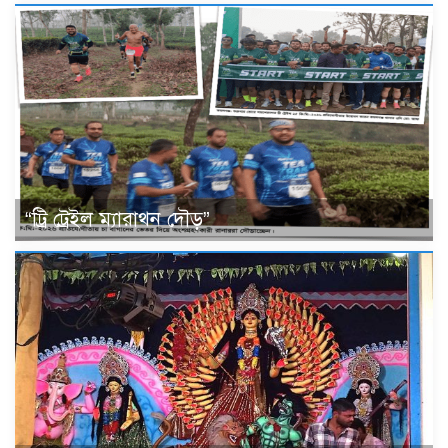
“ট্রি ট্রেইল ম্যারাথন দৌড়”