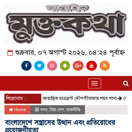
শুক্রবার, ০৭ অগাস্ট ২০২৬, ০৪:২৪ পূর্বাহ্ন
Toggle
navigation
শিরোনাম :
সমাজতান্ত্রিক ছাত্রফ্রন্ট মৌলভীবাজার শহর শাখা
কেমন আছে
Home
খবর
,
ভিন্ন দেশ
,
রাজনীতি
বাংলাদেশে সন্ত্রাসের উত্থান এবং প্রতিরোধের
প্রয়োজনীয়তা