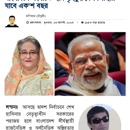
যাবে এক‘শ বছর
মতিয়ার চৌধুরী॥
প্রকাশকাল : বুধবার, ২৩ আগস্ট, ২০২৩
১৯৪৩ পড়া হয়েছে
লন্ডনঃ
আসছে দ্বাদশ নির্বাচনে শেখ
হাসিনার নেতৃত্বাধীন সরকারের
পরাজয় হলে বাংলাদেশ দীর্ঘস্থায়ী
রাজনৈতিক ও অর্থনৈতিক অস্থিরতার