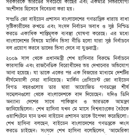
সরকারকে ভারতের সবচেয়ে কাছের এবং একমাত্র নির্ভরযোগ্য
অংশীদার হিসেবে বিবেচনা করা হয়।
সম্প্রতি জো বাইডেন প্রশাসন বাংলাদেশের গণতান্ত্রিক ধারায় বাধা
সৃষ্টিকারীদের রুখতে এবং সংসদ নির্বাচন অবাধ ও সুষ্ঠ নিশ্চিত
করতে একাধিক শাস্তিমূলক ব্যবস্থা ঘোষণা করেছে। এর মধ্যে
বাংলাদেশের বিষয়ে মার্কিন ভিসা নীতি হলো যারা সুষ্ঠ নির্বাচনে
বল প্রয়োগ করবে তাদের ভিসা দেবে না যুক্তরাষ্ট্র।
২০০৯ সাল থেকে প্রধানমন্ত্রী শেখ হাসিনার বিরুদ্ধে নির্বাচনে
কারসাজি এবং রাজনৈতিক বিরোধীদের ভয় দেখানোর অভিযোগ
আনা হয়েছে। যা তাকে একের পর এক বিজয়ের মাধ্যমে দেশটির
দীর্ঘমেয়াদী নেতা বানিয়েছে। মার্কিন প্রেসিডেন্ট জো বাইডেন
বিগত বছরগুলোয় তার দ্বারা আয়োজিত গণতন্ত্রের শীর্ষ
সম্মেলনগুলো থেকে বাংলাদেশকে বাদ দিয়েছেন। যদিও তিনি
অন্যান্য দেশের সাথে পাকিস্তান ও ভারতকে আমন্ত্রণ
জানিয়েছিলেন। শেখ হাসিনা যখন মে মাসে বিশ্বব্যাংকের বৈঠকে
ওয়াশিংটনে যান তখন বাইডেন প্রশাসন তাকে উপেক্ষা করেছিলো।
শেখ হাসিনা বলছেন, বাইডেন বাংলাদেশের গণতন্ত্রকে ধ্বংস
করতে চাইছেন।
সংসদে শেখ হাসিনা বলেছিলেন, ‘আমেরিকা