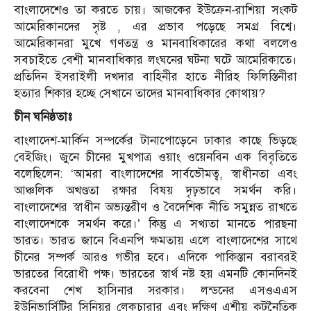
বাংলাদেশেও তা করতে চায়। আজকের ইউক্রেন-রাশিয়া সংকট
আমেরিকানদের সৃষ্ট , এর প্রভাব পড়েছে সমগ্র বিশ্বে।
আমেরিকানরা মুখে গণতন্ত্র ও মানবাধিকারের কথা বললেও
সবচাইতে বেশী মানবাধিকার লংঘনের ঘটনা ঘটে আমেরিকাতে।
প্রতিদিন ইসরাইলী দখদার বাহিনীর হাতে নীরিহ ফিলিস্তিনীরা
হত্যার শিকার হচ্ছে সেখানে তাদের মানবাধিকার কোথায়?
চীন
ঘনিষ্ঠতাঃ
বাংলাদেশ-মার্কিন সম্পর্কের টানাপোড়েনে ঢাকার কাছে ভিড়ছে
বেইজিং। জুনে চীনের মুখপাত্র ওয়াং ওয়েনবিন এক বিবৃতিতে
বলেছিলেন: ‘আমরা বাংলাদেশের সার্বভৌমত্ব, স্বাধীনতা এবং
আঞ্চলিক অখণ্ডতা রক্ষার বিষয় দৃঢ়ভাবে সমর্থন করি।
বাংলাদেশের স্বাধীন অভ্যন্তরীণ ও বৈদেশিক নীতি সমুন্নত রাখতে
বাংলাদেশকে সমর্থন করে।’ কিন্তু এ সখ্যতা
মানতে পারছনা
ভারত। ভারত জানে বিএনপি ক্ষমতায় এলে বাংলাদেশের সাথে
চীনের সম্পর্ক আরও গভীর হবে। এদিকে পাকিস্তান বরাবরই
ভারতের বিরোধী পক্ষ। ভারতের স্বার্থ নষ্ট হয় এমনটি কোনদিনই
করবেনা শেখ হাসিনার সরকার। লন্ডনের এসওএএস
ইউনিভার্সিটির সিনিয়র লেকচারার এবং দক্ষিণ এশীয় কূটনৈতিক