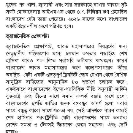
যুদ্ধের পর খাদ্য, জ্বালানী এবং সার সরবরাহে বাধার কারণে সৃষ্ট
সঙ্কট মোকাবেলায় আইএমএফ থেকে ৪.৭ বিলিয়ন ঋণ চেয়েছিল
বাংলাদেশ যেটা তারা পেয়েছে। ২০২৬ সালের মধ্যে বাংলাদেশ
একটি উন্নয়নশীল দেশে পরিণত হবে।
ভূরাজনৈতিক
প্রেক্ষাপটঃ
ভূরাজনৈতিক প্রেক্ষাপটে, ভারত মহাসাগরের নিয়ন্ত্রণের জন্য
নেতৃস্থানীয় শক্তিগুলোর মধ্যে চলমান ক্ষমতার লড়াইয়ে শেখ
হাসিনা কারও পক্ষ নিতে সরাসরি
অস্বীকার করেছেন। কারণ
বাংলাদেশ ভারত মহাসাগরের অংশ বঙ্গোপসাগরের তীরে
অবস্থিত। যেটা একটি গুরুত্বপূর্ণ ট্রানজিট জোন যেখান থেকে বৈশ্বিক
সামুদ্রিক বাণিজ্যের আনুমানিক ৮০ শতাংশ চলাচল করে।
একইসাথে বাংলাদেশের ইন্দো-প্যাসিফিক নীতি অনুযায়ী মার্কিন
যুক্তরাষ্ট্র এবং চীনের সাথে সমান সম্পর্ক বজায় রেখে চলে।
বাংলাদেশের স্থপতি জাতির জনক বঙ্গবন্ধুর আদর্শ হলো সবার
সাথে বন্ধুত্ব কারো সাথে শত্রুতা নয়, সেই আদর্শকে ধারন করেই
শেখ হাসিনার পররাষ্ট্রনীতি
যেটা বাংলাদেশের সাথে অন্যান্য
দেশের সমতা ও টেকসই উন্নয়নের ক্ষেত্রে সহায়ক। এবং সেটি
হচ্ছেও।