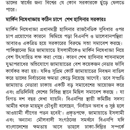
তাদের স্বার্থের জন্য বিশ্বের যে কোন সরকারকে ছুঁড়ে ফেলতে
পারে।
মার্কিন
নিষেধাজ্ঞায়
কঠিন
চাপে
শেখ
হাসিনার
সরকারঃ
মার্কিন নিষেধাজ্ঞা প্রধানমন্ত্রী হাসিনার রাজনৈতিক সুবিধার ওপর
চাপ প্রয়োগের কারনে
ঝিমিয়ে পড়া বিএনপি ও তালেবানপন্থিরা
আবারও একত্রিত হয়ে সরকারের বিরুদ্ধে সভা সমাবেশ করছে।
পাকিস্তানের মিত্র জামায়াতে ইসলামীকেও মার্কিন নিষেধাজ্ঞা নিয়ে
বেশ উৎসাহিত লক্ষ করা গেছে। কারণ শেখ হাসিনার শাসনামলে
যুদ্ধাপরাধের অভিযোগে জামায়াতের বেশ কয়েকজন নেতার ফাঁসি
কার্যকর করা হয়। যদিও সুপ্রিম কোর্ট জামায়াতের নিবন্ধন বাতিল
করে তাদের নির্বাচনের ক্ষমতা কেড়ে নিয়েছে আগেই। তবে সম্প্রতি
জামায়াত নেতারা ঢাকায় একটি বড় সমাবেশের আয়োজন করে
এবং প্রতিদিনিই দেশের বিভিন্ন স্থানে মিছিল সমাবেশ করছে । যা
বিগত দশ বছর দেখা যায়নি।
বিএনপির স্থায়ী কমিটির সদস্য
আমীর খসরু মাহমুদ চৌধুরী বলেছেন, ‘নির্বাচন অবাধ ও সুষ্ঠ হলে
আওয়ামী লীগের পতন হবেই’। প্রকৃতপক্ষে, জামায়াতে ইসলামী
এবং অন্যান্য মৌলবাদী সংগঠনের সমর্থনে বিএনপি যদি
বাংলাদেশের ক্ষমতায় আসে তাহলে ঢাকা-দিল্লির সম্পর্কে