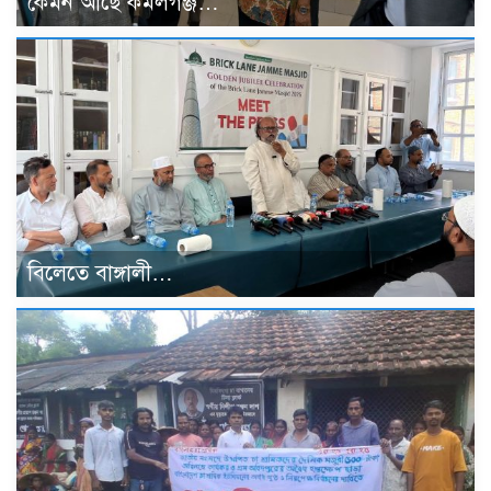
কেমন আছে কমলগঞ্জ…
বিলেতে বাঙ্গালী…