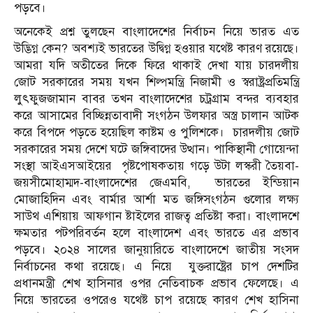
পড়বে।
অনেকেই প্রশ্ন তুলছেন বাংলাদেশের নির্বাচন নিয়ে ভারত এত
উদ্ভিগ্ন কেন? অবশ্যই ভারতের উদ্বিগ্ন হওয়ার যথেষ্ট কারণ রয়েছে।
আমরা যদি অতীতের দিকে ফিরে থাকাই দেখা যায় চারদলীয়
জোট সরকারের সময় যখন শিল্পমন্ত্রি নিজামী ও স্বরাষ্ট্রপ্রতিমন্ত্রি
লুৎফুজজামান বাবর তখন
বাংলাদেশের চট্রগ্রাম বন্দর ব্যবহার
করে আসামের বিচ্ছিন্নতাবাদী সংগঠন উলফার অস্ত্র চালান আটক
করে বিপদে পড়তে হয়েছিল কাষ্টম ও পুলিশকে।
চারদলীয় জোট
সরকারের সময় দেশে ঘটে জঙ্গিবাদের উত্থান।
পাকিস্থানী গোয়েন্দা
সংস্থা আইএসআইয়ের
পৃষ্টপোষকতায় গড়ে উটা লস্করী তৈয়বা-
জয়সীমোহাম্মদ-বাংলাদেশের জেএমবি,
ভারতের ইন্ডিয়ান
মোজাহিদিন এবং বার্মার আর্শা মত জঙ্গিসংগঠন গুলোর লক্ষ্য
সাউথ এশিয়ায় আফগান ষ্টাইলের রাজত্ব প্রতিষ্টা করা।
বাংলাদশে
ক্ষমতার পটপরিবর্তন হলে বাংলাদেশ এবং ভারতে এর প্রভাব
পড়বে।
২০২৪ সালের জানুয়ারিতে বাংলাদেশে জাতীয় সংসদ
নির্বাচনের কথা রয়েছে। এ নিয়ে
যুক্তরাষ্ট্রের চাপ দেশটির
প্রধানমন্ত্রী শেখ হাসিনার ওপর নেতিবাচক প্রভাব ফেলেছে। এ
নিয়ে ভারতের ওপরেও যথেষ্ট চাপ রয়েছে কারণ শেখ হাসিনা