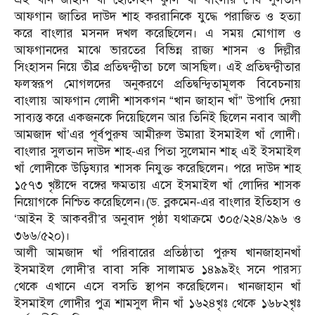
আফগান জাতির দাউদ শাহ কররানিকে যুদ্ধে পরাজিত ও হত্যা
করে বাংলার মসনদ দখল করেছিলেন। এ সময় মোগাল ও
আফগানদের মাঝে ভারতের বিভিন্ন রাজ্য শাসন ও দিল্লীর
সিংহাসন নিয়ে তীব্র প্রতিদ্বন্দ্বীতা চলে আসছিল। এই প্রতিদ্বন্দ্বীতার
ফলস্বরূপ মোগলদের অনুকরণে প্রতিদ্বন্দ্বিতামূলক বিবেচনায়
বাংলায় আফগান লোদী শাসকগন “খান জাহান খাঁ” উপাধি দেয়া
সাব্যস্ত করে একজনকে দিয়েছিলেন আর তিনিই ছিলেন নবাব আলী
আমজাদ খাঁ’এর পূর্বপুরুষ আমীরুল উমারা ইসমাইল খাঁ লোদী।
বাংলার সুলতান দাউদ শাহ-এর পিতা সুলেমান শাহ্ এই ইসমাইল
খাঁ লোদীকে উড়িষ্যার শাসক নিযুক্ত করেছিলেন। পরে দাউদ শাহ
১৫৭৩ খৃষ্টাব্দে বঙ্গের ক্ষমতায় এসে ইসমাইল খাঁ লোদির শাসক
নিয়োগকে নিশ্চিত করেছিলেন।(ড. ব্লকমেন-এর বাংলার ইতিহাস ও
‘আইন ই আকবরী’র অনুবাদ পৃষ্ঠা যথাক্রমে ৩০৫/২২৪/২৯৬ ও
৩৬৬/৫২০)।
আলী আমজাদ খাঁ পরিবারের প্রতিষ্ঠাতা পুরুষ খানজাহানখাঁ
ইসমাইল লোদী’র বাবা সকি সালামত ১৪৯৯ইং সনে পারস্য
থেকে এখানে এসে বসতি স্থাপন করেছিলেন। খানজাহান খাঁ
ইসমাইল লোদীর পুত্র শামসুল দীন খাঁ ১৬২৪খৃঃ থেকে ১৬৮২খৃঃ