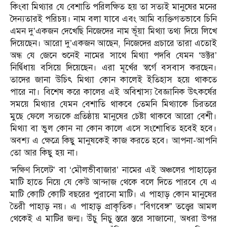
কিংবা মিথ্যার যে বেশাতি পরিলক্ষিত হয় তা সত্যই মানুষের মনের
দৈন্যতারই পরিচয়। নাম বলা যাবে এবং আমি ব্যক্তিগতভাবে চিনি
এমন দু’একজন দেখেছি নিজেদের নাম ভূঁয়া মিথ্যা তথ্য দিয়ে লিখে
দিয়েছেন। আরো দু’একজন আছেন, নিজেদের প্রচারে তারা এতোই
অন্ধ যে জেনে শুনেই নামের সাথে মিথ্যা পদবি যেমন ‘ডক্টর’
নির্দ্বিধায় বসিয়ে দিয়েছেন। এরা মূর্খের স্বর্গে বসবাস করছেন।
তাদের জানা উচিৎ মিথ্যা কোন কালেই ইতিহাস হয়ে থাকতে
পারে না। বিশেষ করে কালের এই অবিশ্বাস্য বৈজ্ঞানিক উৎকর্ষের
সময়ে মিথ্যার যেমন বেশাতি থাকবে তেমনি মিথ্যাকে চিরতরে
মুছে ফেলে সত্যকে প্রতিষ্ঠায় মানুষের চেষ্টা থাকবে আরো বেশী।
মিথ্যা বা ভুল কোন না কোন কালে এসে সংশোধিত হবেই হবে।
অবশ্য এ ক্ষেত্রে কিছু মানুষকেই কাজ করতে হবে। আপনা-আপনি
তো আর কিছু হয় না।
‘দক্ষিণ সিলেট’ বা ‘মৌলভীবাজার’ নামের এই অঞ্চলের পাহাড়ের
মাটি হাতে নিয়ে যে কেউ আন্দাজ থেকে বলে দিতে পারবে যে এ
মাটি কোটি কোটি বছরের পুরানো মাটি। এ পাহাড় কোন মানুষের
তৈরী পাহাড় নয়। এ পাহাড় প্রাকৃতিক। “বিগবেঙ্গ” তত্ত্বের আমল
থেকেই এ মাটির জন্ম। উঁচু নিচু স্তরে স্তরে সাজানো, অধরা উপর