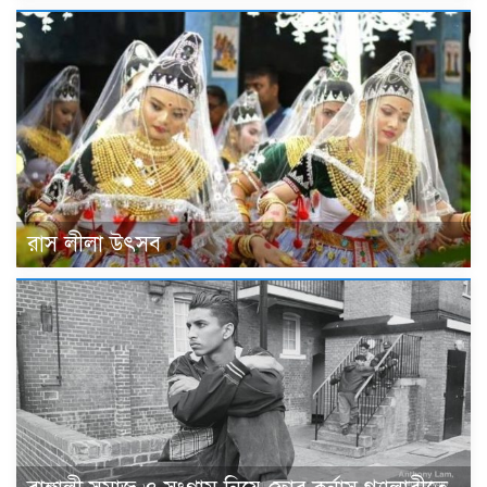
রাস লীলা উৎসব