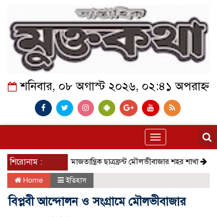
শনিবার, ০৮ অগাস্ট ২০২৬, ০২:৪১ অপরাহ্ন
Toggle
navigation
শিরোনাম :
সমাজতান্ত্রিক ছাত্রফ্রন্ট মৌলভীবাজার শহর শাখা
কেমন আছে 
Home
ইতিহাস
বিপ্লবী আন্দোলন ও সংগ্রামে মৌলভীবাজার