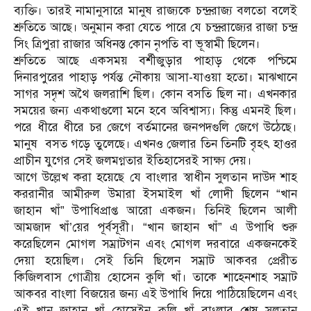
ব্যক্তি। তারই নামানুসারে মানুষ রাজ্যকে চন্দ্ররাজ্য বলতো বলেই
শ্রুতিতে আছে। অনুমান করা যেতে পারে যে চন্দ্ররাজ্যের রাজা চন্দ্র
সিং ত্রিপুরা রাজার অধিনস্ত কোন নৃপতি বা ভূস্বামী ছিলেন।
শ্রুতিতে আছে একসময় বর্শীজুড়ার পাহাড় থেকে পশ্চিমে
দিনারপুরের পাহাড় পর্যন্ত নৌকায় আসা-যাওয়া হতো। মাঝখানে
সাগর সদৃশ অথৈ জলরাশি ছিল। কোন বসতি ছিল না। এখনকার
সময়ের জন্য একথাগুলো মনে হবে অবিশ্বাস্য। কিন্তু এমনই ছিল।
পরে ধীরে ধীরে চর জেগে বর্তমানের জনপদগুলি জেগে উঠেছে।
মানুষ বসত গড়ে তুলেছে। এখনও জেলার তিন তিনটি বৃহৎ হাওর
প্রাচীন যুগের সেই জলমগ্নতার ইতিহাসেরই সাক্ষ্য দেয়।
আগে উল্লেখ করা হয়েছে যে বাংলার স্বাধীন সুলতান দাউদ শাহ
কররানীর আমীরুল উমারা ইসমাইল খাঁ লোদী ছিলেন “খান
জাহান খাঁ” উপাধিপ্রাপ্ত আরো একজন। তিনিই ছিলেন আলী
আমজাদ খাঁ’য়ের পূর্বসূরী। “খান জাহান খাঁ” এ উপাধি শুরু
করেছিলেন মোগল সম্রাটগন এবং মোগল দরবারে একজনকেই
দেয়া হয়েছিল। সেই তিনি ছিলেন সম্রাট আকবর প্রেরীত
কিজিলবাস গোত্রীয় হোসেন কুলি খাঁ। তাকে শাহেনশাহ সম্রাট
আকবর বাংলা বিজয়ের জন্য এই উপাধি দিয়ে পাঠিয়েছিলেন এবং
এই খান জাহান খাঁ হোসেইন কুলি খাঁ বাংলার শেষ সুলতান