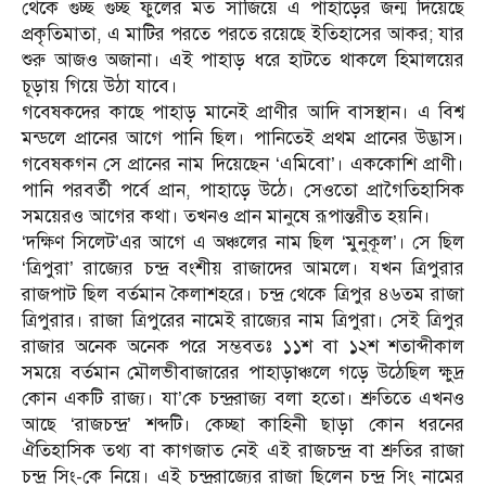
থেকে গুচ্ছ গুচ্ছ ফুলের মত সাঁজিয়ে এ পাহাড়ের জন্ম দিয়েছে
প্রকৃতিমাতা, এ মাটির পরতে পরতে রয়েছে ইতিহাসের আকর; যার
শুরু আজও অজানা। এই পাহাড় ধরে হাটতে থাকলে হিমালয়ের
চূড়ায় গিয়ে উঠা যাবে।
গবেষকদের কাছে পাহাড় মানেই প্রাণীর আদি বাসস্থান। এ বিশ্ব
মন্ডলে প্রানের আগে পানি ছিল। পানিতেই প্রথম প্রানের উদ্ভাস।
গবেষকগন সে প্রানের নাম দিয়েছেন ‘এমিবো’। এককোশি প্রাণী।
পানি পরবর্তী পর্বে প্রান, পাহাড়ে উঠে। সেওতো প্রাগৈতিহাসিক
সময়েরও আগের কথা। তখনও প্রান মানুষে রূপান্তরীত হয়নি।
‘দক্ষিণ সিলেট’এর আগে এ অঞ্চলের নাম ছিল ‘মুনুকূল’। সে ছিল
‘ত্রিপুরা’ রাজ্যের চন্দ্র বংশীয় রাজাদের আমলে। যখন ত্রিপুরার
রাজপাট ছিল বর্তমান কৈলাশহরে। চন্দ্র থেকে ত্রিপুর ৪৬তম রাজা
ত্রিপুরার। রাজা ত্রিপুরের নামেই রাজ্যের নাম ত্রিপুরা। সেই ত্রিপুর
রাজার অনেক অনেক পরে সম্ভবতঃ ১১শ বা ১২শ শতাব্দীকাল
সময়ে বর্তমান মৌলভীবাজারের পাহাড়াঞ্চলে গড়ে উঠেছিল ক্ষুদ্র
কোন একটি রাজ্য। যা’কে চন্দ্ররাজ্য বলা হতো। শ্রুতিতে এখনও
আছে ‘রাজচন্দ্র’ শব্দটি। কেচ্ছা কাহিনী ছাড়া কোন ধরনের
ঐতিহাসিক তথ্য বা কাগজাত নেই এই রাজচন্দ্র বা শ্রুতির রাজা
চন্দ্র সিং-কে নিয়ে। এই চন্দ্ররাজ্যের রাজা ছিলেন চন্দ্র সিং নামের