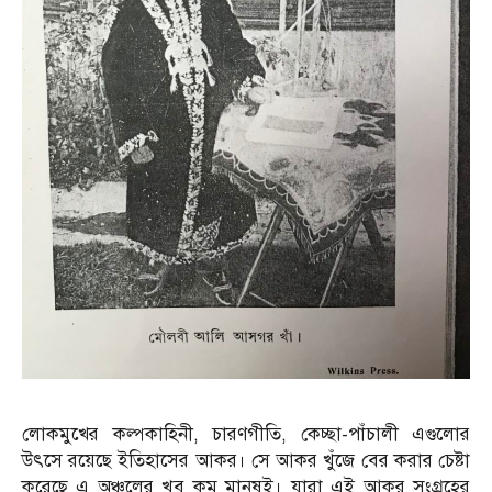
লোকমুখের কল্পকাহিনী, চারণগীতি, কেচ্ছা-পাঁচালী এগুলোর
উৎসে রয়েছে ইতিহাসের আকর। সে আকর খুঁজে বের করার চেষ্টা
করেছে এ অঞ্চলের খুব কম মানুষই। যারা এই আকর সংগ্রহের