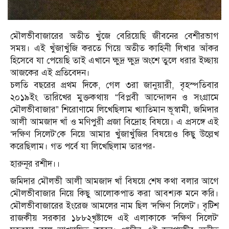
মৌলভীবাজারের অতীত খুঁজে বেরিয়েছি জীবনের বেশীরভাগ
সময়। এই খুঁজাখুঁজি করতে গিয়ে অতীত কাহিনী লিখার আঁকর
হিসেবে যা পেয়েছি তাই এখানে ক্ষুদ্র ক্ষুদ্র অংশে তুলে ধরার ইচ্ছায়
আজকের এই প্রতিবেদন।
চলতি বছরের প্রথম দিকে, গেল ৩রা জানুয়ারী, বৃহস্পতিবার
২০১৯ইং তারিখের মুক্তকথায় “বিপ্লবী আন্দোলন ও সংগ্রামে
মৌলভীবাজার” শিরোণামে লিখেছিলাম খ্যাতিমান ভূস্বামী, জমিদার
আলী আমজাদ খাঁ ও মণিপুরী প্রজা বিদ্রোহ বিষয়ে। এ প্রসঙ্গে এই
‘দক্ষিণ সিলেট’কে নিয়ে আমার খুঁজাখুঁজির বিষয়েও কিছু উল্লেখ
করেছিলাম। গত পর্বে যা লিখেছিলাম তারপর-
হারুনূর রশীদ।।
জমিদার মৌলভী আলী আমজাদ খাঁ বিষয়ে শেষ কথা বলার আগে
মৌলভীবাজার নিয়ে কিছু আলোকপাত করা আবশ্যক মনে করি।
মৌলভীবাজারের ইংরেজ আমলের নাম ছিল ‘দক্ষিণ সিলেট’। বৃটিশ
রাজকীয় সরকার ১৮৮২খৃষ্টাব্দে এই এলাকাকে ‘দক্ষিণ সিলেট’