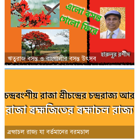
ঋতুরাজ বসন্ত ও বাংগালীর বসন্ত উৎসব
ব্রহ্মাচল রাজ্য যা বর্তমানের বরমচাল