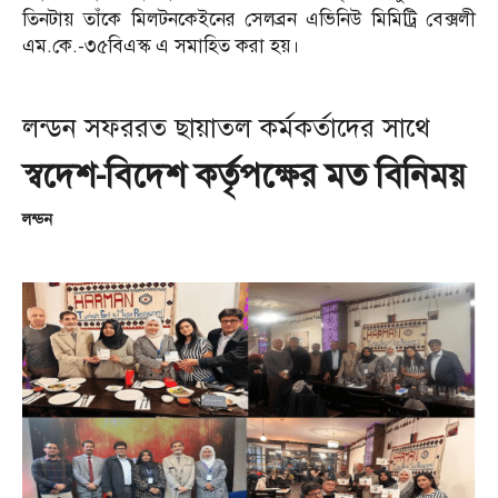
তিনটায় তাঁকে মিলটনকেইনের সেলব্রন এভিনিউ মিমিট্রি বেক্সলী
এম.কে.-৩৫বিএস্ক এ সমাহিত করা হয়।
লন্ডন সফররত ছায়াতল কর্মকর্তাদের সাথে
স্বদেশ-বিদেশ কর্তৃপক্ষের মত বিনিময়
লন্ডন