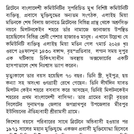
ব্রিটেনে বাংলাদেশী কমিউনিটির সুপরিচিত মুখ বিশিষ্ট কমিউনিটি
ব্যক্তিত্ব, প্রবাসে মুক্তিযুদ্ধের অন্যতম সংগঠক, এলাইছ মিয়া
মতিনকে শেষ বিদায় জানাতে ব্রিটেনের বিভিন্ন প্রান্থ থেকে অশ্রুসিক্ত
নয়নে মিলটনকেইন শহরে তাঁর নামাজে জানাজায় উপস্থিত
হয়েছিলেন বিভিন্ন শ্রেনী পেশার হাজারও মানুষ। এখানে উল্লেখ্য যে
কমিউনিটি ব্যক্তিত্ব এলাইছ মিয়া মতিন গেল ৭মার্চ ২০২৪ খৃঃ
ওরপে ২৪ফাল্গুন ১৪৩০ বঙ্গাব্দ, বৃহস্প্রতিবার, লন্ডন সময় দুপুর
এক ঘটিকায় চিকিৎসাধীন অবস্থায় অক্সফোর্ডের একটি
হাসপাতালে শেষ নিঃশ্বাস ত্যাগ করেন।
মৃত্যুকালে তার বয়স হয়েছিল ৭০ বছর। তিনি স্ত্রী, দুইপুত্র, ছয়
কন্যা সহ অসংখ্য গুণগ্রাহী রেখে গেছেন। তিনি দীর্ঘদিন যাবত
মিলটন কেইন শহরে বসবাস করে আসছেন, তিনিই মিলটনকেইন
শহরের প্রথম বাংলাদেশী বাসিন্দা। তার গ্রামের বাড়ী বৃহত্তর
সিলেটের সুনামগঞ্জ জেলার জগন্নাথপুর উপজেলার মীরপুর
ইউনিয়নের ঐতিহ্যবাহী শ্রীরামসী গ্রামে।
কিশোর বয়সে পরিবারের সাথে ব্রিটেনে অভিবাসী হওয়ার পর
১৯৭১ সালের মহান মুক্তিযুদ্ধে একজন প্রবাসী মুক্তিযোদ্ধা হিসেবে