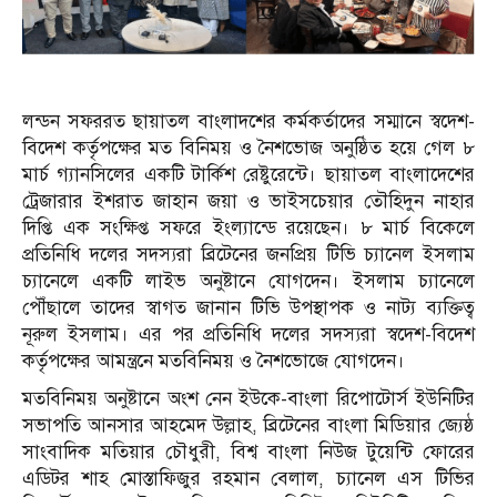
লন্ডন সফররত ছায়াতল বাংলাদশের কর্মকর্তাদের সম্মানে স্বদেশ-
বিদেশ কর্তৃপক্ষের মত বিনিময় ও নৈশভোজ অনুষ্ঠিত হয়ে গেল ৮
মার্চ গ্যানসিলের একটি টার্কিশ রেষ্টুরেন্টে। ছায়াতল বাংলাদেশের
ট্রেজারার ইশরাত জাহান জয়া ও ভাইসচেয়ার তৌহিদুন নাহার
দিপ্তি এক সংক্ষিপ্ত সফরে ইংল্যান্ডে রয়েছেন। ৮ মার্চ বিকেলে
প্রতিনিধি দলের সদস্যরা ব্রিটেনের জনপ্রিয় টিভি চ্যানেল ইসলাম
চ্যানেলে একটি লাইভ অনুষ্টানে যোগদেন। ইসলাম চ্যানেলে
পৌঁছালে তাদের স্বাগত জানান টিভি উপস্থাপক ও নাট্য ব্যক্তিত্ব
নূরুল ইসলাম। এর পর প্রতিনিধি দলের সদস্যরা স্বদেশ-বিদেশ
কর্তৃপক্ষের আমন্ত্রনে মতবিনিময় ও নৈশভোজে যোগদেন।
মতবিনিময় অনুষ্টানে অংশ নেন ইউকে-বাংলা রিপোটোর্স ইউনিটির
সভাপতি আনসার আহমেদ উল্লাহ, ব্রিটেনের বাংলা মিডিয়ার জ্যেষ্ঠ
সাংবাদিক মতিয়ার চৌধুরী, বিশ্ব বাংলা নিউজ টুয়েন্টি ফোরের
এডিটর শাহ মোস্তাফিজুর রহমান বেলাল, চ্যানেল এস টিভির