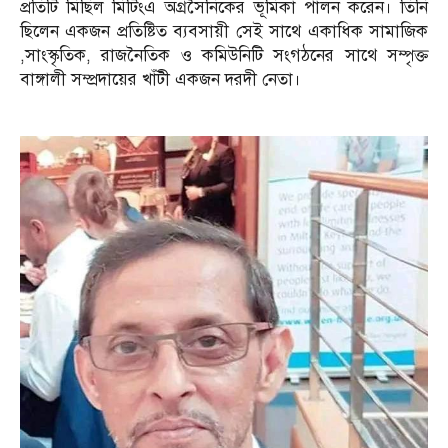
প্রতিটি মিছিল মিটিংএ অগ্রসৈনিকের ভূমিকা পালন করেন। তিনি
ছিলেন একজন প্রতিষ্টিত ব্যবসায়ী সেই সাথে একাধিক সামাজিক
,সাংস্কৃতিক, রাজনৈতিক ও কমিউনিটি সংগঠনের সাথে সম্পৃক্ত
বাঙ্গালী সম্প্রদায়ের খাঁটী একজন দরদী নেতা।