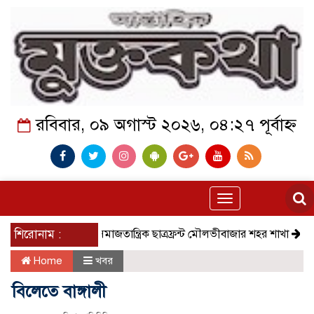
রবিবার, ০৯ অগাস্ট ২০২৬, ০৪:২৭ পূর্বাহ্ন
Toggle
navigation
শিরোনাম :
সমাজতান্ত্রিক ছাত্রফ্রন্ট মৌলভীবাজার শহর শাখা
কেমন আছে ক
Home
খবর
বিলেতে বাঙ্গালী