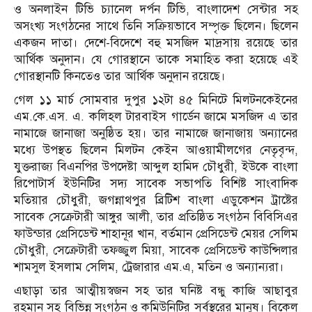
ও অনলাইন টিভি চ্যানেল দর্পন টিভি, বাংলাদেশ সেন্টার সহ
অসংখ্য সংগঠনের সাথে তিনি সক্রিয়ভাবে সম্পৃক্ত ছিলেন। ছিলেন
একজন দাতা। দেশে-বিদেশে বহু মসজিদ মাদ্রসায় রয়েছে তার
আর্থিক অনুদান। যে গোরস্থানে তাকে সমাহিত করা হয়েছে এই
গোরস্থানটি কিনতেও তার আর্থিক অনুদান রয়েছে।
গেল ১১ মার্চ সোমবার দুপুর ১২টা ৪৫ মিনিটে মিলটনকেইনের
এম.কে.এস. এ. কলিহল টারবাইস গার্ডেন জামে মসজিদ এ তার
নামাজে জানাজা অনুষ্ঠিত হয়। তার নামাজে জানাজায় অন্যানের
মধ্যে উপস্থত ছিলেন মিলটন কেইন আওয়ামীলগের নেতৃবৃন্দ,
যুক্তরাজ্য বিএনপির উপদেষ্টা আব্দুল হামিদ চৌধুরী, ইউকে বাংলা
রিপোটার্স ইউনিটির সদ্য সাবেক সভাপতি বিশিষ্ট সাংবাদিক
মতিয়ার চৌধুরী, জগন্নাথপুর ব্রিটিশ বাংলা এডুকেশন ট্রাষ্টের
সাবেক সেক্রেটারী আঙ্গুর আলী, তার প্রতিষ্ঠিত সংগঠন বিবিসিএর
ফাউন্ডার প্রেসিডেন্ট শাহানূর খান, বর্তমান প্রেসিডেন্ট মেয়র সেলিম
চৌধুরী, সেক্রেটারী তফজ্জুল মিয়া, সাবেক প্রেসিডেন্ট কাউন্সিলার
শামসুল ইসলাম সেলিম, ট্রেজারার এম.এ, মতিন ও অন্যান্যরা।
এছাড়া তার আত্মীয়স্বজন সহ তার ঘনিষ্ট বন্ধু কাজি আছাবুর
রহমান সহ বিভিন্ন সংগঠন ও কমিউনিটির সর্বস্থরের মানুষ। বিকেল