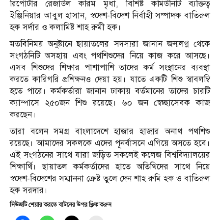
রিপোর্টার রেজাউল করিম মৃধা, বিশিষ্ট কমিউনিটি ব্যক্তিত্ব
ইঞ্জিনিয়ার আবুল হাসান, স্বদেশ-বিদেশ নির্বাহী সম্পাদক বাতিরুল
হক সর্দার ও কলামিষ্ট শাহ রুমী হক।
মতবিনিময় অনুষ্টানে ছায়াতলের সদস্যরা জানান জন্মলগ্ন থেকে
সংগঠনিটি অসহায় এবং পথশিশুদের নিয়ে কাজ করে আসছে।
এসব শিশুদের শিক্ষার পাশাপাশি তাদের কর্ম সংস্থানের ব্যবস্থা
করতে কারিগরি প্রশিক্ষনও দেয়া হয়। যাতে একটি শিশু স্বাবলম্বি
হতে পারে। কর্মকর্তারা জানান ঢাকায় বর্তমানের তাদের চারটি
ক্যাম্পাসে ২৫০জন শিশু রয়েছে। ৬০ জন স্বেচ্ছাসেবক কাজ
করছেন।
তারা বলেন সমগ্র বাংলাদেশে হাজার হাজার অনাথ পথশিশু
রয়েছে। আমাদের সকলকে এদের পূনর্বাসনে এগিয়ে অসতে হবে।
এই সংগঠনের সাথে যারা জড়িত সকলেই কলেজ বিশ্ববিদ্যালয়ের
শিক্ষার্থি। ছায়াতল কর্মকর্তাদের হাতে অতিথিদের সাথে নিয়ে
স্বদেশ-বিদেশের সম্মাননা ক্রেষ্ট তুলে দেন শাহ রুমি হক ও বাতিরুল
হক সরদার।
নিউজটি শেয়ার করতে বাটনের উপর ক্লিক করুন