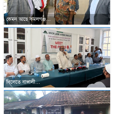
কেমন আছে কমলগঞ্জ…
বিলেতে বাঙ্গালী…