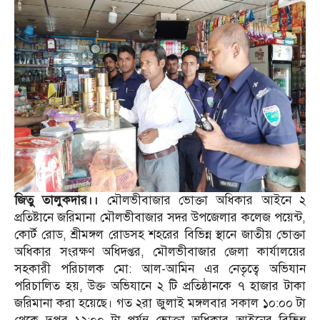
জিতু তালুকদার।।
মৌলভীবাজার ভোক্তা অধিকার আইনে ২
প্রতিষ্টানে জরিমানা মৌলভীবাজার সদর উপজেলার কলেজ পয়েন্ট,
কোর্ট রোড, শ্রীমঙ্গল রোডসহ শহরের বিভিন্ন স্থানে জাতীয় ভোক্তা
অধিকার সংরক্ষণ অধিদপ্তর, মৌলভীবাজার জেলা কার্যালয়ের
সহকারী পরিচালক মো: আল-আমিন এর নেতৃত্বে অভিযান
পরিচালিত হয়, উক্ত অভিযানে ২ টি প্রতিষ্ঠানকে ৭ হাজার টাকা
জরিমানা করা হয়েছে। গত ২রা জুলাই মঙ্গলবার সকাল ১০:০০ টা