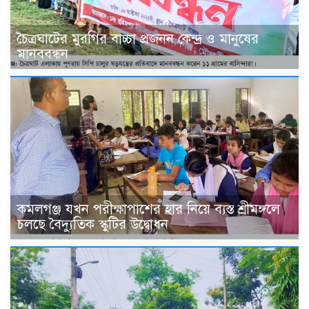
চৈত্রঘাটের মুরগির বাচ্চা প্রজনন কেন্দ্র ও মানুষের
মানববন্ধন
কমলগঞ্জ যখন পরীক্ষাপাশের হার নিয়ে ব্যস্ত শ্রীমঙ্গলে
চলছে বৈদ্যুতিক স্কুটির উদ্বোধন