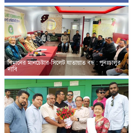
বিমানের মানচেষ্টার-সিলেট যাতায়াত বন্ধ : পুনঃচালুর
দাবি