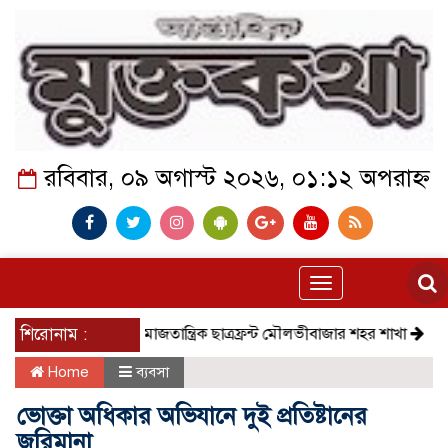
রবিবার, ০৯ অগাস্ট ২০২৬, ০১:১২ অপরাহ্ন
Toggle
navigation
শিরোনাম :
সমাজতান্ত্রিক ছাত্রফ্রন্ট মৌলভীবাজার শহর শাখা
কেমন আছে ক
Home
ব্যবসা
ভোক্তা অধিকার অভিযানে দুই প্রতিষ্টানের
জরিমানা