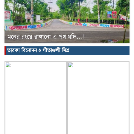
মনের রংয়ে রাঙ্গানো এ পথ যদি…!
তারকা বিনোদন ২ গীতাঞ্জলী মিশ্র