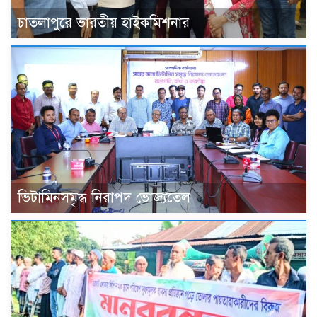
চাতলাপুরে ভারতীয় হাইকমিশনার
ভিটামিনসমৃদ্ধ নিরাপদ ভোজ্যতেল