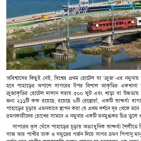
অবিশ্বাসের কিছুই নেই, বিশ্বের প্রথম হোটেল যা ‘ক্রুজ’-এর নমুনায
হবে পাহাড়ের অপাশে সাগরের উপর বিশাল আকৃতির একখানা ‘ক্রু
ক্রুজাকৃতির হোটেল দালান লম্বায় ৫০০ ফুট এবং খাড়া বা উচ্চতায
জন্য ২১১টি কক্ষ রয়েছে; রয়েছে ৬টি রেস্তোরাঁ, একটি ভাষ্কর্য
পাহাড়ের চূড়ায় এমনভাবে স্থাপন করা যে প্রথম দর্শনে দূর থেকে
ভ্রমণকারীদের চোখের সামনে এ নমুনার একটি মনমুগ্ধকর চিত্র তুলে 
সাগরের কূল ঘেঁসে পাহাড়ের চূড়ায় অত্যাধুনিক ভাষ্কর্য্য শৈলীতে ন
সাজ আর পাখীর ডাক ও সমুদ্রের গর্জন দিয়ে সাগর ভ্রমণ পিপাসু মান