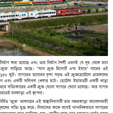
় নির্মাণ করা হয়েছে এবং তার নির্মাণ শৈলী এমনই যে দূর থেকে মনে
জ’ দাড়িয়ে আছে। “সান ক্রুজ রিসোর্ট এন্ড ইয়াচ” নামের ওই
় ১৫০ ফুট। সাগরের মনোরম দৃশ্য সমৃদ্ধ ওই ক্রুজহোটেলে গ্রাহকদের
্য বাগান এবং একটি ভলিবল খেলার মাঠ। হোটেল ইমারতটি একটি খাড়া
 মনে হবে সত্যিকারের একটি ক্রুজ যেনো সাগরে ভেসে চলেছে। আর সাগর
ধরতেই মনকাড়া এই স্থাপনা।
ির্মিত ‘ক্রুজ’ আকারের এই স্বাস্থ্যনিবাসটি তার নজরকাড়া আবেদনময়ী
ুষদের সত্যি মুগ্ধ করে। নিবাসের কক্ষে বসেই নান্দনিকভাবে সাগরের