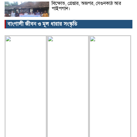
বিক্ষোভ, গ্রেপ্তার, অজগর, সেগুনকাঠ আর
পাইপগান।
বাংগালী জীবন ও মূল ধারার সংস্কৃতি
প্রধানমন্ত্রীর কার্যালয় থেকে সহায়তা
কমলগঞ্জের খবর…
গৃহবধূর ঝুলন্ত মরদেহ উদ্ধার!