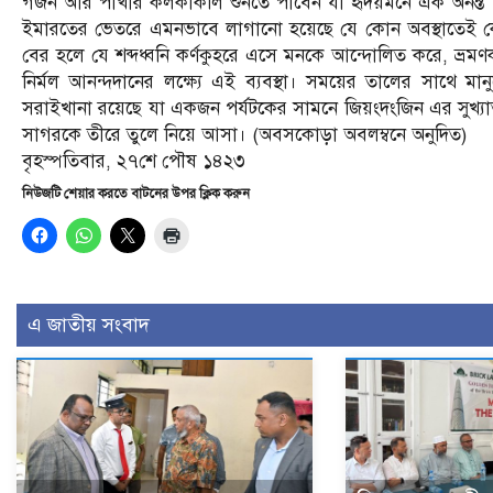
গর্জন আর পাখীর কলকাকলি শুনতে পাবেন যা হৃদয়মনে এক অনন্ত আ
ইমারতের ভেতরে এমনভাবে লাগানো হয়েছে যে কোন অবস্থাতেই কেউ ব
বের হলে যে শব্দধ্বনি কর্ণকুহরে এসে মনকে আন্দোলিত করে, ভ্রম
নির্মল আনন্দদানের লক্ষ্যে এই ব্যবস্থা। সময়ের তালের সাথে মান
সরাইখানা রয়েছে যা একজন পর্যটকের সামনে জিয়ংদংজিন এর সুখ্যাত স
সাগরকে তীরে তুলে নিয়ে আসা। (অবসকোড়া অবলম্বনে অনুদিত)
বৃহস্পতিবার, ২৭শে পৌষ ১৪২৩
নিউজটি শেয়ার করতে বাটনের উপর ক্লিক করুন
এ জাতীয় সংবাদ