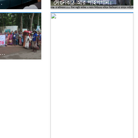
ী…
সেগুনকাঠ আর পাইপগান।
র…