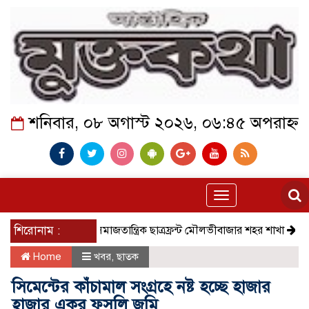
শনিবার, ০৮ অগাস্ট ২০২৬, ০৬:৪৫ অপরাহ্ন
Toggle
navigation
শিরোনাম :
সমাজতান্ত্রিক ছাত্রফ্রন্ট মৌলভীবাজার শহর শাখা
কেমন আ
Home
খবর
,
ছাতক
সিমেন্টের কাঁচামাল সংগ্রহে নষ্ট হচ্ছে হাজার
হাজার একর ফসলি জমি