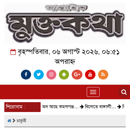
বৃহস্পতিবার, ০৬ অগাস্ট ২০২৬, ০৬:৫১
অপরাহ্ন
Toggle
navigation
শিরোনাম :
কেমন আছে কমলগঞ্জ…
বিলেতে বাঙ্গালী…
বিক্ষোভ, গ
চাকুরী