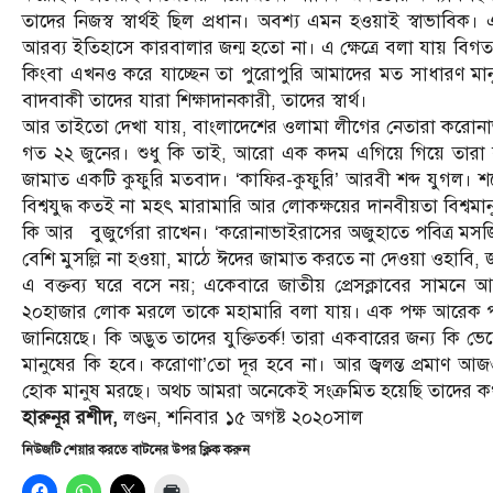
তাদের নিজস্ব স্বার্থই ছিল প্রধান। অবশ্য এমন হওয়াই স্বাভাবি
আরব্য ইতিহাসে কারবালার জন্ম হতো না। এ ক্ষেত্রে বলা যায় বিগ
কিংবা এখনও করে যাচ্ছেন তা পুরোপুরি আমাদের মত সাধারণ মানুষের স
বাদবাকী তাদের যারা শিক্ষাদানকারী, তাদের স্বার্থ।
আর তাইতো দেখা যায়, বাংলাদেশের ওলামা লীগের নেতারা করোনাভা
গত ২২ জুনের। শুধু কি তাই, আরো এক কদম এগিয়ে গিয়ে তারা ব
জামাত একটি কুফুরি মতবাদ। ‘কাফির-কুফুরি’ আরবী শব্দ যুগল। শব
বিশ্বযুদ্ধ কতই না মহৎ মারামারি আর লোকক্ষয়ের দানবীয়তা বিশ্ব
কি আর বুজুর্গেরা রাখেন। ‘করোনাভাইরাসের অজুহাতে পবিত্র মসজিদ 
বেশি মুসল্লি না হওয়া, মাঠে ঈদের জামাত করতে না দেওয়া ওহাবি, জাম
এ বক্তব্য ঘরে বসে নয়; একেবারে জাতীয় প্রেসক্লাবের সামনে
২০হাজার লোক মরলে তাকে মহামারি বলা যায়। এক পক্ষ আরেক পক্ষ
জানিয়েছে। কি অদ্ভুত তাদের যুক্তিতর্ক! তারা একবারের জন্য কি
মানুষের কি হবে। করোণা’তো দূর হবে না। আর জ্বলন্ত প্রমাণ 
হোক মানুষ মরছে। অথচ আমরা অনেকেই সংক্রমিত হয়েছি তাদের ক
হারুনূর রশীদ,
লণ্ডন, শনিবার ১৫ অগষ্ট ২০২০সাল
নিউজটি শেয়ার করতে বাটনের উপর ক্লিক করুন