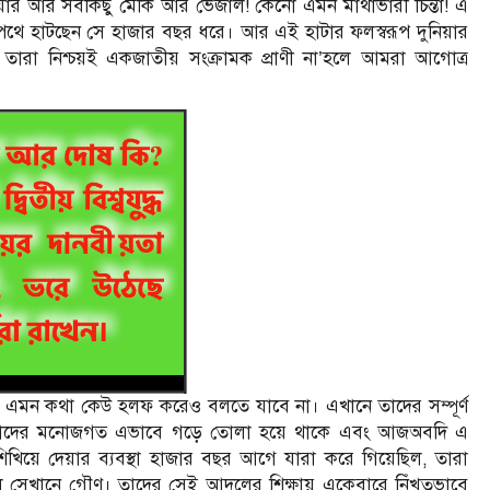
নিয়ার আর সবকিছু মেকি আর ভেজাল! কেনো এমন মাথাভারী চিন্তা! এ
্কর পথে হাটছেন সে হাজার বছর ধরে। আর এই হাটার ফলস্বরূপ দুনিয়ার
তারা নিশ্চয়ই একজাতীয় সংক্রামক প্রাণী না’হলে আমরা আগোত্র
ে’ এমন কথা কেউ হলফ করেও বলতে যাবে না। এখানে তাদের সম্পূর্ণ
াকে। তাদের মনোজগত এভাবে গড়ে তোলা হয়ে থাকে এবং আজঅবদি এ
 শিখিয়ে দেয়ার ব্যবস্থা হাজার বছর আগে যারা করে গিয়েছিল, তারা
ছিল সেখানে গৌণ। তাদের সেই আদলের শিক্ষায় একেবারে নিঁখুতভাবে