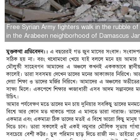
Free Syrian Army fighters walk in the rubble of
in the Arabeen neighborhood of Damascus Jan
মুক্তকথা প্রতিবেদন।।
এ বছরেরই গত জুন মাসের সংবাদ। সংবাদপত্রে 
সঠিক হয় না। বরং থথোমথো খেয়ে যাই বললে মনে হয় আমার মানসি
মৌলুভী সাহেবগন আমাদের এ অঞ্চলে কখনই এককভাবে স্থানীয়
কালেই। তারা সবসময় দেখেন তাদের মনের আকাঙ্ক্ষার নিরিখে। আর যাদ
দেয়া শিক্ষা ও তাদের মর্জির নিরিখে। আমাদের এ অঞ্চলের অতীত
সাক্ষ্য মিলে। একপেশে শিক্ষার ধ্বজাধারী এসব আদম সন্তানদের ম
উচিৎ।
আমার পর্যবেক্ষণ মতে তাদের মন চায় দুনিয়ার সবকিছু তাদের মন
বিশ্বে আর কোন মত থাকতে পারে এ মানতে তারা নারাজ। তাদের মত
একমাত্র এবং একমাত্র! ঠিক তাদের মতই এ বিশ্বে আরো কিছু মানুষ আছ
নিতে চান। তারা সকলেই ওই একই নমুনার মৌলিক সূতায় গাঁথা
সবচেয়ে বেশী কট্টর। চুল পরিমান ছাড় দিতে রাজী নন। তাইতো দেখি