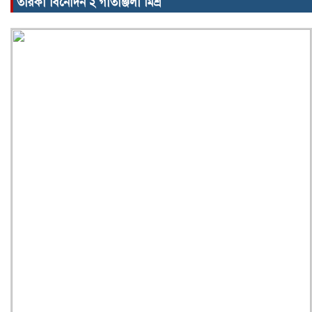
তারকা বিনোদন ২ গীতাঞ্জলী মিশ্র