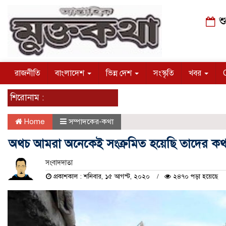
শু
রাজনীতি
বাংলাদেশ
ভিন্ন দেশ
সংস্কৃতি
খবর
শিরোনাম :
Home
সম্পাদকের-কথা
অথচ আমরা অনেকেই সংক্রমিত হয়েছি তাদের কথা
সংবাদদাতা
প্রকাশকাল : শনিবার, ১৫ আগস্ট, ২০২০
২৪৭০ পড়া হয়েছে