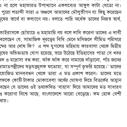
ক। এ না হলে মহাভারত উপাখ্যানে একলব্যের আঙ্গুল কাটা যেতো না।
ত পুরো শতাব্দী সারা এ অঞ্চলে আমাদের মৌলুভীগন যা কিছু করেছেন
্বার্থে বা কল্যাণে নয়। বলতে পারি অর্ধেক তাদের নিজস্ব স্বার্থ,
ইরাসকে ছোঁয়াচে ও মহামারি নয় বলে দাবি করেন! তাদের এ দাবী
লেছেন যে, সামাজিক দূরত্বের বিধি মেনে মসিজদে সীমিত পরিসরে
্দের আর দোষ কি? এ শব্দ যুগলের মহিমায় কারবালা থেকে দ্বিতীয়
মানুষের অভিজ্ঞতায় যোগ হয়েছে, ভরে উঠেছে ইতিহাসের পাতা সে খবর
ও মাদ্রাসা বন্ধ করা, ফাঁক ফাঁক করে নামাজে দাঁড়ানো, পাঁচ জনের
াতপন্থীদের ষড়যন্ত্রমূলক ফতোয়া, যা সম্পূর্ণ কুফরি হয়েছে।’ তাদের
 আয়োজিত মানববন্ধন থেকে তারা এ মত প্রকাশ করেন। তাদের মতে
কে কোটি টাকার মোকাবেলা অর্থের ঘোষণা দিয়ে বিতর্কের আহ্বান
 ভেবেছেন যে তাদের ওই তথাকথিত ‘বাহাস’ দিয়ে আমাদের মত সাধারণ
আজও করোণা বিশ্বে আছে, বাংলাদেশে আরো বেড়েছে। কম হোক বেশী
থায়।