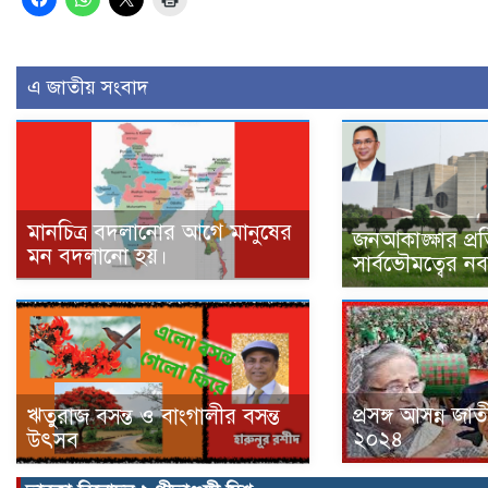
এ জাতীয় সংবাদ
মানচিত্র বদলানোর আগে মানুষের
জনআকাঙ্ক্ষার প্
মন বদলানো হয়।
সার্বভৌমত্বের নব
প্রসঙ্গ আসন্ন জাতী
ঋতুরাজ বসন্ত ও বাংগালীর বসন্ত
২০২৪
উৎসব