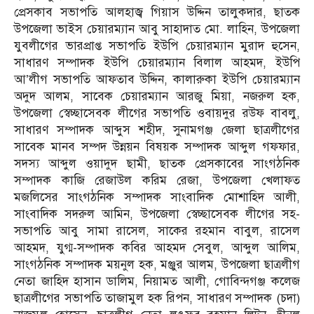
প্রেসকাব সভাপতি আলহাজ্ব গিয়াস উদ্দিন তালুকদার, ছাতক
উপজেলা ভাইস চেয়ারম্যান আবু সাহাদাত মো. লাহিন, উপজেলা
যুবলীগের ভারপ্রাপ্ত সভাপতি ইউপি চেয়ারম্যান মুরাদ হুসেন,
সাধারণ সম্পাদক ইউপি চেয়ারম্যান বিলাল আহমদ, ইউপি
আ’লীগ সভাপতি আফতাব উদ্দিন, কালারুকা ইউপি চেয়ারম্যান
অদুদ আলম, সাবেক চেয়ারম্যান আরজু মিয়া, নজরুল হক,
উপজেলা স্বেচ্ছাসেবক লীগের সভাপতি ওবায়দুর রউফ বাবলু,
সাধারণ সম্পাদক আব্দুস শহীদ, সুনামগঞ্জ জেলা ছাত্রলীগের
সাবেক মানব সম্পদ উন্নয়ন বিষয়ক সম্পাদক আব্দুল গফফার,
সদস্য আব্দুল ওয়াদুদ ছামী, ছাতক প্রেসকাবের সাংগঠনিক
সম্পাদক কাজি রেজাউল করিম রেজা, উপজেলা খেলাফত
মজলিসের সাংগঠনিক সম্পাদক সাংবাদিক মোশাহিদ আলী,
সাংবাদিক সদরুল আমিন, উপজেলা স্বেচ্ছাসেবক লীগের সহ-
সভাপতি আবু সামা রাসেল, সাকের রহমান বাবুল, রাসেল
আহমদ, যুগ্ম-সম্পাদক কবির আহমদ সেবুল, আব্দুল আলিম,
সাংগঠনিক সম্পাদক ময়নুল হক, মঞ্জুর আলম, উপজেলা ছাত্রলীগ
নেতা জাহিদ হাসান ডালিম, নিয়ামত আলী, গোবিন্দগঞ্জ কলেজ
ছাত্রলীগের সভাপতি তাজামুল হক রিপন, সাধারণ সম্পাদক (চদা)