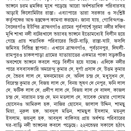
ভাঙ্গনে চরম হুমকির মূখে পড়েছে আরো অর্ধশতাধিক পরিবারসহ
আড়াই কিলোমিটার রাস্তা। এব্যাপারে তারা সরকার ও সংশ্লিষ্ট
কর্তৃপক্ষের আশু হস্তক্ষেপ কামণা করছেন। জানা যায়, গোবিন্দগঞ্জ-
সৈদেরগাঁও ইউপির ব্রাহ্মণগাঁও গ্রামের পূর্বপার্শ্বে সুরমা নদীর দক্ষিণ
মূখি শাখা নদী বটেরখালে ভয়াবহ ভাঙ্গনে ইতোমধ্যেই বিলীন হয়ে
গেছে প্রায় শতাধিক পরিবারের ভিটে-বাড়ি, রাস্তা-ঘাট, ফসলি
জমিসহ বিভিন্ন স্থাপনা। এখানে ব্রাহ্মণগাঁও, পূর্বচানপুর, দিঘলী-
রামপুরও চাকলপাড়া গ্রামের যাতায়াতের একমাত্র পাকা সড়কটিও
অবশেষে ভাঙ্গনে কবলে পড়ে বিলীন হয়ে যাচ্ছে। এদিকে নদীর
পারে বসবাসকারি অমরেন্দু কুমার দে, দূর্গা প্রসাদ দে, উত্তম কুমার
দে, ভৈরব লাল দে, মদনমোহন দে, অনিল চন্দ্র দে, মধুসুধন দে,
বিরেন্দ্র কুমার দে, বিজয় লাল দে, বিনয় ভূষণ দে নেপুর, ফনি লাল
দে, ফটিক লাল দে, প্রদীপ লাল দে, বিজয় লাল দে বাদল, কাজল
চন্দ্র দে, নারায়ন চন্দ্র দে, মন মতলাল দে, সাবেক মেম্বার গোলাম
হোসেনও আমিরুল হক, নাজির হোসেন, জালাল উদ্দিন, শামছু
মিয়া, নুরুল হক, আবদুল মতিন, শামছুল ইসলাম, ময়নুল
ইসলাম, জয়নুল হক, আবদুল বাকিসহ প্রায় অর্ধশত পরিবারের
ঘর-বাড়ি নদী ভাঙ্গনের কবলে পড়েছে। ২২নভেম্বর সকালে হঠাৎ