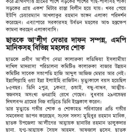
করে ব্রাহ্মণগাঁও গ্রামের পাশে সড়কের পাশের গাছ-পালাসহ পাকা
সড়কের প্রায় একশ’ মিটার রাস্তা বিলীন হয়ে যায়। খবর পেয়ে
ইউপি চেয়ারম্যান আখলাকুর রহমান ভাঙ্গন এলাকা পরিদর্শন
করেছেন। এব্যাপারে সরকারসহ উর্ধতন মহলের আশু হস্তক্ষেপ
কামনা করছেন এলাকাবাসি।
ছাতকে আ’লীগ নেতার দাফন সম্পন্ন, এমপি
মানিকসহ বিভিন্ন মহলের শোক
ছাতকে প্রবীণ আ’লীগ নেতা কালারুকা লতিফিয়া ইসলামীয়া
দাখিল মাদরাসা পরিচালনা কমিটিও কালারুকা বাজার উন্নয়ন
কমিটির সাবেক সভাপতি হাজি আব্দুল আজিজ মেম্বার আর নেই।
ইন্নালিল্লাহি ওয়া ইন্না ইলাইহি রাজিউন। মৃত্যুকালে বয়স হয়েছিল
৮৫বছর। তিনি ২পুত্র, ১কন্যা, ৩ভাই, বন্ধু-বান্ধব, আত্মীয়-
স্বজনসহ অসংখ্য গুনগ্রাহি রেখে গেছেন। বুধবার ২৯নভেম্বর
দিঘলবন্দ গ্রামের নিজ বাড়িতে তিনি ইন্তেকাল করেন।
তার মৃত্যুতে গভীর শোক ও শোকাহত পরিবারের প্রতি গভীর
সমবেদনা জ্ঞাপন করেছেন, সংসদ সদস্য মুহিবুর রহমান মানিক,
ছাতক উপজেলা আ’লীগের আহ্বায়ক ছানাউর রহমান তালুকদার
ছানা, যুগ্ম-আহ্বায়ক সৈয়দ আহমদ, আফজাল হুসেন, ছাতক