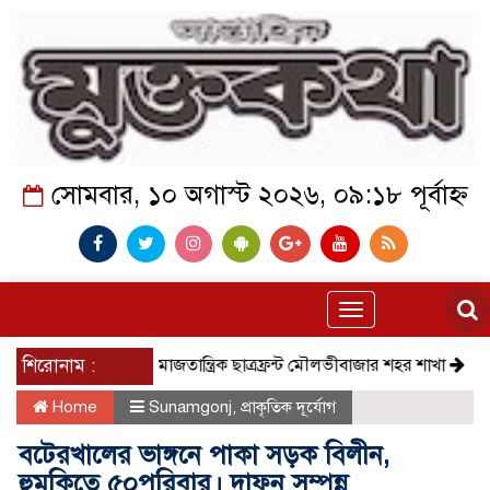
সোমবার, ১০ অগাস্ট ২০২৬, ০৯:১৮ পূর্বাহ্ন
Toggle
navigation
শিরোনাম :
সমাজতান্ত্রিক ছাত্রফ্রন্ট মৌলভীবাজার শহর শাখা
কেমন আছে ক
Home
Sunamgonj
,
প্রাকৃতিক দূর্যোগ
বটেরখালের ভাঙ্গনে পাকা সড়ক বিলীন,
হুমকিতে ৫০পরিবার। দাফন সম্পন্ন