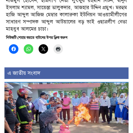
নাজমুল হোসেন, ছাত্রলীগ নেতা লুৎফুর রহমান লিটন, দ্বীনুল
ইসলাম শ্যামল, সায়েস্তা তালুকদার, আজহার উদ্দিন প্রমুখ। মরহুম
হাজি আব্দুল আজিজ মেম্বার কালারুকা ইউনিয়ন আওয়ামীলীগের
সাধারণ সম্পাদক আব্দুল আউয়ালের বড় ভাই ওছাত্রলীগ নেতা
মাহবুব আলমের চাচা।
নিউজটি শেয়ার করতে বাটনের উপর ক্লিক করুন
এ জাতীয় সংবাদ