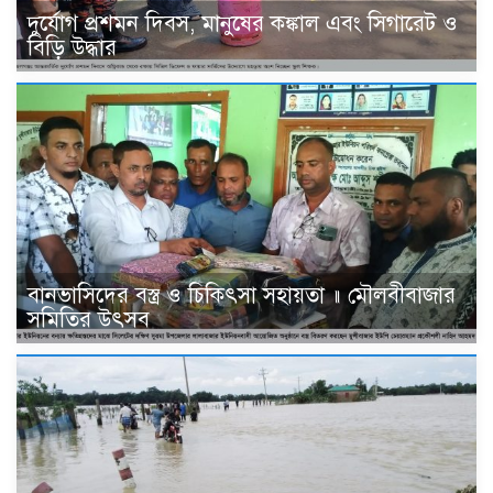
দুর্যোগ প্রশমন দিবস, মানুষের কঙ্কাল এবং সিগারেট ও
বিড়ি উদ্ধার
বানভাসিদের বস্ত্র ও চিকিৎসা সহায়তা ॥ মৌলবীবাজার
সমিতির উৎসব