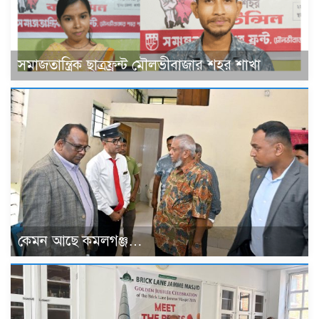
সমাজতান্ত্রিক ছাত্রফ্রন্ট মৌলভীবাজার শহর শাখা
কেমন আছে কমলগঞ্জ…