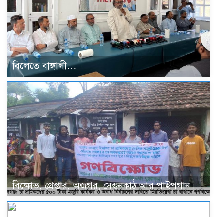
বিলেতে বাঙ্গালী…
বিক্ষোভ, গ্রেপ্তার, অজগর, সেগুনকাঠ আর পাইপগান।