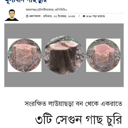
কমলগঞ্জ(মৌলভীবাজার) প্রতিনিধি॥
প্রকাশকাল : রবিবার, ২২ ডিসেম্বর, ২০২৪
৪৬৯ পড়া হয়েছে
সংরক্ষিত লাউয়াছড়া বন থেকে একরাতে
৩টি সেগুন গাছ চুরি