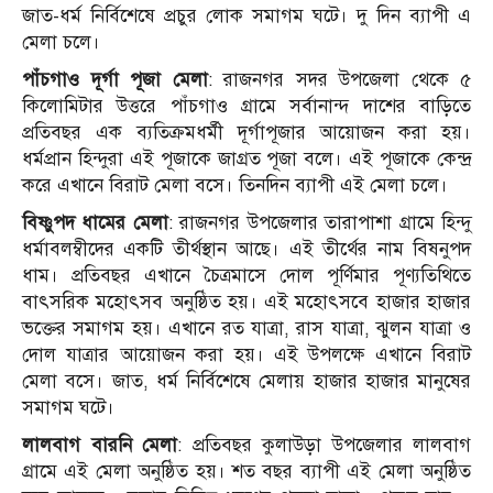
জাত-ধর্ম নির্বিশেষে প্রচুর লোক সমাগম ঘটে। দু দিন ব্যাপী এ
মেলা চলে।
পাঁচগাও দূর্গা পূজা মেলা
: রাজনগর সদর উপজেলা থেকে ৫
কিলোমিটার উত্তরে পাঁচগাও গ্রামে সর্বানান্দ দাশের বাড়িতে
প্রতিবছর এক ব্যতিক্রমধর্মী দূর্গাপূজার আয়োজন করা হয়।
ধর্মপ্রান হিন্দুরা এই পূজাকে জাগ্রত পূজা বলে। এই পূজাকে কেন্দ্র
করে এখানে বিরাট মেলা বসে। তিনদিন ব্যাপী এই মেলা চলে।
বিষ্ণুপদ ধামের মেলা
: রাজনগর উপজেলার তারাপাশা গ্রামে হিন্দু
ধর্মাবলম্বীদের একটি তীর্থস্থান আছে। এই তীর্থের নাম বিষনুপদ
ধাম। প্রতিবছর এখানে চৈত্রমাসে দোল পূর্ণিমার পূণ্যতিথিতে
বাৎসরিক মহোৎসব অনুষ্ঠিত হয়। এই মহোৎসবে হাজার হাজার
ভক্তের সমাগম হয়। এখানে রত যাত্রা, রাস যাত্রা, ঝুলন যাত্রা ও
দোল যাত্রার আয়োজন করা হয়। এই উপলক্ষে এখানে বিরাট
মেলা বসে। জাত, ধর্ম নির্বিশেষে মেলায় হাজার হাজার মানুষের
সমাগম ঘটে।
লালবাগ বারনি মেলা
: প্রতিবছর কুলাউড়া উপজেলার লালবাগ
গ্রামে এই মেলা অনুষ্ঠিত হয়। শত বছর ব্যাপী এই মেলা অনুষ্ঠিত