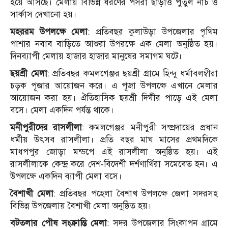
হয়ে আসছে। মেলায় বিভিন্ন ধরণের পসরা ছাড়াও পুতুল নাচ ও
সার্কাস দেখানো হয়।
মহররম উপলক্ষে মেলা
: প্রতিবছর কুলাউড়া উপজেলার পৃথিম
পাশার নবাব বাড়িতে আশুরা উপরক্ষে এক মেলা অনুষ্ঠিত হয়।
দিনব্যাপী মেলায় হাজার হাজার মানুষের সমাগম ঘটে।
ছয়শ্রী মেলা
: প্রতিবছর কমলগেঞ্জর ছয়শ্রী গ্রামে হিন্দু ধর্মাবলম্বীরা
চড়ক পূজার আয়োজন করে। এ পূজা উপলক্ষে এখানে মেলার
আয়োজন করা হয়। ঐতিহাসিক ছয়শ্রী দিঘীর পাড়ে এই মেলা
বসে। মেলা একদিন পর্যন্ত থাকে।
মনীপুরীদের রাসলীলা
: কমলগেঞ্জর মনীপুরী সম্প্রদায়ের প্রধান
ধর্মীয় উৎসব রাসলীলা। প্রতি বছর মাঘ মাসের প্রথমদিকে
মাধপপুর জোড়া মন্ডপে এই রাসলীলা অনুষ্ঠিত হয়। এই
রাসলীলাকে কেন্দ্র করে দেশ-বিদেশী দর্শণার্থিরা সমেবেত হন। এ
উপলক্ষে একদিন ব্যাপী মেলা বসে।
বৈশাখী মেলা
: প্রতিবছর পহেলা বৈশাখ উপলক্ষে জেলা সদরসহ
বিভিন্ন উপজেলায় বৈশাখী মেলা অনুষ্ঠিত হয়।
বটতলার পৌষ সংক্রান্তি মেলা
: সদর উপজেলার সিংকাপন গ্রামে