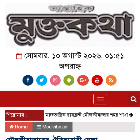
সোমবার, ১০ অগাস্ট ২০২৬, ০১:৫১
অপরাহ্ন
Toggle
navigation
শিরোনাম :
সমাজতান্ত্রিক ছাত্রফ্রন্ট মৌলভীবাজার শহর শাখা
কেমন আছে 
Home
Moulvibazar