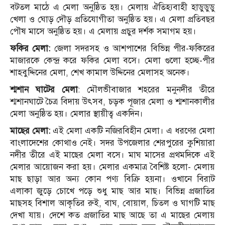
বটতল মাঠে এ মেলা অনুষ্ঠিত হয়। মেলায় ঐতিহ্যবাহী হাডুডুডু
খেলা ও ঘোড় দৌড় প্রতিযোগীতা অনুষ্ঠিত হয়। এ মেলা প্রতিবছর
পৌষ মাসে অনুষ্ঠিত হয়। এ মেলায় প্রচুর দর্শক সমাগম হয়।
ফকির মেলা:
জেলা সদরসহ ও আশপাশের বিভিন্ন পীর-ফকিরের
মাজারকে কেন্দ্র করে ফকির মেলা বসে। মেলা গুলো হচ্ছে-পীর
শাহবুদ্দিনের মেলা, শেখ কামাল উদ্দিনের মেলাসহ অনেক।
শ্মশান ঘাটের মেলা
: মৌলভীবাজার শহরের মনুনদীর তীরে
শ্মশানঘাটে চৈত্র বিদায় উৎসব, চড়ক পূজার মেলা ও শ্মশানকালীর
মেলা অনুষ্ঠিত হয়। মেলার স্থায়ীত্ব একদিন।
মাছের মেলা:
এই মেলা একটি নজিরবিহীন মেলা। এ ধরণের মেলা
বাংলাদেশের কোথাও নেই। সদর উপজেলার শেরপুরের কুশিয়ারা
নদীর তীরে এই মাছের মেলা বসে। মাঘ মাসের প্রথমদিকে এই
মেলার আয়োজন করা হয়। মেলার একমাত্র বৈশিষ্ট হলো- মেলায়
মাছ ছাড়া আর অন্য কোন পণ্য বিক্রি হয়না। ওখানে বিরাট
এলাকা জুড়ে চোখে পড়ে শুধু মাছ আর মাছ। বিভিন্ন প্রজাতির
মাছসহ বিশাল আকৃতির রুই, বাঘ, বোয়াল, চিতল ও ঘাগটি মাছ
দেখা যায়। দেশে কত প্রজাতির মাছ আছে তা এ মাছের মেলায়