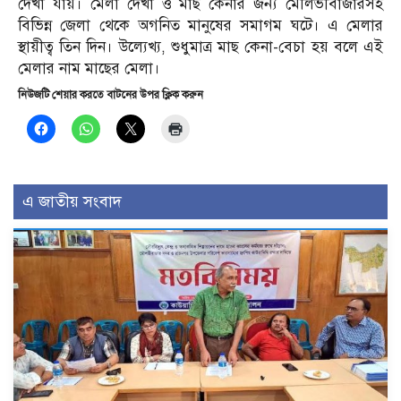
দেখা যায়। মেলা দেখা ও মাছ কেনার জন্য মৌলভীবাজারসহ
বিভিন্ন জেলা থেকে অগনিত মানুষের সমাগম ঘটে। এ মেলার
স্থায়ীত্ব তিন দিন। উল্যেখ্য, শুধুমাত্র মাছ কেনা-বেচা হয় বলে এই
মেলার নাম মাছের মেলা।
নিউজটি শেয়ার করতে বাটনের উপর ক্লিক করুন
এ জাতীয় সংবাদ