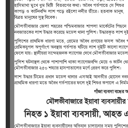
হাসিমাখা মুখে ধুম মিষ্টি বিতরণের কথা। অবৈধ গর্ভপাতে সে শিশুর
কাপড় ও কার্টনবন্দি লাশ পড়ে রইলো নদীর তীরে। হতবাক মানুষ,
বিব্রত মানুষের সুস্থ বিবেক।
মৌলভীবাজার জেলা শহরের পশ্চিমবাজার শাপলা মার্কেটের পিছনে মন
নবজাতকের লাশ উদ্ধার করেছে মডেল থানা পুলিশ। উদ্ধারকৃত লাশ দুই
পুলিশের প্রাথমিক ধারণা মতে, প্রেমের অবৈধ প্রণয়ের ফসল অবৈধ
প্রেমিকযুগল অপূর্ণাংগ অবস্থায় গর্ভপাত ঘটিয়ে লাশ দুইটি কালো ল
ফেলে যায়। স্থানীয়রা সন্দেহজনক ল্যাগেজ দেখে মৌলভীবাজার মডেল 
পুলিশ ঘটনাস্থল থেকে পাশাপাশি থাকা ল্যাগেজবন্দি মেয়ে ও কার্টন থ
মৌলভীবাজার ২৫০ শয্যার হাসপাতালের মর্গে প্রেরণ করে পুলিশ।
লাশ উদ্ধার টিমের প্রধান মডেল থানার এসআই আনভীর হোসেন নবজাত
প্রাথমিক ধারণা মতে অবৈধ গর্ভপাতের ফলে দুই শিশুর কপালে এ নির্
গাঁজা ব্যবসা বন্ধের
মৌলভীবাজারে ইয়াবা ব্যবসায়ী
নিহত ১ ইয়াবা ব্যবসায়ী, আহ
মৌলভীবাজারে ইয়াবা ব্যবসায়ীদের অভিযান চালানোর সময় পুল