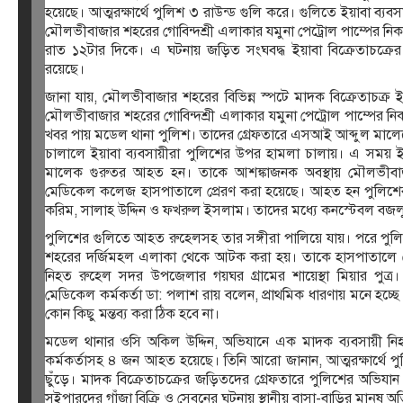
হয়েছে। আত্মরক্ষার্থে পুলিশ ৩ রাউন্ড গুলি করে। গুলিতে ইয়াবা ব
মৌলভীবাজার শহরের গোবিন্দশ্রী এলাকার যমুনা পেট্রোল পাম্পের নিক
রাত ১২টার দিকে। এ ঘটনায় জড়িত সংঘবদ্ধ ইয়াবা বিক্রেতাচক্র
রয়েছে।
জানা যায়, মৌলভীবাজার শহরের বিভিন্ন স্পটে মাদক বিক্রেতাচক্র 
মৌলভীবাজার শহরের গোবিন্দশ্রী এলাকার যমুনা পেট্রোল পাম্পের 
খবর পায় মডেল থানা পুলিশ। তাদের গ্রেফতারে এসআই আব্দুল মালে
চালালে ইয়াবা ব্যবসায়ীরা পুলিশের উপর হামলা চালায়। এ সময়
মালেক গুরুতর আহত হন। তাকে আশঙ্কাজনক অবস্থায় মৌলভীবা
মেডিকেল কলেজ হাসপাতালে প্রেরণ করা হয়েছে। আহত হন পুলিশে
করিম, সালাহ উদ্দিন ও ফখরুল ইসলাম। তাদের মধ্যে কনস্টেবল বজ
পুলিশের গুলিতে আহত রুহেলসহ তার সঙ্গীরা পালিয়ে যায়। পরে পুল
শহরের দর্জিমহল এলাকা থেকে আটক করা হয়। তাকে হাসপাতালে ন
নিহত রুহেল সদর উপজেলার গয়ঘর গ্রামের শায়েস্থা মিয়ার পু
মেডিকেল কর্মকর্তা ডা: পলাশ রায় বলেন, প্রাথমিক ধারণায় মনে হচ্ছে 
কোন কিছু মন্তব্য করা ঠিক হবে না।
মডেল থানার ওসি অকিল উদ্দিন, অভিযানে এক মাদক ব্যবসায়ী নি
কর্মকর্তাসহ ৪ জন আহত হয়েছে। তিনি আরো জানান, আত্মরক্ষার্থে পুল
ছুঁড়ে। মাদক বিক্রেতাচক্রের জড়িতদের গ্রেফতারে পুলিশের অভিযান 
সুইপারদের গাঁজা বিক্রি ও সেবনের ঘটনায় স্থানীয় বাসা-বাড়ির মানুষ