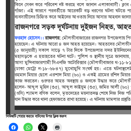
কিনে সেবন করে পরিবেশ নষ্ট করছে বলে জানান এলাকাবাসী। ক্লাব 
গাঁজা। এই কারণে পরবর্তীতে আরেকটি বড় ধরণের ঘটনা ঘটতে পারে 
ব্যবসায়ীদের চিহ্নিত করে আইনের আওতায় নিয়ে আসার আহবান জানা
রাজনগরে সড়ক দূর্ঘটনায় দুইজন নিহত, আহ
ফরহাদ হোসেন।।
রাজনগর:
মৌলভীবাজারের রাজনগর উপজেলায় পিকআ
হয়েছেন। এ ঘটনায় আরো ৪ জন আহত হয়েছেন। আহতদের মৌলভীবাজা
(৫ জানুয়ারী) সকাল সাড়ে ৭ টার দিকে উপজেলার সদর ইউনিয়নের 
মহাসড়কে এ হতাহতের ঘটনা ঘটে। পুলিশ ও স্থানীয় সূত্রে জানাযায়
আসা মুন্সিবাজারগামী সিএনজি অটোরিক্সার (মৌলভীবাজার থ-১১-৮
(ঢাকা মেট্রো ন-১৮-৬৮৪৭) মুখোমুখি সংঘর্ষ হয়। এতে ঘটনাস্থল
রহমান মিয়ার ছেলে এরশাদ মিয়া (৬০) ও একই গ্রামের রশিদ মিয়া
কাজ করতেন। গুরুতর আহত অবস্থায় ৪ জনকে উদ্ধার করে মৌলভী
হলেন- আব্দুল মুহিদ (৩৫), আব্দুল কাইয়ূম (৩৫), জমির আলী (৬০) ও প
(ওসি) শ্যামল বণিক বলেন, মৃতদেহের ময়নাতদন্ত শেষে নিজ নিজ পরিবা
যান উদ্ধার করে থানা হেফাজতে রাখা হয়েছে। এ ঘটনায় মামলার প্রস্তু
নিউজটি শেয়ার করতে বাটনের উপর ক্লিক করুন