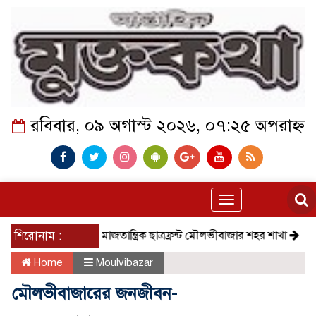
রবিবার, ০৯ অগাস্ট ২০২৬, ০৭:২৫ অপরাহ্ন
Toggle
navigation
শিরোনাম :
সমাজতান্ত্রিক ছাত্রফ্রন্ট মৌলভীবাজার শহর শাখা
কেমন আছে 
Home
Moulvibazar
মৌলভীবাজারের জনজীবন-