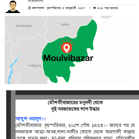
সংবাদদাতা
প্রকাশকাল : বৃহস্পতিবার, ৫ জানুয়ারী, ২০১৭
৮০৮ পড়া হয়েছে
মৌলভীবাজারের মনুনদী থেকে
দুই নবজাতকের লাশ উদ্ধার
আব্দুল ওয়াদুদ।।
মৌলভীবাজার: বৃহস্পতিবার, ২০শে পৌষ ১৪২৩।। জন্মের পর যে
নবজাতক আম্মা-আব্বা,দাদা-দাদীর কোলে থেকে আহলাদী কান্নায়
ভেঙ্গে পড়ার কথা। মা-বাবা, পরিবার পরিজনসহ পাড়া, প্রতিবেশীর