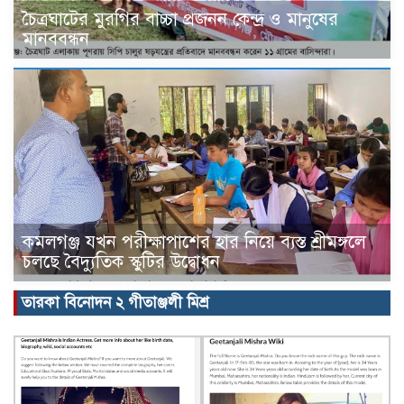
চৈত্রঘাটের মুরগির বাচ্চা প্রজনন কেন্দ্র ও মানুষের
মানববন্ধন
কমলগঞ্জ যখন পরীক্ষাপাশের হার নিয়ে ব্যস্ত শ্রীমঙ্গলে
চলছে বৈদ্যুতিক স্কুটির উদ্বোধন
তারকা বিনোদন ২ গীতাঞ্জলী মিশ্র