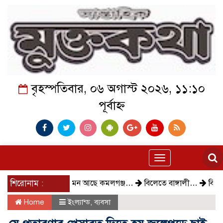
বৃহস্পতিবার, ০৬ অগাস্ট ২০২৬, ১১:১০
পূর্বাহ্ন
Toggle
navigation
শিরোনাম :
কেমন আছে কমলগঞ্জ…
বিলেতে বাঙ্গালী…
বিক্ষোভ, গ্রেপ
Home
ইংল্যান্ড
,
ব্যবসা