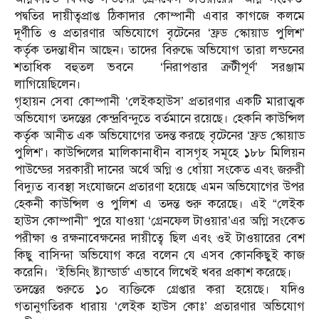
পদ্বতির দায়ীত্বপ্রাপ্ত ঠিকাদার কোম্পানী এবার কাগজে কলমে
দূর্ণীতি ও প্রতারণার অভিযোগে বৃটেনের ‘ফ্রড স্কোয়াড পুলিশ’
কর্তৃক তদন্তাধীন আছেন। তাদের বিরুদ্ধে অভিযোগ তারা লন্ডনের
শতাধিক বহুতল ভবনে ‘নিরাপত্তার ত্রুটীপূর্ণ’ সরঞ্জাম
লাগিয়েছিলেন।
গৃহায়ন সেবা কোম্পানী ‘লেইকহাউস’ প্রতারণার একটি মারাত্মক
অভিযোগ তদন্তের কেন্দ্রবিন্দুতে বর্তমানে রয়েছে। হেকনি কাউন্সিল
কর্তৃক আনীত এক অভিযোগের তদন্ত করছে বৃটেনের ‘ফ্রড স্কোয়াড
পুলিশ’। কাউন্সিলের মালিকানাধীন বাসগৃহ সমূহে ১৮৮ মিলিয়ন
পাউন্ডের সরকারী দানের অর্থে অগ্নি ও ধোঁয়া সংকেত এবং জরুরী
বিদ্যুত ব্যবস্থা সংযোজনে প্রতারণা হয়েছে এমন অভিযোগের উপর
হেকনী কাউন্সিল ও পুলিশ এ তদন্ত শুরু করেছে। এই “লেইক
হাউস কোম্পানী” পুরে যাওয়া ‘গ্রেনফেল টাওয়ার’এর অগ্নি সংকেত
পরীক্ষা ও রক্ষনাবেক্ষনের দায়ীত্বে ছিল এবং ওই টাওয়ারের বেশ
কিছু বাসিন্দা অভিযোগ করে বলেন যে এসব কোনকিছুই কাজ
করেনি। ‘ইভিনিং ষ্ট্যান্ডার্ড’ এভাবে লিখেই খবর প্রকাশ করেছে।
তদন্তের শুরুতে ১০ ব্যক্তিকে গ্রেপ্তার করা হয়েছে। যদিও
গতানুগতিরক ধারায় ‘লেইক হাউস কোঃ’ প্রতারণার অভিযোগ