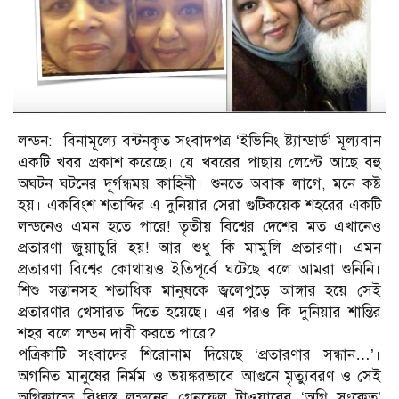
লন্ডন: বিনামূল্যে বন্টনকৃত সংবাদপত্র ‘ইভিনিং ষ্ট্যান্ডার্ড’ মূল্যবান
একটি খবর প্রকাশ করেছে। যে খবরের পাছায় লেপ্টে আছে বহু
অঘটন ঘটনের দূর্গন্ধময় কাহিনী। শুনতে অবাক লাগে, মনে কষ্ট
হয়। একবিংশ শতাব্দির এ দুনিয়ার সেরা গুটিকয়েক শহরের একটি
লন্ডনেও এমন হতে পারে! তৃতীয় বিশ্বের দেশের মত এখানেও
প্রতারণা জুয়াচুরি হয়! আর শুধু কি মামুলি প্রতারণা। এমন
প্রতারণা বিশ্বের কোথায়ও ইতিপূর্বে ঘটেছে বলে আমরা শুনিনি।
শিশু সন্তানসহ শতাধিক মানুষকে জ্বলেপুড়ে আঙ্গার হয়ে সেই
প্রতারণার খেসারত দিতে হয়েছে। এর পরও কি দুনিয়ার শান্তির
শহর বলে লন্ডন দাবী করতে পারে?
পত্রিকাটি সংবাদের শিরোনাম দিয়েছে ‘প্রতারণার সন্ধান…’।
অগনিত মানুষের নির্মম ও ভয়ঙ্করভাবে আগুনে মৃত্যুবরণ ও সেই
অগ্নিকান্ডে বিধ্বস্ত লন্ডনের গ্রেনফেল টাওয়ারের ‘অগ্নি সংকেত’