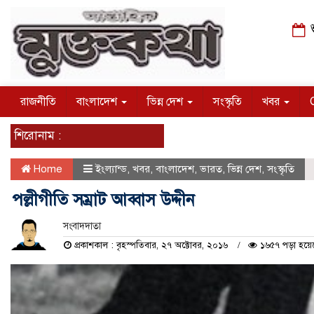
শ
রাজনীতি
বাংলাদেশ
ভিন্ন দেশ
সংস্কৃতি
খবর
শিরোনাম :
Home
ইংল্যান্ড
,
খবর
,
বাংলাদেশ
,
ভারত
,
ভিন্ন দেশ
,
সংস্কৃতি
পল্লীগীতি সম্রাট আব্বাস উদ্দীন
সংবাদদাতা
প্রকাশকাল : বৃহস্পতিবার, ২৭ অক্টোবর, ২০১৬
১৬৫৭ পড়া হয়ে