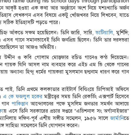
rned fame during his school days through participation
ে আকৃষ্ট হওয়া এক কথা আর অনুষ্ঠানে অংশ নিয়ে যশঃখ্যাতি অর্জন
বা ইতিহাস লেখকগন এসব বিষয়ে একটু খোঁজখবর নিয়ে লিখবেন, যাতে
্য সঠিক ইতিহাসটি পড়তে পারে।
িহ্ন আঁকতে সক্ষম হয়েছিলেন। তিনি জারি, সারি,
ভাটিয়ালি
, মুর্শিদি;
়নি। এসব গানে সমানভাবেই তিনি জনপ্রিয় ছিলেন। তিনি তার দরদভরা
 পেরেছিলেন তা আজও অদ্বিতীয়।
 উদ্দীন ও কবি গোলাম মোস্তফার রচিত গানেও কন্ঠ দিয়েছেন।
সলমান গায়ক যিনি আসল নাম ব্যবহার করে এইচ এম ভি থেকে গানের
় অন্যান্য হিন্দু ধর্মের গায়করা মুসলমান ছদ্মনাম ধারণ করে গান
 পাই, তিনি প্রথমে কলকাতার রাইটার্স বিল্ডিংয়ে ডিপিআই অফিসে
ন।
এ কে ফজলুল হকের
মন্ত্রীত্বের সময় তিনি রেকর্ডিং এক্সপার্ট হিসেবে
র গান
পাকিস্তান
আন্দোলনের পক্ষে মুসলিম জনতার সমর্থন আদায়ে
কা
য় এসে তিনি সরকারের প্রচার দপ্তরে “এডিশনাল সং অর্গানাইজার”
যানিলায় দক্ষিণ-পূর্ব এশীয় সঙ্গীত সম্মেলন, ১৯৫৬ সালে
জার্মানি
তে
ঙ্গ সাহিত্য সম্মেলনে তিনি যোগদান করেন।