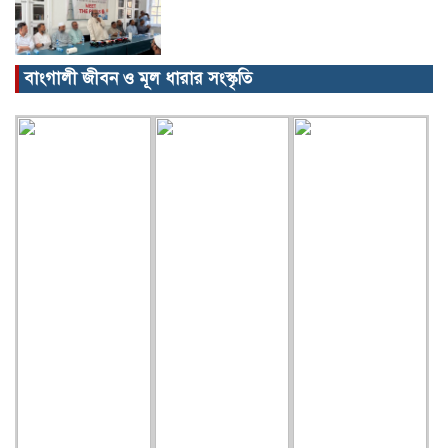
বাংগালী জীবন ও মূল ধারার সংস্কৃতি
বিক্ষোভ, গ্রেপ্তার, অজগর, সেগুনকাঠ আর
পাইপগান।
প্রধানমন্ত্রীর কার্যালয় থেকে সহায়তা
কমলগঞ্জের খবর…
গৃহবধূর ঝুলন্ত মরদেহ উদ্ধার!