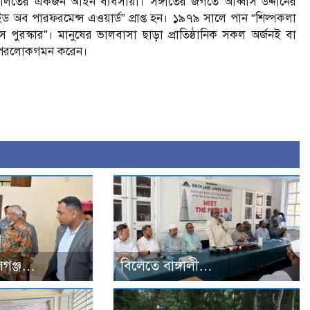
লতের একজন আইন ব্যবসায়ী। সঙ্গীতের জগতে আব্বাস উদ্দীনের
ড অব পারফরমেন্স এওয়ার্ড” প্রাপ্ত হন। ১৯৭৯ সালে পান “শিল্পকলা
ুরস্কার”। মানুষের ভালবাসা ছাড়া প্রাতিষ্ঠানিক সকল অর্জনই বা
বর পরলোকগমন করেন।
গঞ্জ…
বিলেতে বাঙ্গালী…