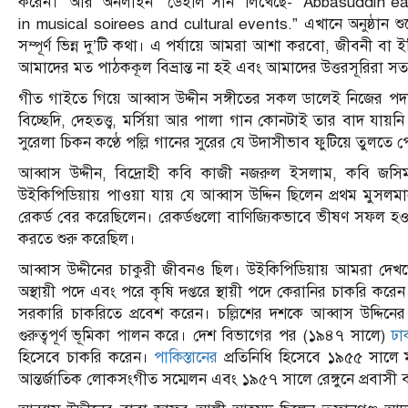
করেন।” আর ‘অনলাইন’ “ডেইলি সান” লিখেছে- “Abbasuddin ea
in musical soirees and cultural events.” এখানে অনুষ্ঠান শুন
সম্পূর্ণ ভিন্ন দু’টি কথা। এ পর্যায়ে আমরা আশা করবো, জীবনী 
আমাদের মত পাঠককূল বিভ্রান্ত না হই এবং আমাদের উত্তরসূরিরা সত
গীত গাইতে গিয়ে আব্বাস উদ্দীন সঙ্গীতের সকল ডালেই নিজের পদচ
বিচ্ছেদি, দেহতত্ত্ব, মর্সিয়া আর পালা গান কোনটাই তার বাদ যায
সুরেলা চিকন কণ্ঠে পল্লি গানের সুরের যে উদাসীভাব ফুটিয়ে তুলতে
আব্বাস উদ্দীন, বিদ্রোহী কবি কাজী নজরুল ইসলাম, কবি জসিম
উইকিপিডিয়ায় পাওয়া যায় যে আব্বাস উদ্দিন ছিলেন প্রথম মু
রেকর্ড বের করেছিলেন। রেকর্ডগুলো বাণিজ্যিকভাবে ভীষণ সফল হওয়ায
করতে শুরু করেছিল।
আব্বাস উদ্দীনের চাকুরী জীবনও ছিল। উইকিপিডিয়ায় আমরা দেখতে
অস্থায়ী পদে এবং পরে কৃষি দপ্তরে স্থায়ী পদে কেরানির চাকরি করে
সরকারি চাকরিতে প্রবেশ করেন। চল্লিশের দশকে আব্বাস উদ্দিনে
গুরুত্বপূর্ণ ভূমিকা পালন করে। দেশ বিভাগের পর (১৯৪৭ সালে)
ঢা
হিসেবে চাকরি করেন।
পাকিস্তানের
প্রতিনিধি হিসেবে ১৯৫৫ সালে ম্
আন্তর্জাতিক লোকসংগীত সম্মেলন এবং ১৯৫৭ সালে রেঙ্গুনে প্রবাসী ব