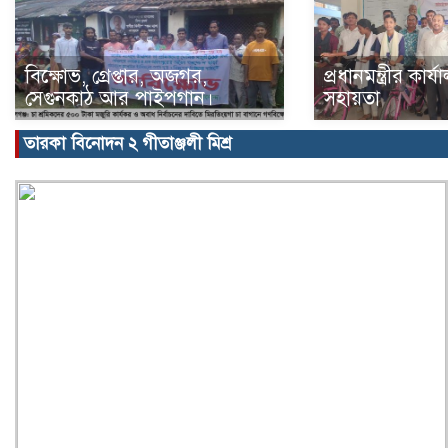
বিক্ষোভ, গ্রেপ্তার, অজগর,
প্রধানমন্ত্রীর কার
সেগুনকাঠ আর পাইপগান।
সহায়তা
তারকা বিনোদন ২ গীতাঞ্জলী মিশ্র