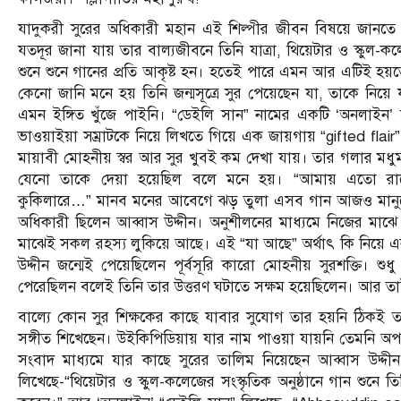
যাদুকরী সুরের অধিকারী মহান এই শিল্পীর জীবন বিষয়ে জানতে গিয়
যতদূর জানা যায় তার বাল্যজীবনে তিনি যাত্রা, থিয়েটার ও স্কুল-কল
শুনে শুনে গানের প্রতি আকৃষ্ট হন। হতেই পারে এমন আর এটিই হ
কেনো জানি মনে হয় তিনি জন্মসূত্রে সুর পেয়েছেন যা, তাকে নিয়
এমন ইঙ্গিত খুঁজে পাইনি। “ডেইলি সান” নামের একটি ‘অনলাইন’
ভাওয়াইয়া সম্রাটকে নিয়ে লিখতে গিয়ে এক জায়গায় “gifted flai
মায়াবী মোহনীয় স্বর আর সুর খুবই কম দেখা যায়। তার গলার মধুম
যেনো তাকে দেয়া হয়েছিল বলে মনে হয়। “আমায় এতো রাত
কুকিলারে…” মানব মনের আবেগে ঝড় তুলা এসব গান আজও মানুষের 
অধিকারী ছিলেন আব্বাস উদ্দীন। অনুশীলনের মাধ্যমে নিজের মাঝে য
মাঝেই সকল রহস্য লুকিয়ে আছে। এই “যা আছে” অর্থাৎ কি নিয়ে
উদ্দীন জন্মেই পেয়েছিলেন পূর্বসূরি কারো মোহনীয় সুরশক্তি। 
পেরেছিলন বলেই তিনি তার উত্তরণ ঘটাতে সক্ষম হয়েছিলেন। আর তা
বাল্যে কোন সুর শিক্ষকের কাছে যাবার সুযোগ তার হয়নি ঠিকই তবে
সঙ্গীত শিখেছেন। উইকিপিডিয়ায় যার নাম পাওয়া যায়নি তেমনি 
সংবাদ মাধ্যমে যার কাছে সুরের তালিম নিয়েছেন আব্বাস উদ্দীন 
লিখেছে-“থিয়েটার ও স্কুল-কলেজের সংস্কৃতিক অনুষ্ঠানে গান শুনে তিন