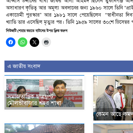
আব্বাস উদ্দীনের বাবা জাফর আলী আহমদ ছিলেন তুফানগঞ্জ আদা
অসাধারণ কৃতিত্ব আর অমূল্য অবদানের জন্য ১৯৬০ সালে তিনি “প্রাই
একাডেমী পুরস্কার” আর ১৯৮১ সালে পেয়েছিলেন “স্বাধীনতা দিবস প
খ্যাতি তার এসেছিল মৃত্যুর পর। তিনি ১৯৫৯ সালের ৩০শে ডিসেম্
নিউজটি শেয়ার করতে বাটনের উপর ক্লিক করুন
এ জাতীয় সংবাদ
সমাজতান্ত্রিক ছাত্রফ্রন্ট
মৌলভীবাজার শহর শাখা
কেমন আছে কমল