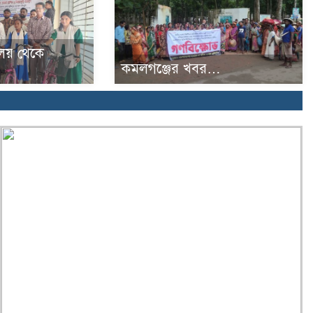
্যালয় থেকে
কমলগঞ্জের খবর…