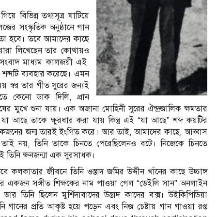
ে বিভিন্ন তথ্যসূত্র ঘাটিয়ে
েজের সংস্কৃতিক অনুষ্ঠানে গান
য়তো হবে। তবে আমাদের কাছে
ে যারা লিখেছেন তার কোথায়ও
 সংবাদ মাধ্যম কালজয়ী এই
r” শব্দটি ব্যবহার করেছে। এমন
য় স্বর তার গীত সুরের জন্যই
ে কেনো ডাক দিলি, প্রান
মুখে শুনা যায়। এক অজানা মোহিনী সুরের ঐন্দ্রজালিক ক্ষমতার
া আছে তাকে ক্ষুরধার করা যায় কিন্তু এই “যা আছে” শব্দ কয়টির
 একজনের জন্ম তারই ইংগিত করে। আর তাই, আমাদের কাছে, আব্বাস
শুধু তাই নয়, তিনি তাকে চিনতে পেরেছিলেনও বটে। নিজেকে চিনতে
ই তিনি ক্ষনজন্মা এক সুরসাধক।
 কলকাতার জীবনে তিনি ওস্তাদ জমির উদ্দীন খাঁনের কাছে উচ্চাঙ্গ
অপর একজন সঙ্গীত শিক্ষকের নাম পাওয়া গেল “ডেইলি সান” অনলাইন
আর তিনি ছিলেন মুর্শিদাবাদের উস্তাদ কাদের বক্স। উইকিপিডিয়া
ি গানের প্রতি আকৃষ্ট হয়ে পড়েন এবং নিজ চেষ্টায় গান গাওয়া রপ্ত