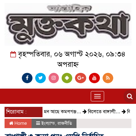
বৃহস্পতিবার, ০৬ অগাস্ট ২০২৬, ০৯:৩৪
অপরাহ্ন
Toggle
navigation
শিরোনাম :
কেমন আছে কমলগঞ্জ…
বিলেতে বাঙ্গালী…
বিক্ষোভ, গ
Home
ইংল্যান্ড
,
রাজনীতি