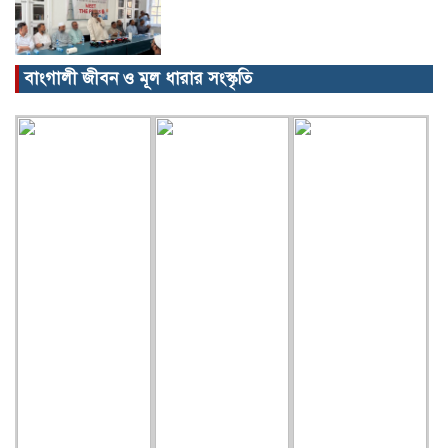
বাংগালী জীবন ও মূল ধারার সংস্কৃতি
বিক্ষোভ, গ্রেপ্তার, অজগর, সেগুনকাঠ আর
পাইপগান।
প্রধানমন্ত্রীর কার্যালয় থেকে সহায়তা
কমলগঞ্জের খবর…