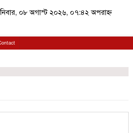
িবার, ০৮ অগাস্ট ২০২৬, ০৭:৪২ অপরাহ্ন
Contact