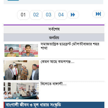
01
02
03
04
সর্বশেষ
জনপ্রিয়
সমাজতান্ত্রিক ছাত্রফ্রন্ট মৌলভীবাজার শহর
শাখা
কেমন আছে কমলগঞ্জ…
বিলেতে বাঙ্গালী…
বাংগালী জীবন ও মূল ধারার সংস্কৃতি
বিক্ষোভ, গ্রেপ্তার, অজগর, সেগুনকাঠ আর