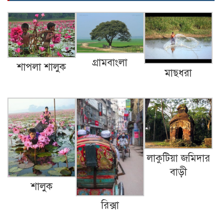
পাইপগান।
প্রধানমন্ত্রীর কার্যালয় থেকে সহায়তা
গ্রামবাংলা
শাপলা শালুক
মাছধরা
কমলগঞ্জের খবর…
গৃহবধূর ঝুলন্ত মরদেহ উদ্ধার!
লাকুটিয়া জমিদার
বাড়ী
আওয়ামী লীগের এখন করনীয়…
শালুক
রিক্সা