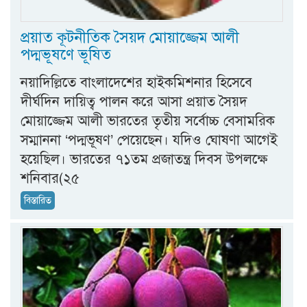
প্রয়াত কূটনীতিক সৈয়দ মোয়াজ্জেম আলী
পদ্মভূষণে ভূষিত
নয়াদিল্লিতে বাংলাদেশের হাইকমিশনার হিসেবে
দীর্ঘদিন দায়িত্ব পালন করে আসা প্রয়াত সৈয়দ
মোয়াজ্জেম আলী ভারতের তৃতীয় সর্বোচ্চ বেসামরিক
সম্মাননা ‘পদ্মভূষণ’ পেয়েছেন। যদিও ঘোষণা আগেই
হয়েছিল। ভারতের ৭১তম প্রজাতন্ত্র দিবস উপলক্ষে
শনিবার(২৫
বিস্তারিত