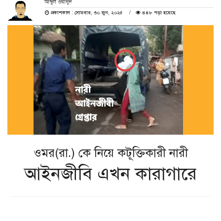
আব্দুল ওয়াদুদ
প্রকাশকাল : সোমবার, ৩০ জুন, ২০২৫
৪৪৮ পড়া হয়েছে
ওমর(রা.) কে নিয়ে কটূক্তিকারী নারী
আইনজীবি এখন কারাগারে