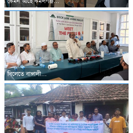
কেমন আছে কমলগঞ্জ…
বিলেতে বাঙ্গালী…