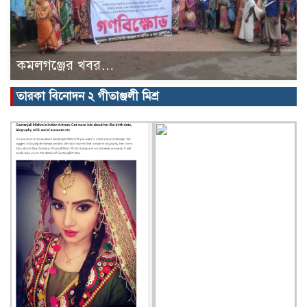
কমলগঞ্জের খবর…
তারকা বিনোদন ২ গীতাঞ্জলী মিশ্র