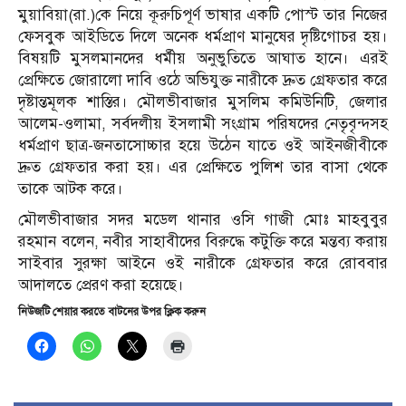
মুয়াবিয়া(রা.)কে নিয়ে কূরুচিপূর্ণ ভাষার একটি পোস্ট তার নিজের
ফেসবুক আইডিতে দিলে অনেক ধর্মপ্রাণ মানুষের দৃষ্টিগোচর হয়।
বিষয়টি মুসলমানদের ধর্মীয় অনুভুতিতে আঘাত হানে। এরই
প্রেক্ষিতে জোরালো দাবি ওঠে অভিযুক্ত নারীকে দ্রুত গ্রেফতার করে
দৃষ্টান্তমূলক শাস্তির। মৌলভীবাজার মুসলিম কমিউনিটি, জেলার
আলেম-ওলামা, সর্বদলীয় ইসলামী সংগ্রাম পরিষদের নেতৃবৃন্দসহ
ধর্মপ্রাণ ছাত্র-জনতাসোচ্চার হয়ে উঠেন যাতে ওই আইনজীবীকে
দ্রুত গ্রেফতার করা হয়। এর প্রেক্ষিতে পুলিশ তার বাসা থেকে
তাকে আটক করে।
মৌলভীবাজার সদর মডেল থানার ওসি গাজী মোঃ মাহবুবুর
রহমান বলেন, নবীর সাহাবীদের বিরুদ্ধে কটুক্তি করে মন্তব্য করায়
সাইবার সুরক্ষা আইনে ওই নারীকে গ্রেফতার করে রোববার
আদালতে প্রেরণ করা হয়েছে।
নিউজটি শেয়ার করতে বাটনের উপর ক্লিক করুন