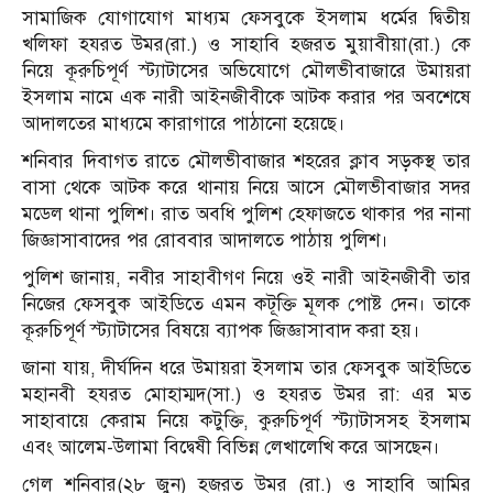
সামাজিক যোগাযোগ মাধ্যম ফেসবুকে ইসলাম ধর্মের দ্বিতীয়
খলিফা হযরত উমর(রা.) ও সাহাবি হজরত মুয়াবীয়া(রা.) কে
নিয়ে কূরুচিপূর্ণ স্ট্যাটাসের অভিযোগে মৌলভীবাজারে উমায়রা
ইসলাম নামে এক নারী আইনজীবীকে আটক করার পর অবশেষে
আদালতের মাধ্যমে কারাগারে পাঠানো হয়েছে।
শনিবার দিবাগত রাতে মৌলভীবাজার শহরের ক্লাব সড়কস্থ তার
বাসা থেকে আটক করে থানায় নিয়ে আসে মৌলভীবাজার সদর
মডেল থানা পুলিশ। রাত অবধি পুলিশ হেফাজতে থাকার পর নানা
জিজ্ঞাসাবাদের পর রোববার আদালতে পাঠায় পুলিশ।
পুলিশ জানায়, নবীর সাহাবীগণ নিয়ে ওই নারী আইনজীবী তার
নিজের ফেসবুক আইডিতে এমন কটূক্তি মূলক পোষ্ট দেন। তাকে
কূরুচিপূর্ণ স্ট্যাটাসের বিষয়ে ব্যাপক জিজ্ঞাসাবাদ করা হয়।
জানা যায়, দীর্ঘদিন ধরে উমায়রা ইসলাম তার ফেসবুক আইডিতে
মহানবী হযরত মোহাম্মদ(সা.) ও হযরত উমর রা: এর মত
সাহাবায়ে কেরাম নিয়ে কটুক্তি, কুরুচিপূর্ণ স্ট্যাটাসসহ ইসলাম
এবং আলেম-উলামা বিদ্বেষী বিভিন্ন লেখালেখি করে আসছেন।
গেল শনিবার(২৮ জুন) হজরত উমর (রা.) ও সাহাবি আমির