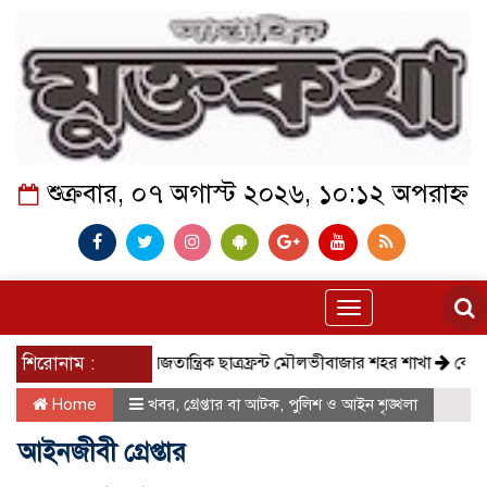
শুক্রবার, ০৭ অগাস্ট ২০২৬, ১০:১২ অপরাহ্ন
Toggle
navigation
শিরোনাম :
সমাজতান্ত্রিক ছাত্রফ্রন্ট মৌলভীবাজার শহর শাখা
কেমন আছে ক
Home
খবর
,
গ্রেপ্তার বা আটক
,
পুলিশ ও আইন শৃঙ্খলা
আইনজীবী গ্রেপ্তার