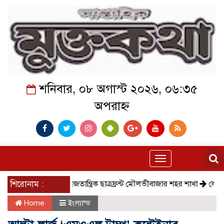
শনিবার, ০৮ অগাস্ট ২০২৬, ০৬:৩৫
অপরাহ্ন
Toggle
navigation
শিরোনাম :
সমাজতান্ত্রিক ছাত্রফ্রন্ট মৌলভীবাজার শহর শাখা
কেমন আছে
Home
ইংল্যান্ড