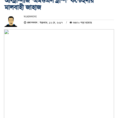
আল্ট্রা-লার্জ ‘এমওএল ট্রাম্প’ কন্টেইনার
মালবাহী জাহাজ
সংবাদদাতা
প্রকাশকাল : শুক্রবার, ১২ মে, ২০১৭
৩৪৫০ পড়া হয়েছে