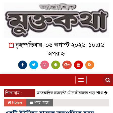
বৃহস্পতিবার, ০৬ অগাস্ট ২০২৬, ১০:৪৬
অপরাহ্ন
Toggle
navigation
শিরোনাম :
সমাজতান্ত্রিক ছাত্রফ্রন্ট মৌলভীবাজার শহর শাখা
কেমন আছ
Home
খবর
,
হত্যা