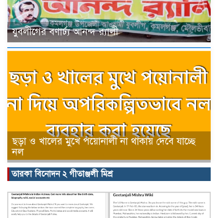
যুবলীগের বণার্ঢ্য আনন্দ র‍্যালী
ছড়া ও খালের মুখে পয়োনালী না থাকায় দেবে যাচ্ছে
নল
তারকা বিনোদন ২ গীতাঞ্জলী মিশ্র