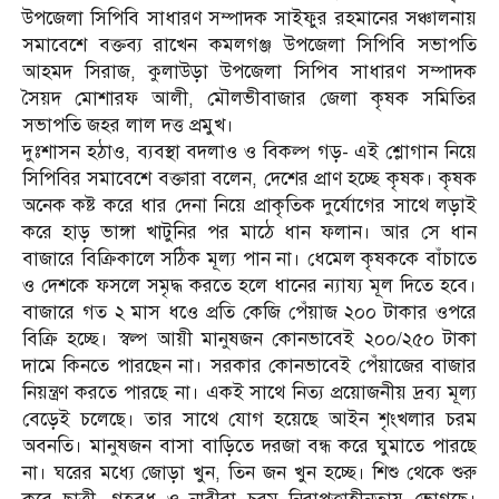
উপজেলা সিপিবি সাধারণ সম্পাদক সাইফুর রহমানের সঞ্চালনায়
সমাবেশে বক্তব্য রাখেন কমলগঞ্জ উপজেলা সিপিবি সভাপতি
আহমদ সিরাজ, কুলাউড়া উপজেলা সিপিব সাধারণ সম্পাদক
সৈয়দ মোশারফ আলী, মৌলভীবাজার জেলা কৃষক সমিতির
সভাপতি জহর লাল দত্ত প্রমুখ।
দুঃশাসন হঠাও, ব্যবস্থা বদলাও ও বিকল্প গড়- এই শ্লোগান নিয়ে
সিপিবির সমাবেশে বক্তারা বলেন, দেশের প্রাণ হচ্ছে কৃষক। কৃষক
অনেক কষ্ট করে ধার দেনা নিয়ে প্রাকৃতিক দুর্যোগের সাথে লড়াই
করে হাড় ভাঙ্গা খাটুনির পর মাঠে ধান ফলান। আর সে ধান
বাজারে বিক্রিকালে সঠিক মূল্য পান না। ধেমেল কৃষককে বাঁচাতে
ও দেশকে ফসলে সমৃদ্ধ করতে হলে ধানের ন্যায্য মূল দিতে হবে।
বাজারে গত ২ মাস ধওে প্রতি কেজি পেঁয়াজ ২০০ টাকার ওপরে
বিক্রি হচ্ছে। স্বল্প আয়ী মানুষজন কোনভাবেই ২০০/২৫০ টাকা
দামে কিনতে পারছেন না। সরকার কোনভাবেই পেঁয়াজের বাজার
নিয়ন্ত্রণ করতে পারছে না। একই সাথে নিত্য প্রয়োজনীয় দ্রব্য মূল্য
বেড়েই চলেছে। তার সাথে যোগ হয়েছে আইন শৃংখলার চরম
অবনতি। মানুষজন বাসা বাড়িতে দরজা বন্ধ করে ঘুমাতে পারছে
না। ঘরের মধ্যে জোড়া খুন, তিন জন খুন হচ্ছে। শিশু থেকে শুরু