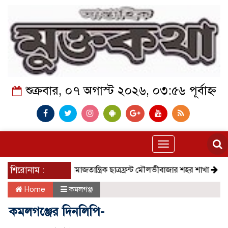
শুক্রবার, ০৭ অগাস্ট ২০২৬, ০৩:৫৬ পূর্বাহ্ন
Toggle
navigation
শিরোনাম :
সমাজতান্ত্রিক ছাত্রফ্রন্ট মৌলভীবাজার শহর শাখা
কেমন আছে কমল
Home
কমলগঞ্জ
কমলগঞ্জের দিনলিপি-