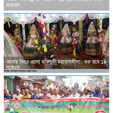
করছেন
আবার ফিরে এলো মণিপুরী মহারাসলীলা। শুরু হবে ১৯
নভেম্বর