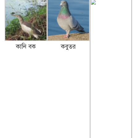
কানি বক
কবুতর