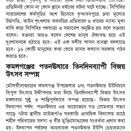
করে ছাত্রী, গৃহবধূ ও নারীরা চরম নিরাপত্তাহীনতায় ভোগছে।
প্রতিদিনই কোন না কোন স্থানে ধর্ষণের ঘটনা ঘটে যাচ্ছে। সিপিবির
সারাদেশের কর্মসূচির অংশ হিসেবে বৃন্দাবনপুরে দ্রব্য মূল্যের
উর্দ্ধগতি, আইন শৃংখলার অবনতির প্রতিবাদে ও ধানের ন্যায্য মূল্য
দাবি করে সিপিবির পদযাত্রা ও সমাবেশ অনুষ্ঠিত হয় বলে বক্তারা
বলেন। বক্তারা আরও বলেন দেশের মানুষ ঐক্যবদ্ধ হয়ে এই
দুঃশাসনকে হঠাতে হবে। এই এক দলীয় শাসন ব্যবস্থা বদলাতে
হবে। ১৬ কোটি মানুষের কথা ভেবে মানব কল্যাণ সরকার গঠন
করতে হবে।
কমলগঞ্জের পতনঊষারে তিনদিনব্যাপী বিজয়
উৎসব সম্পন্ন
মৌলভীবাজারের কমলগঞ্জ উপজেলার ২নং পতনঊষার ইউনিয়নে
বিপুল উৎসাহ উদ্দীপনার মধ্য দিয়ে তিনদিনব্যাপী বিজয় উৎসব
মঙ্গলবার সুষ্ঠু ও শান্তিপূর্ণভাবে সম্পন্ন হয়েছে। বিজয় উৎসব
উদযাপন পর্ষদ, পতনঊষার এর আয়োজনে গত সোমবার সন্ধ্যা
সাড়ে ৭টায় স্থানীয় মাইজগাঁও সরকারি প্রাথমিক বিদ্যালয় মাঠে
শহীদ পরিবারের সদস্য ও বীর মুক্তিযোদ্ধাদের সংবর্ধনা প্রদান করা
হয়। উদযাপন পর্ষদের আহবায়ক পতনঊষার ইউপি চেয়ারম্যান