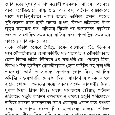
ও বিদ্যুতের মূল্য বৃদ্ধি, গণবিরোধী পরিকল্পনা বাতিল এবং বছর
বছর অযৌক্তিভাবে বাড়ি ভাড়া বৃদ্ধি বন্ধ, বর্তমান বাজারদরের
সাথে সংগতিপূর্ণভাবে ন্যায্য ভাড়ার তালিকা প্রদান, শহরের
সুবিধাজনক স্থানে স্থায়ী স্ট্যান্ড স্থাপন, রিকশা শ্রমিকদের উপর
জুলুম অত্যাচার বন্ধ, অবিলম্বে সিলেট শ্রম আদালতের কার্যক্রম
শুরু ও সংশোধিত শ্রমআইন বাতিল করে গণতান্ত্রিক শ্রমআইন
প্রণয়নের দাবি জানানো হয়।
সভায় অতিথি হিসেবে উপস্থিত ছিলেন বাংলাদেশ ট্রেড ইউনিয়ন
সংঘ মৌলভীবাজার জেলা কমিটির সহ-সভাপতি ও মৌলভীবাজার
জেলা রিকশা শ্রমিক ইউনিয়ন এর সভাপতি মো. সোহেল মিয়া,
রিকশা শ্রমিক ইউনিয়ন মৌলভীবাজার জেলা কমিটির সহ-সভাপতি
শাহজাহান আলী ও সাধারণ সম্পাদক দুলাল মিয়া, আ লিক
কমিটির সহ-সভাপতি মোস্তফা মিয়া, সাধারণ সম্পাদক আব্দুল
হান্নান খোকন। অন্যদের মধ্যে বক্তব্য রাখেন আলমগীর মিয়া,
দুলাল মিয়া, রিপন মিয়া। সভায় সারাদেশে রাষ্ট্রয়াত্ব পাটকল
শ্রমিকদের মজুরি কমিশন বাস্তবায়ন ও বকেয়া মজুরি পরিশোধের
দাবিতে চলমান আন্দোলনের সাথে একাত্মতা প্রকাশ করে বক্তারা
বলেন, আন্দোলন করতে গিয়ে ইতোমধ্যে একজন পাটকল