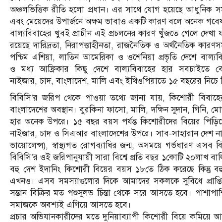
অঞ্চলভিত্তিক রীতি হলো প্রধান। এর সাথে যোগ হয়েছে আধুনিক সম
এবং মেয়েদের উপার্জনে অক্ষম ভাবাও একটি কারণ বলে অনেক গবে
বাল্যবিবাহের খুবই প্রাচীন এই প্রচলনের কারণ খুঁজতে গেলে দে
রয়েছে দারিদ্রতা, নিরাপত্তাহীনতা, রাজনৈতিক ও অর্থনৈতিক কারণসমূ
পশ্চিম এশিয়া, লাতিন আমেরিকা ও ওশেনিয়া প্রভৃতি দেশে বাল্য
ও মধ্য আফ্রিকার কিছু দেশে বাল্যবিবাহের হার সবচাইতে 
নাইজার, চাদ, বাংলাদেশ, মালি এবং ইথিওপিয়াতে ১৫ বছরের নিচ
বিবিসি’র জরিপ থেকে পাওয়া তথ্যে জানা যায়, কিশোরী বিবাহ
বাংলাদেশের অবস্থান। বুরকিনা ফাসো, মালি, দক্ষিন সুদান, গিনি, 
হার অনেক উপরে। ১৫ বছর বয়স পর্যন্ত কিশোরীদের বিয়ের পিড়ি
নাইজার, চাদ ও সিএআর বাংলাদেশের উপরে। সাব-সাহারান দেশ ন
ভায়োলেন্স), স্বাস্থ্যগত রোগব্যাধির জন্ম, অসময়ে গর্ভধারণ এসব 
বিবিসি’র ওই জরিপানুযায়ী সারা বিশ্বে প্রতি বছর ১কোটি ২০লাখ ব
বহু দেশ ইদানিং কিশোরী বিয়ের বয়স ১৮তে ঠিক করেছে কিন্তু বহু
এখনও। এসব সমস্যাগুলোর দিকে আমাদের সকলকে সুবিধে প্রাপ্তির
সন্তান বিক্রির মত পশুসুলভ চিন্তা থেকে সরে আসতে হবে। পাশাপ
সমাজকে অবশ্যই এগিয়ে আসতে হবে।
প্রচার অভিযানকারীদের মতে দুনিয়াব্যাপী কিশোরী বিয়ে কমিয়ে আনত