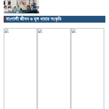
বাংগালী জীবন ও মূল ধারার সংস্কৃতি
বিক্ষোভ, গ্রেপ্তার, অজগর, সেগুনকাঠ আর
পাইপগান।
প্রধানমন্ত্রীর কার্যালয় থেকে সহায়তা
কমলগঞ্জের খবর…
গৃহবধূর ঝুলন্ত মরদেহ উদ্ধার!