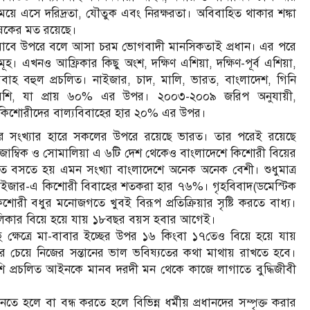
য়ে এসে দরিদ্রতা, যৌতুক এবং নিরক্ষরতা। অবিবাহিত থাকার শঙ্কা
ষকের মত রয়েছে।
খা যাবে উপরে বলে আসা চরম ভোগবাদী মানসিকতাই প্রধান। এর পরে
হ। এখনও আফ্রিকার কিছু অংশ, দক্ষিণ এশিয়া, দক্ষিণ-পূর্ব এশিয়া,
বিবাহ বহুল প্রচলিত। নাইজার, চাদ, মালি, ভারত, বাংলাদেশ, গিনি
বেশি, যা প্রায় ৬০% এর উপর। ২০০৩-২০০৯ জরিপ অনুযায়ী,
ে কিশোরীদের বাল্যবিবাহের হার ২০% এর উপর।
ের সংখ্যার হারে সকলের উপরে রয়েছে ভারত। তার পরেই রয়েছে
মোজাম্বিক ও সোমালিয়া এ ৬টি দেশ থেকেও বাংলাদেশে কিশোরী বিয়ের
তে বসতে হয় এমন সংখ্যা বাংলাদেশে অনেক অনেক বেশী। শুধুমাত্র
াইজার-এ কিশোরী বিবাহের শতকরা হার ৭৬%। গৃহবিবাদ(ডমেস্টিক
কিশোরী বধুর মনোজগতে খুবই বিরূপ প্রতিক্রিয়ার সৃষ্টি করতে বাধ্য।
ালিকার বিয়ে হয়ে যায় ১৮বছর বয়স হবার আগেই।
 ক্ষেত্রে মা-বাবার ইচ্ছের উপর ১৬ কিংবা ১৭তেও বিয়ে হয়ে যায়
 চেয়ে নিজের সন্তানের ভাল ভবিষ্যতের কথা মাথায় রাখতে হবে।
াশি প্রচলিত আইনকে মানব দরদী মন থেকে কাজে লাগাতে বুদ্ধিজীবী
ে হলে বা বন্ধ করতে হলে বিভিন্ন ধর্মীয় প্রধানদের সম্পৃক্ত করার