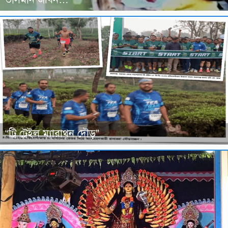
“ট্রি ট্রেইল ম্যারাথন দৌড়”