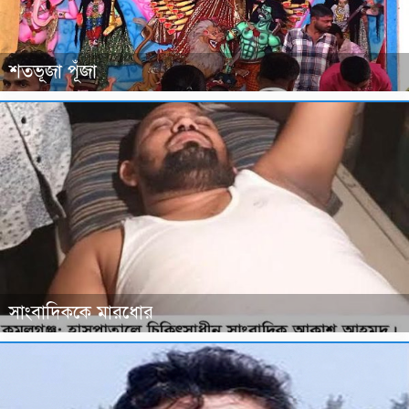
শতভূজা পূঁজা
সাংবাদিককে মারধোর