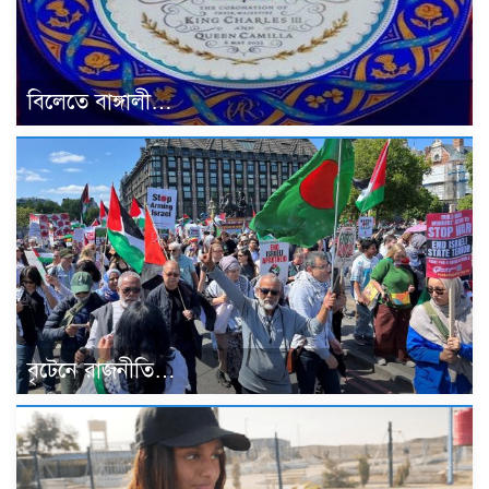
বিলেতে বাঙ্গালী…
বৃটেনে রাজনীতি…