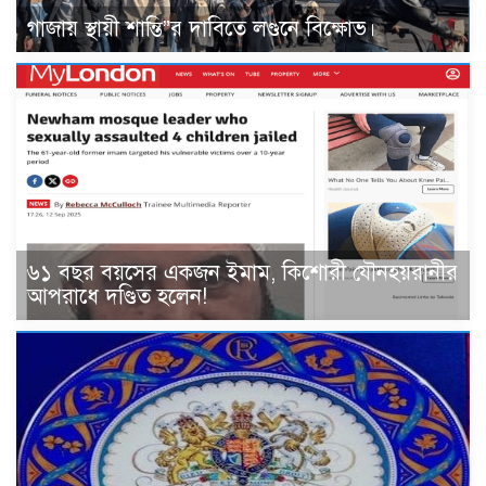
গাজায় স্থায়ী শান্তি”র দাবিতে লণ্ডনে বিক্ষোভ।
৬১ বছর বয়সের একজন ইমাম, কিশোরী যৌনহয়রানীর
আপরাধে দণ্ডিত হলেন!