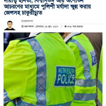
দায়ীত্ব হীনতা, বিশ্বাসভঙ্গ আর অশোভন
আচরণের মাধ্যমে পুলিশী মর্যাদা ক্ষুন্ন করায়
জেলসহ চাকুরীচ্যুত
সংবাদদাতা
প্রকাশকাল : সোমবার, ১৯ জুন, ২০১৭
৪৬১ পড়া হয়েছে