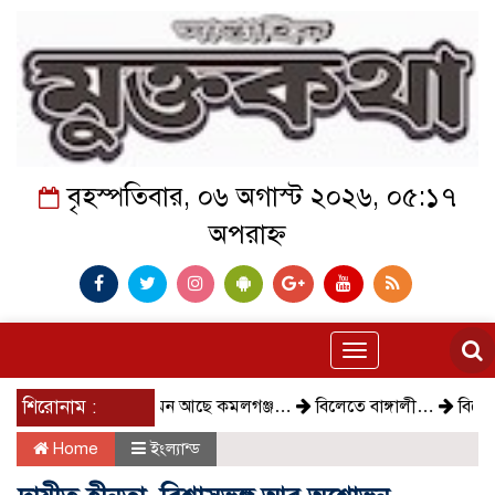
বৃহস্পতিবার, ০৬ অগাস্ট ২০২৬, ০৫:১৭
অপরাহ্ন
Toggle
navigation
শিরোনাম :
কেমন আছে কমলগঞ্জ…
বিলেতে বাঙ্গালী…
বিক্ষোভ, গ্রেপ
Home
ইংল্যান্ড