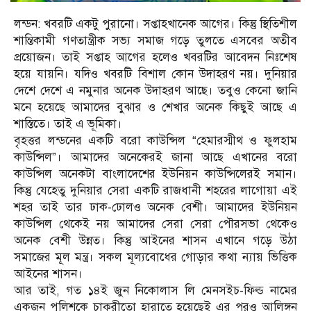
লন্ডন: খবরটি একটু পুরানো। সপ্তাহখানেক আগের। কিন্তু স্থিতিশীল
শান্তিকামী গণতান্ত্রীক সভ্য সমাজ গড়ে তুলতে এসবের অতীব
প্রয়োজন। তাই সপ্তাহ আগের হলেও খবরটির আবেদন নিঃশেষ
হয়ে যায়নি। যদিও খবরটি বিশাল কোন উদাহরণ নয়। দুনিয়ার
দেশে দেশে এ নমুনার অনেক উদাহরণ আছে। তবুও কেনো জানি
মনে হয়েছে আমাদের বুঝার ও শেখার অনেক কিছুই আছে এ
শাস্তিতে। তাই এ ভূমিকা।
বৃহত্তর লন্ডনের একটি বরো কাউন্সিল “হেমারস্মীথ ও ফুলহাম
কাউন্সিল”। আমাদের অনেকেরই জানা আছে এখানের বরো
কাউন্সিল অনেকটা বাংলাদেশের ইউনিয়ন কাউন্সিলেরই সমান।
কিন্তু যেহেতু দুনিয়ার সেরা একটি রাজধানী শহরের লাগোয়া এই
শহর তাই তার ঢাক-ঢোলও অনেক বেশী। আমাদের ইউনিয়ন
কাউন্সিল থেকেই নয় আমাদের সেরা সেরা পৌরসভা থেকেও
অনেক বেশী উন্নত। কিন্তু আইনের শাসন এখানে গড়ে উঠা
সমাজের মূল মন্ত্র। সকল মূল্যবোধের গোড়ার কথা ন্যায় ভিত্তিক
আইনের শাসন।
আর তাই, গত ১৪ই জুন নিকোলাস লি মেনসইচ-ফিল্ড নামের
একজন পুলিশকে চাকুরীতো হারাতে হয়েছেই এর পরও আলিঙ্গন