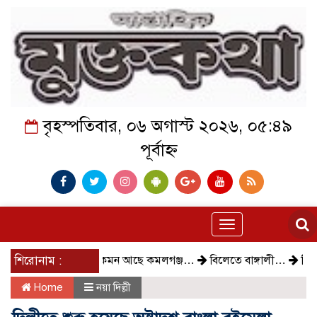
বৃহস্পতিবার, ০৬ অগাস্ট ২০২৬, ০৫:৪৯
পূর্বাহ্ন
Toggle
navigation
শিরোনাম :
কেমন আছে কমলগঞ্জ…
বিলেতে বাঙ্গালী…
বিক্ষোভ, গ
Home
নয়া দিল্লী