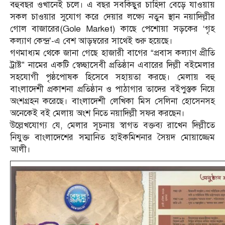
বহুবছর ওখানেই চলে। এ বছর সবকিছুর চাহিদা বেড়ে যাওয়ায়
সকল চাওয়ার সুযোগ করে দেয়ার লক্ষ্যে নতুন স্থান নয়াদিল্লীর
গোল বাজারের(Gole Market) কাছে পেশোয়া সড়কের ‘গৃহ
কল্যাণ কেন্দ্র’-এ বেশ আড়ম্বরের সাথেই শুরু হয়েছে।
গণমাধ্যম থেকে জানা গেছে হাজারী বাগের “প্রবাস কল্যাণ প্রীতি
ট্রাষ্ট” নামের একটি স্বেচ্ছাসেবী প্রতিষ্ঠান এবারের দিল্লী বইমেলার
সহযোগী পৃষ্ঠপোষক হিসেবে সহায়তা করছে। মেলায় বহু
বাংলাদেশী প্রকাশনা প্রতিষ্ঠান ও পাঠাগার তাদের বইপুস্তক নিয়ে
অংশগ্রহন করেছে। বাংলাদেশী লেখিকা মিস সেলিনা হোসেনসহ
অনেকেই বই মেলায় অংশ নিতে নয়াদিল্লী সফর করছেন।
উল্লেখযোগ্য যে, মেলার সূচনায় স্বাগত বক্তব্য রাখেন দিল্লীতে
নিযুক্ত বাংলাদেশের সম্মানিত হাইকমিশনার সৈয়দ মোয়াজ্জেম
আলী।