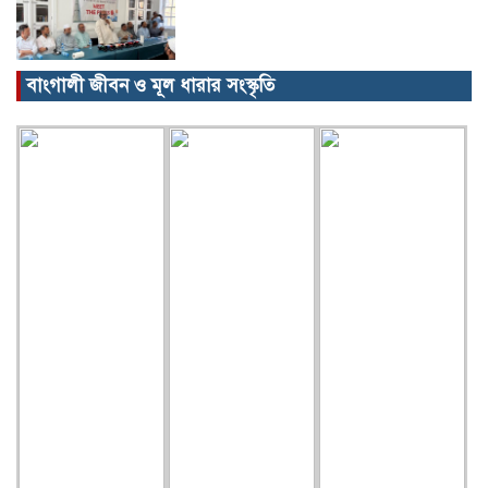
বাংগালী জীবন ও মূল ধারার সংস্কৃতি
বিক্ষোভ, গ্রেপ্তার, অজগর, সেগুনকাঠ আর
পাইপগান।
প্রধানমন্ত্রীর কার্যালয় থেকে সহায়তা