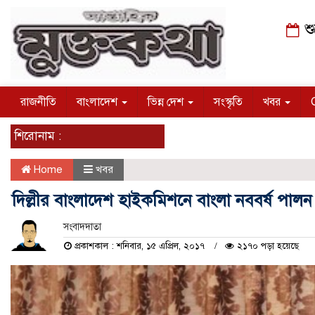
শু
রাজনীতি
বাংলাদেশ
ভিন্ন দেশ
সংস্কৃতি
খবর
শিরোনাম :
Home
খবর
দিল্লীর বাংলাদেশ হাইকমিশনে বাংলা নববর্ষ পালন
সংবাদদাতা
প্রকাশকাল : শনিবার, ১৫ এপ্রিল, ২০১৭
২১৭০ পড়া হয়েছে