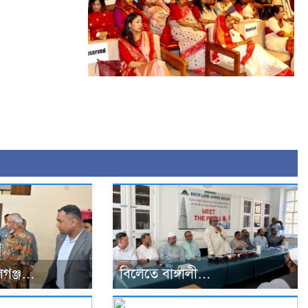
গঞ্জ…
বিলেতে বাঙ্গালী…