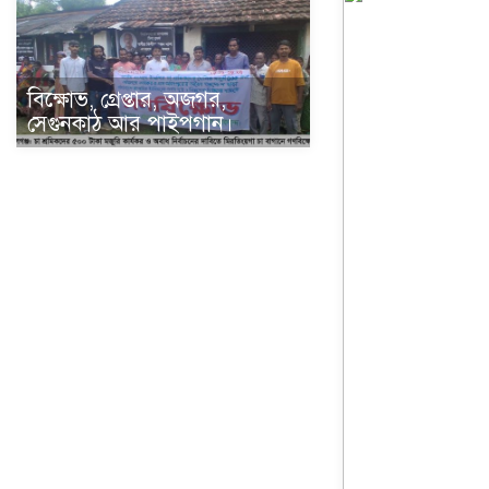
বিক্ষোভ, গ্রেপ্তার, অজগর,
সেগুনকাঠ আর পাইপগান।