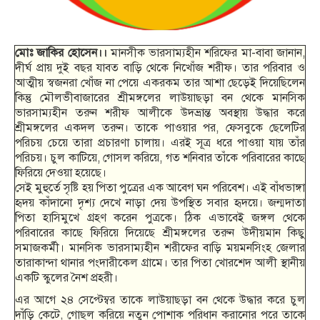
মোঃ জাকির হোসেন।।
মানসীক ভারসাম্যহীন শরিফের মা-বাবা জানান,
দীর্ঘ প্রায় দুই বছর যাবত বাড়ি থেকে নিখোঁজ শরীফ। তার পরিবার ও
আত্মীয় স্বজনরা খোঁজ না পেয়ে একরকম তার আশা ছেড়েই দিয়েছিলেন
কিন্তু মৌলভীবাজারের শ্রীমঙ্গলের লাউয়াছড়া বন থেকে মানসিক
ভারসাম্যহীন তরুন শরীফ আলীকে উদভ্রান্ত অবস্থায় উদ্ধার করে
শ্রীমঙ্গলের একদল তরুন। তাকে পা‌ওয়ার পর, ফেসবুকে ছেলেটির
পরিচয় চেয়ে তারা প্রচারণা চালায়। এরই সূত্র ধরে পাওয়া যায় তাঁর
পরিচয়। চুল কাটিয়ে, গোসল করিয়ে, গত শনিবার তাঁকে পরিবারের কাছে
ফিরিয়ে দেওয়া হয়েছে।
সেই মুহুর্তে সৃষ্টি হয় পিতা পুত্রের এক আবেগ ঘন পরিবেশ। এই বাঁধভাঙ্গা
হৃদয় কাঁদানো দৃশ্য দেখে নাড়া দেয় উপস্থিত সবার হৃদয়ে। জন্মদাতা
পিতা হাসিমুখে গ্রহণ করেন পুত্রকে। ঠিক এভাবেই জঙ্গল থেকে
পরিবারের কাছে ফিরিয়ে দিয়েছে শ্রীমঙ্গলের তরুন উদীয়মান কিছু
সমাজকর্মী। মানসিক ভারসাম্যহীন শরীফের বাড়ি ময়মনসিংহ জেলার
তারাকান্দা থানার পংদারীকেল গ্রামে। তার পিতা খোরশেদ আলী স্থানীয়
একটি স্কুলের নৈশ প্রহরী।
এর আগে ২৪ সেপ্টেম্বর তাকে লাউয়াছড়া বন থেকে উদ্ধার করে চুল
দাঁড়ি কেটে, গোছল করিয়ে নতুন পোশাক পরিধান করানোর পরে তাকে