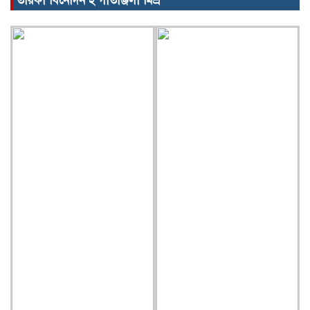
তারকা বিনোদন ২ গীতাঞ্জলী মিশ্র