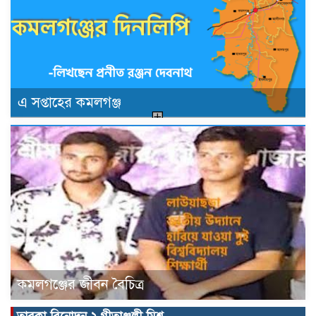
এ সপ্তাহের কমলগঞ্জ
কমলগঞ্জের জীবন বৈচিত্র