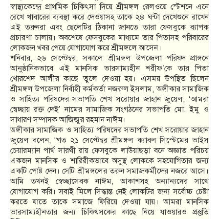
স্বাস্থ্যকেন্দ্রে প্রাথমিক চিকিৎসা দিয়ে শ্রীমঙ্গল রেলওয়ে স্টেশনে এনে
রেখে খাবারের ব্যবস্থা করে দেওয়াসহ তাকে ২৪ ঘন্টা দেখেশুনে রাখেন
এই তরুনরা এবং ছেলেটির ঠিকানা জানতে তারা ফেসবুকে ব্যাপক
প্রচারণা চালায়। অবশেষে ফেসবুকের মাধ্যমে তার পিতাসহ পরিবারের
লোকজন খবর পেয়ে যোগাযোগ করে শ্রীমঙ্গলে আসেন।
শনিবার, ২৬ সেপ্টেম্বর, সকালে শ্রীমঙ্গল উপজেলা পরিষদ প্রাঙ্গনে
আনুষ্ঠানিকভাবে এই মানসিক ভারসাম্যহীন শরীফ’কে তার পিতা
খোরশেদ আলীর কাছে তুলে দেওয়া হয়। এসময় উপস্থিত ছিলেন
শ্রীমঙ্গল উপজেলা নির্বাহী কর্মকর্তা নজরুল ইসলাম, অঙ্গীকার সামাজিক
ও সাহিত্য পরিষদের সভাপতি শেখ সরোয়ার জাহান জুয়েল, ‘আমরা
স্বেচ্ছায় রক্ত দেই’ নামের সামাজিক সংগঠনের সভাপতি মো. ইমু ও
সাধারণ সম্পাদক আজিজুর রহমান নাঈম।
অঙ্গীকার সামাজিক ও সাহিত্য পরিষদের সভাপতি শেখ সরোয়ার জাহান
জুয়েল বলেন, “গত ২১ সেপ্টেম্বর শ্রীমঙ্গল ক্যাবল সিস্টেমের ভাইস
চেয়ারম্যান পার্থ সারথী রায় ফেসবুকে লাউয়াছড়া বনে অজ্ঞাত পরিচয়
একজন মানসিক ও শারিরীকভাবে অসুস্থ লোককে সহযোগিতার জন্য
একটি পোষ্ট দেন। সেটি শ্রীমঙ্গলের তরুন সমাজকর্মীদের নজরে আসে।
আমি তখনই স্বেচ্ছাসেবক নাঈম, আকাশসহ অন্যান্যদের সাথে
যোগাযোগ করি। সবাই মিলে সিদ্ধান্ত নেই লোকটির জন্য সর্বোচ্চ চেষ্টা
করতে যাতে তাকে সমাজে ফিরিয়ে দেওয়া যায়। আমরা মানসিক
ভারসাম্যহীনতার জন্য চিকিৎসকের কাছে নিয়ে যাওয়ারও প্রস্তুতি