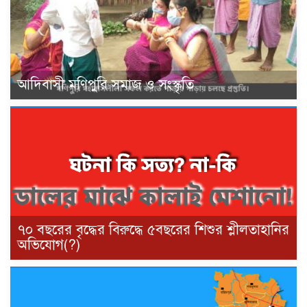
আদিবাসী মণিপুরি সমাজ ও সংস্কৃতি
৭০ বছরের বৃদ্ধের বিরুদ্ধে ৫বছরের শিশুর শ্লীলতাহানির
অভিযোগ(?)