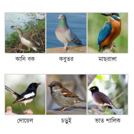
কানি বক
কবুতর
মাছরাঙ্গা
দোয়েল
চড়ুই
ভাত শালিক