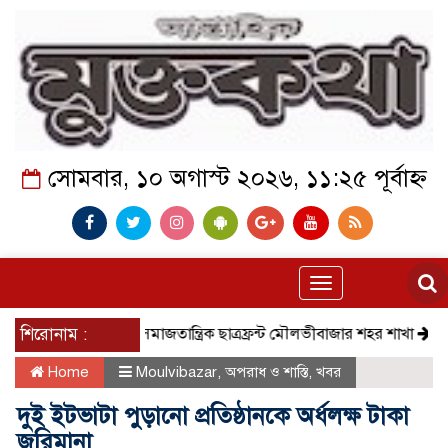
সোমবার, ১০ অগাস্ট ২০২৬, ১১:২৫ পূর্বাহ্ন
Toggle
navigation
শিরোনাম :
সমাজতান্ত্রিক ছাত্রফ্রন্ট মৌলভীবাজার শহর শাখা
কেমন আছে ক
Home
Moulvibazar
,
অপরাধ ‌ও শাস্তি
,
খবর
দুই ইটভাটা পুড়ানো প্রতিষ্ঠানকে অর্ধলক্ষ টাকা
জরিমানা