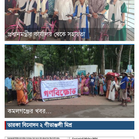
প্রধানমন্ত্রীর কার্যালয় থেকে সহায়তা
কমলগঞ্জের খবর…
তারকা বিনোদন ২ গীতাঞ্জলী মিশ্র