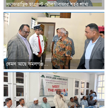
সমাজতান্ত্রিক ছাত্রফ্রন্ট মৌলভীবাজার শহর শাখা
কেমন আছে কমলগঞ্জ…