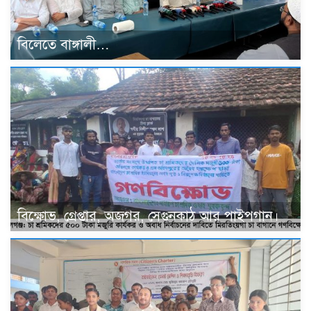
বিলেতে বাঙ্গালী…
বিক্ষোভ, গ্রেপ্তার, অজগর, সেগুনকাঠ আর পাইপগান।