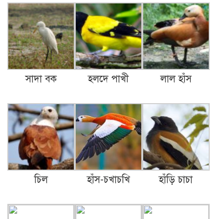
সাদা বক
হলদে পাখী
লাল হাঁস
চিল
হাঁস-চখাচখি
হাঁড়ি চাচা