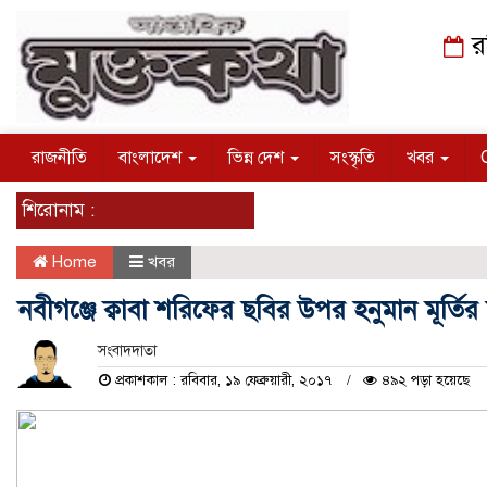
র
রাজনীতি
বাংলাদেশ
ভিন্ন দেশ
সংস্কৃতি
খবর
শিরোনাম :
Home
খবর
নবীগঞ্জে ক্বাবা শরিফের ছবির উপর হনুমান মূর্তির ছ
সংবাদদাতা
প্রকাশকাল : রবিবার, ১৯ ফেব্রুয়ারী, ২০১৭
৪৯২ পড়া হয়েছে