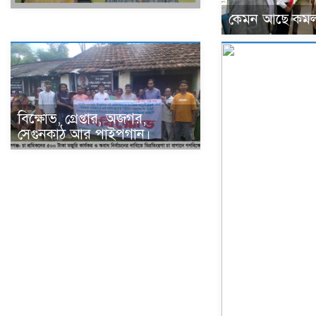
কেমন আছে কমল
বিক্ষোভ, গ্রেপ্তার, অজগর,
সেগুনকাঠ আর পাইপগান।