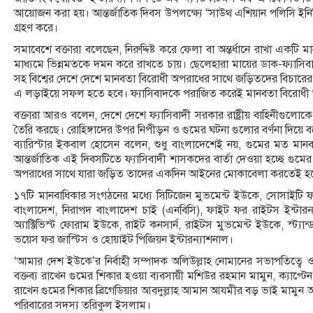
আয়োজন করা হয়। আন্তর্জাতিক দিবস উপলক্ষ্যে “সাউথ এশিয়ান পলিসি ইনি
গ্রহণ করে।
সমাবেশে বক্তারা বলেছেন, নিরুদ্দিষ্ট করে ফেলা বা অন্তর্ধানে রাখা একটি
মাধ্যমে ভিন্নমতকে দমন করে রাখতে চায়। ছেলেহারা মায়ের ডাক-ফ্যাসিব
সহ বিশ্বের দেশে দেশে মানবতা বিরোধী অপরাধের সাথে জড়িতদের বিচারের
এ লড়াইয়ে সফল হতে হবে। ফ্যাসিবাদকে পরাজিত করেই মানবতা বিরোধ
বক্তারা আরও বলেন, দেশে দেশে ফ্যাসিবাদী সরকার রাষ্ট্রীয় বাহিনীগুলো
তৈরি করছে। রোহিঙ্গাদের উপর নিপীড়ন ও গুমের ঘটনা গুলোর বর্ণনা দিয়ে 
ব্যারিস্টার ইকবাল হোসেন বলেন, শুধু বাংলাদেশেই নয়, গুমের মত মা
আন্তর্জাতিক এই দিবসটিতে ফ্যাসিবাদী শাসকদের বার্তা দেওয়া হচ্ছে
অপরাধের সাথে যারা জড়িত তাদের একদিন আইনের মোকাবেলা করতেই হবে
১৭টি মানবাধিকার সংগঠনের মধ্যে সিটিজেন মুভমেন্ট ইউকে, সোসাইটি 
বাংলাদেশ, নিরাপদ বাংলাদেশ চাই (এনবিসি), ফাইট ফর রাইটস ইন্টারন্য
অ্যাক্টিভিস্ট ফোরাম ইউকে, রাইট কনসার্ন, রাইটস মুভমেন্ট ইউকে, স্ট্য
ভয়েস ফর জাস্টিস ও হোয়াইট পিজিয়ন ইন্টারন্যাশনাল।
‘আমার দেশ ইউকে’র নির্বাহী সম্পাদক অলিউল্লাহ নোমানের সভাপতিত্বে 
বক্তব্য রাখেন গুমের শিকার হওয়া ব্যবসায়ী মশিউর রহমান মামুন, ক্যাপ
রাখেন গুমের শিকার ব্রিগেডিয়ার আবদুল্লাহ আমান আযমীর বড় ভাই মামুন আল
পরিবারের সদস্য তরিকুল ইসলাম।