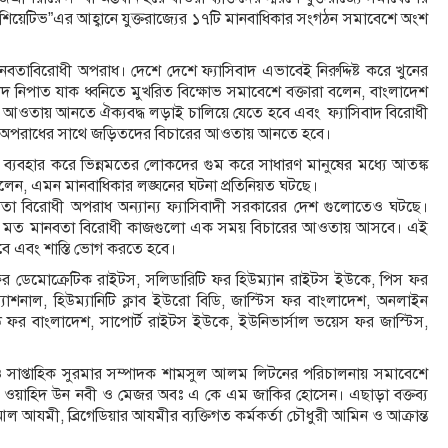
শিয়েটিভ”এর আহ্বানে যুক্তরাজ্যের ১৭টি মানবাধিকার সংগঠন সমাবেশে অংশ
 মানবতাবিরোধী অপরাধ। দেশে দেশে ফ্যাসিবাদ এভাবেই নিরুদ্দিষ্ট করে খুনের
াদ নিপাত যাক ধ্বনিতে মুখরিত বিক্ষোভ সমাবেশে বক্তারা বলেন, বাংলাদেশ
 আওতায় আনতে ঐক্যবদ্ধ লড়াই চালিয়ে যেতে হবে এবং ফ্যাসিবাদ বিরোধী
ী অপরাধের সাথে জড়িতদের বিচারের আওতায় আনতে হবে।
কে ব্যবহার করে ভিন্নমতের লোকদের গুম করে সাধারণ মানুষের মধ্যে আতঙ্ক
বলেন, এমন মানবাধিকার লঙ্ঘনের ঘটনা প্রতিনিয়ত ঘটছে।
নবতা বিরোধী অপরাধ অন্যান্য ফ্যাসিবাদী সরকারের দেশ গুলোতেও ঘটছে।
 গুমের মত মানবতা বিরোধী কাজগুলো এক সময় বিচারের আওতায় আসবে। এই
 এবং শাস্তি ভোগ করতে হবে।
ফর ডেমোক্রেটিক রাইটস, সলিডারিটি ফর হিউম্যান রাইটস ইউকে, পিস ফর
াশনাল, হিউম্যানিটি ক্লাব ইউরো বিডি, জাস্টিস ফর বাংলাদেশ, অনলাইন
ান্ড ফর বাংলাদেশ, সাপোর্ট রাইটস ইউকে, ইউনিভার্সাল ভয়েস ফর জাস্টিস,
ও সাপ্তাহিক সুরমার সম্পাদক শামসুল আলম লিটনের পরিচালনায় সমাবেশে
্টেন ওয়াহিদ উন নবী ও মেজর অবঃ এ কে এম জাকির হোসেন। এছাড়া বক্তব্য
 আযমী, ব্রিগেডিয়ার আযমীর ব্যক্তিগত কর্মকর্তা চৌধুরী আমিন ও আক্রান্ত