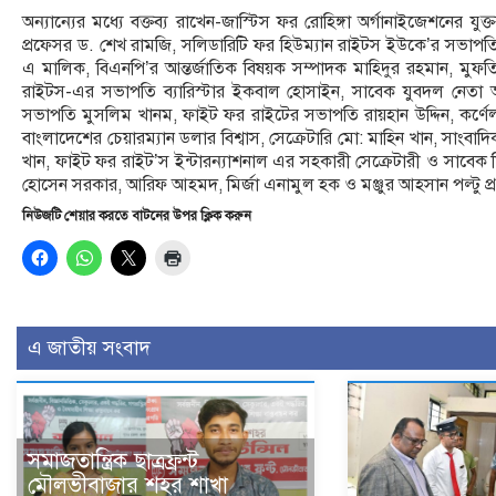
অন্যান্যের মধ্যে বক্তব্য রাখেন-জাস্টিস ফর রোহিঙ্গা অর্গানাইজেশনের যু
প্রফেসর ড. শেখ রামজি, সলিডারিটি ফর হিউম্যান রাইটস ইউকে’র সভাপতি
এ মালিক, বিএনপি’র আন্তর্জাতিক বিষয়ক সম্পাদক মাহিদুর রহমান, মুফত
রাইটস-এর সভাপতি ব্যারিস্টার ইকবাল হোসাইন, সাবেক যুবদল নেতা
সভাপতি মুসলিম খানম, ফাইট ফর রাইটের সভাপতি রায়হান উদ্দিন, কর্ণেল 
বাংলাদেশের চেয়ারম্যান ডলার বিশ্বাস, সেক্রেটারি মো: মাহিন খান, সাং
খান, ফাইট ফর রাইট’স ইন্টারন্যাশনাল এর সহকারী সেক্রেটারী ও সা
হোসেন সরকার, আরিফ আহমদ, মির্জা এনামুল হক ও মঞ্জুর আহসান পল্টু প্
নিউজটি শেয়ার করতে বাটনের উপর ক্লিক করুন
এ জাতীয় সংবাদ
সমাজতান্ত্রিক ছাত্রফ্রন্ট
মৌলভীবাজার শহর শাখা