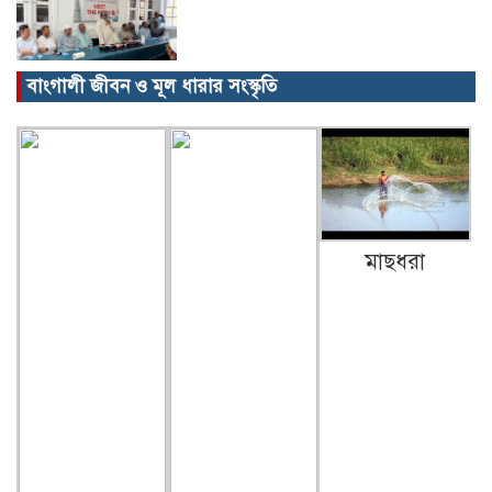
বাংগালী জীবন ও মূল ধারার সংস্কৃতি
বিক্ষোভ, গ্রেপ্তার, অজগর, সেগুনকাঠ আর
পাইপগান।
প্রধানমন্ত্রীর কার্যালয় থেকে সহায়তা
মাছধরা