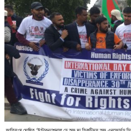
জাতিসংঘ ঘোষিত “ইন্টারন্যাশনাল ডে অফ দ্য ভিকটিমস অফ এনফোর্সড ডিজএপিয়া