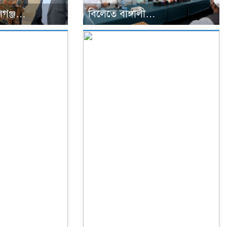
গঞ্জ…
বিলেতে বাঙ্গালী…