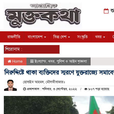
শু
রাজনীতি
বাংলাদেশ
ভিন্ন দেশ
সংস্কৃতি
খবর
শিরোনাম :
Home
ইংল্যান্ড
,
খবর
,
পুলিশ ও আইন শৃঙ্খলা
নিরুদ্দিষ্টে থাকা ব্যক্তিদের স্মরণে যুক্তরাজ্যে সমাব
হোসাইন আহমদ, মৌলভীবাজার॥
প্রকাশকাল : শনিবার, ৩ সেপ্টেম্বর, ২০২২
৮০৭ পড়া হয়েছে