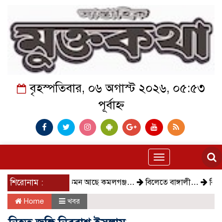
বৃহস্পতিবার, ০৬ অগাস্ট ২০২৬, ০৫:৫৩
পূর্বাহ্ন
Toggle
navigation
শিরোনাম :
কেমন আছে কমলগঞ্জ…
বিলেতে বাঙ্গালী…
বিক্ষোভ, গ
Home
খবর