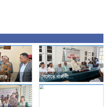
গঞ্জ…
বিলেতে বাঙ্গালী…