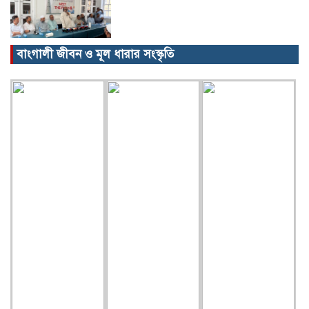
বাংগালী জীবন ও মূল ধারার সংস্কৃতি
বিক্ষোভ, গ্রেপ্তার, অজগর, সেগুনকাঠ আর
পাইপগান।
প্রধানমন্ত্রীর কার্যালয় থেকে সহায়তা
কমলগঞ্জের খবর…