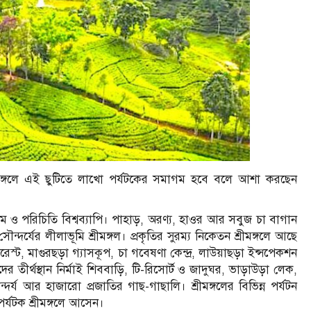
শ্রীমঙ্গলে এই ছুটিতে লাখো পর্যটকের সমাগম হবে বলে আশা করছেন
ুনাম ও পরিচিতি বিশ্বব্যাপি। পাহাড়, অরণ্য, হাওর আর সবুজ চা বাগান
ৌন্দর্যের লীলাভূমি শ্রীমঙ্গল। প্রকৃতির সুরম্য নিকেতন শ্রীমঙ্গলে আছে
রেস্ট, মাগুরছড়া গ্যাসকূপ, চা গবেষণা কেন্দ্র, লাউয়াছড়া ইন্সপেকশন
বীদের তীর্থস্থান নির্মাই শিববাড়ি, টি-রিসোর্ট ও জাদুঘর, ভাড়াউড়া লেক,
র্য আর হাজারো প্রজাতির গাছ-গাছালি। শ্রীমঙ্গলের বিভিন্ন পর্যটন
পর্যটক শ্রীমঙ্গলে আসেন।