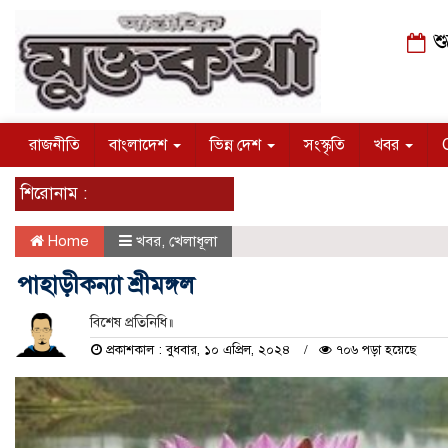
শু
রাজনীতি
বাংলাদেশ
ভিন্ন দেশ
সংস্কৃতি
খবর
শিরোনাম :
Home
খবর
,
খেলাধূলা
পাহাড়ীকন্যা শ্রীমঙ্গল
বিশেষ প্রতিনিধি॥
প্রকাশকাল : বুধবার, ১০ এপ্রিল, ২০২৪
৭০৬ পড়া হয়েছে