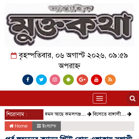
বৃহস্পতিবার, ০৬ অগাস্ট ২০২৬, ০৯:৫৯
অপরাহ্ন
Toggle
navigation
শিরোনাম :
কেমন আছে কমলগঞ্জ…
বিলেতে বাঙ্গালী…
বিক্ষোভ, 
Home
ইংল্যান্ড