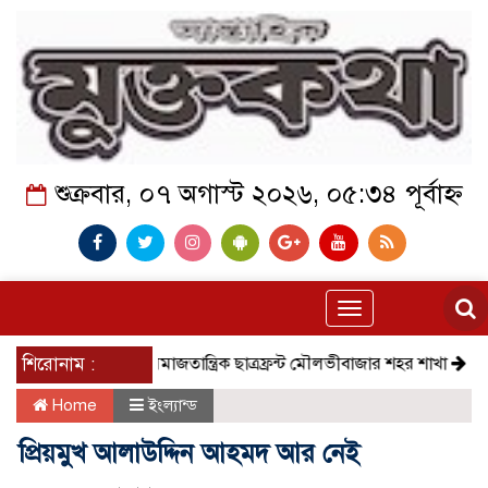
শুক্রবার, ০৭ অগাস্ট ২০২৬, ০৫:৩৪ পূর্বাহ্ন
Toggle
navigation
শিরোনাম :
সমাজতান্ত্রিক ছাত্রফ্রন্ট মৌলভীবাজার শহর শাখা
কেমন আছে 
Home
ইংল্যান্ড
প্রিয়মুখ আলাউদ্দিন আহমদ আর নেই