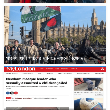
গাজায় স্থায়ী শান্তি”র দাবিতে লণ্ডনে বিক্ষোভ।