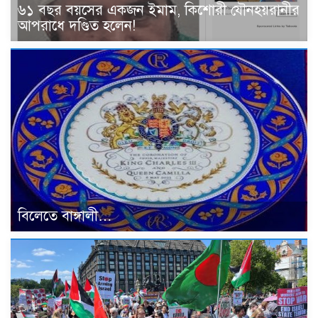
৬১ বছর বয়সের একজন ইমাম, কিশোরী যৌনহয়রানীর
আপরাধে দণ্ডিত হলেন!
বিলেতে বাঙ্গালী…