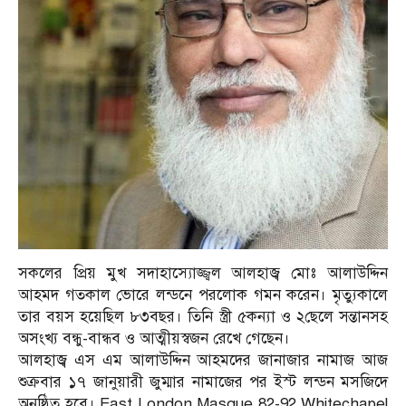
সকলের প্রিয় মুখ সদাহাস্যোজ্জ্বল আলহাজ্ব মোঃ আলাউদ্দিন
আহমদ গতকাল ভোরে লন্ডনে পরলোক গমন করেন। মৃত্যুকালে
তার বয়স হয়েছিল ৮৩বছর। তিনি স্ত্রী ৫কন্যা ও ২ছেলে সন্তানসহ
অসংখ্য বন্ধু-বান্ধব ও আত্মীয়স্বজন রেখে গেছেন।
আলহাজ্ব এস এম আলাউদ্দিন আহমদের জানাজার নামাজ আজ
শুক্রবার ১৭ জানুয়ারী জুম্মার নামাজের পর ইস্ট লন্ডন মসজিদে
অনুষ্ঠিত হবে। East London Masque 82-92 Whitechapel