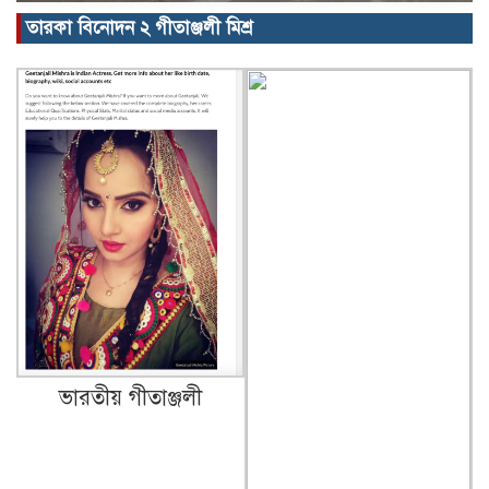
তারকা বিনোদন ২ গীতাঞ্জলী মিশ্র
ভারতীয় গীতাঞ্জলী