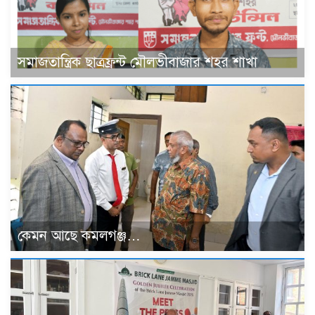
সমাজতান্ত্রিক ছাত্রফ্রন্ট মৌলভীবাজার শহর শাখা
কেমন আছে কমলগঞ্জ…