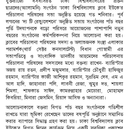
যুক্তরাজ্যে বসবাসরত ঢাকা বিশ্ববিদ্যালয়ের প্রক্তন
ছাত্রদের(অ্যালামনি) সংগঠন ‘ঢাকা বিশ্ববিদ্যালয় ক্লাব ইউকে’র
পরিচালনা পরিষদের সভা অনুষ্ঠিত হয়েছে গত শনিবার। পূর্ব
লন্ডনের ‘দ্য টি রেভ্যুলেশনে’ অনুষ্ঠিত সভায় সংগঠনের পাঁচ বছর
পূর্তি উদযাপনকে বড়ো পরিসরে আয়োজনের পাশাপাশি নতুন
বছরের সংগঠনের কর্মপরিকল্পনা নিয়ে আলোচনা করা হয়।
ক্লাবের পরিচালনা পরিষদের সদস্য ও অলাভজনক সংস্থা এলাকার
পরামর্শক(থার্ড সেক্টর কনসালটেন্ট) বিধান গোস্বামী এর
সভাপতিত্বে ও সাংবাদিক তানভীর আহমেদের পরিচালনায়
পরিচালনা পরিষদের সদস্যদের মধ্যে বক্তব্য রাখেন- ব্যারিস্টার
অজয় রায় রতন, প্রদীপ মজুমদার, ব্যারিস্টার চৌধুরী হাফিজুর
রহমান, ব্যারিস্টার কাজী আশিকুর রহমান, সুপ্রতিম দেব, এম এ
আল হাদি, জাহানারা পলি, লাবনী রেজা, ঝুমুর দত্ত, শায়লা
শিমলা, শাফকাত সাঈদ, কামরুন্নাহার মেডোরা, মোহাম্মদ
কিবরিয়া, মিনারা জেসমিন, রিয়াদ আসিফ ও অন্যান্যরা।
আলোচনাকালে বক্তরা বিগত পাঁচ বছর সংগঠনকে গতিশীল
রাখতে যারা ভূমিকা রেখেছেন তাদের বষপূর্তি অনু্ষ্ঠানে সম্মানিত
করার ব্যাপারে সিদ্ধান্ত গ্রহণ করা হয়। ঢাকা বিশ্ববিদ্যালয় ক্লাব
ইউকে’র বিগত দিনের কার্যক্রম নিয়ে একটি স্মরণিকা প্রকাশের