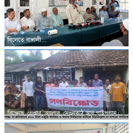
বিলেতে বাঙ্গালী…
বিক্ষোভ, গ্রেপ্তার, অজগর, সেগুনকাঠ আর পাইপগান।