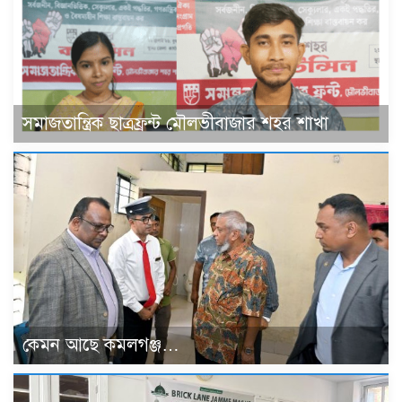
সমাজতান্ত্রিক ছাত্রফ্রন্ট মৌলভীবাজার শহর শাখা
কেমন আছে কমলগঞ্জ…