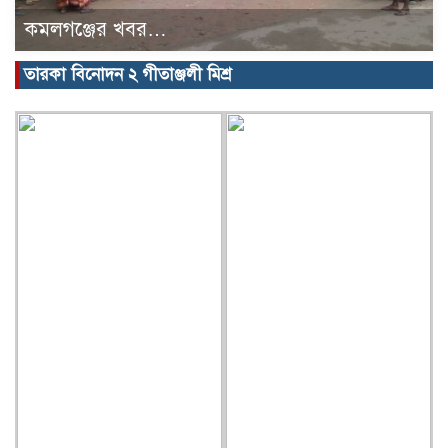
কমলগঞ্জের খবর…
তারকা বিনোদন ২ গীতাঞ্জলী মিশ্র