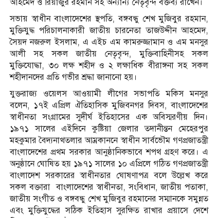
আহমেদ ও রিয়াজুর রহমান সহ অন্যান্য নেতৃবৃন্দ বক্তব্য রাখেন।
সভায় স্বাধীন বাংলাদেশের স্থপতি, বঙ্গবন্ধু শেখ মুজিবুর রহমান,
মুক্তিযুদ্ধ পরিচালনাকারী জাতীয় চারনেতা তাজউদ্দীন আহমেদ,
সৈয়দ নজরুল ইসলাম, এ এইচ এম কামরুজ্জামান ও এম মনসুর
আলী সহ সকল জাতীয় নেতৃবৃন্দ, মুক্তিবাহিনীসহ সকল
মুক্তিযোদ্ধা, ৩০ লক্ষ শহীদ ও ২ লক্ষাধিক বীরাঙ্গনা সহ সকল
শহীদানদের প্রতি গভীর শ্রদ্ধা জানানো হয়।
যুক্তরাজ্য ওয়েলস আওয়ামী লীগের সভাপতি মকিস মনসুর
বলেন, ১৭ই এপ্রিল ঐতিহাসিক মুজিবনগর দিবস, বাংলাদেশের
স্বাধীনতা সংগ্রামের সুদীর্ঘ ইতিহাসের এক অবিস্মরণীয় দিন।
১৯৭১ সালের এইদিনে কুষ্টিয়া জেলার তদানীন্তন মেহেরপুর
মহকুমার বৈদ্যনাথতলার আম্রকাননে স্বাধীন সার্বভৌম গণপ্রজাতন্ত্রী
বাংলাদেশের প্রথম সরকার আনুষ্ঠানিকভাবে শপথ গ্রহণ করে। এ
অনুষ্ঠানে ঘোষিত হয় ১৯৭১ সালের ১০ এপ্রিলে গঠিত গণপ্রজাতন্ত্রী
বাংলাদেশ সরকারের স্বাধীনতার ঘোষণাপত্র বলে উল্লেখ করে
সকল বক্তারা বাংলাদেশের স্বাধীনতা, সংবিধান, জাতীয় পতাকা,
জাতীয় সংগীত ও বঙ্গবন্ধু শেখ মুজিবুর রহমানের সম্মানকে সমুন্নত
এবং মুক্তিযুদ্ধের সঠিক ইতিহাস সুরক্ষিত রাখার প্রয়াসে দেশে