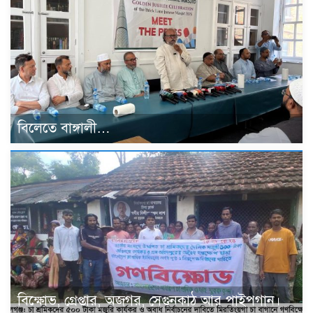
বিলেতে বাঙ্গালী…
বিক্ষোভ, গ্রেপ্তার, অজগর, সেগুনকাঠ আর পাইপগান।