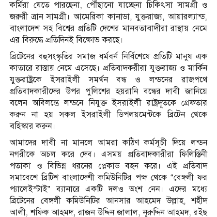
কর্মিরা যেতে পারছেনা, পৌঁছানো যাচ্ছেনা চিকিৎসা সামগ্রী ও
জরুরী ত্রান সামগ্রী। আমেরিকা কানাডা, যুক্তরাজ্য, আয়ারল্যান্ড,
বাংলাদেশ সহ বিশ্বের প্রতিটি দেশের মানবতাবাদীরা রাস্থায় নেমে
এর বিরুদ্ধে প্রতিদিনই বিক্ষোভ করছে।
ব্রিটেনের বহুসংস্কৃতির সমাজ ধর্মবর্ন নির্বিশেষে প্রতিটি মানুষ এক
কাতারে রাস্তায় নেমে এসেছে। প্রতিবাদকরীরা যুক্তরাজ্য ও মার্কিন
যুক্তরাষ্ট্রকে ইসরাইলী সমর্থন বন্ধ ও লন্ডনের রাজপথে
প্রতিবাদকারীদের উপর পুলিশের হয়রানি বন্ধের দাবী জানিয়ে
বলেন অবিলম্ভে লন্ডনে নিযুক্ত ইসরাইলী রাষ্ট্রদূতকে গ্রেফতার
করুন না হয় সকল ইসরাইলী ডিপলয়মেন্টকে ব্রিটেন থেকে
বহিস্কার করুন।
আমাদের দাবী না মানলে আমরা কঠিণ কর্মসূচী দিয়ে লন্ডন
নগরীকে অচল করে দেব। এসময় প্রতিবাদকারীরা ফিলিস্তিনী
পতাকা ও বিভিন্ন ধরনের প্লেকাড বহন করে। এই প্রতিবাদ
সমাবেশে ব্রিটিশ বাংলাদেশী কমিউনিটির পক্ষ থেকে “বেঙ্গলী ফর
প্যালেইস্টাই” ব্যানারে একটি দলও অংশ নেন। এদের মধ্যে
ব্রিটেনের বেঙ্গলী কমিউনিটির আনসার আহমেদ উল্লাহ, শহীদ
আলী, শফিক আহমদ, রাজন উদ্দিন জালাল, নূরুদ্দিন আহমদ, রইছ