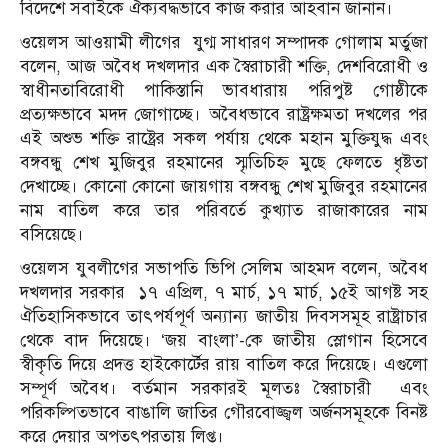
বিদেশে সবাইকে ঐক্যবদ্ধভাবে কাজ করার আহবান জানান।
ওয়েলস আওয়ামী লীগের যুগ্ম সাধারণ সম্পাদক গোলাম মর্তুজা
বলেন, আজ অবৈধ দখলদার এক স্বৈরাচারী শক্তি, দেশবিরোধী ও
স্বাধীনতাবিরোধী পাকিস্তানি ভাবধারায় পরিপুষ্ট গোষ্ঠীকে
প্রত্যক্ষভাবে মদদ জোগাচ্ছে। অবৈধভাবে রাষ্ট্রক্ষমতা দখলের পর
এই অশুভ শক্তি রাষ্ট্রের সকল পর্যায় থেকে মহান মুক্তিযুদ্ধ এবং
বঙ্গবন্ধু শেখ মুজিবুর রহমানের স্মৃতিচিহ্ন মুছে ফেলতে ধৃষ্টতা
দেখাচ্ছে। কোনো কোনো জায়গায় বঙ্গবন্ধু শেখ মুজিবুর রহমানের
নাম বাতিল করে তার পরিবর্তে কুখ্যাত রাজাকারের নাম
বসিয়েছে।
ওয়েলস যুবলীগের সভাপতি ভিপি সেলিম আহমদ বলেন, অবৈধ
দখলদার সরকার ১৭ এপ্রিল, ৭ মার্চ, ১৭ মার্চ, ১৫ই আগষ্ট সহ
ঐতিহাসিকভাবে তাৎপর্যপূর্ণ অন্যান্য জাতীয় দিবসসমূহ রাষ্ট্রাচার
থেকে বাদ দিয়েছে। ‘জয় বাংলা’-কে জাতীয় স্লোগান হিসেবে
স্বীকৃতি দিয়ে প্রদত্ত হাইকোর্টের রায় বাতিল করে দিয়েছে। এগুলো
সম্পূর্ণ অবৈধ। বর্তমান সরকারই মূলতঃ স্বৈরাচারী এবং
পরিকল্পিতভাবে বাঙালি জাতির গৌরবোজ্জ্বল অর্জনসমূহকে বিনষ্ট
করে দেয়ার অপতৎপরতায় লিপ্ত।