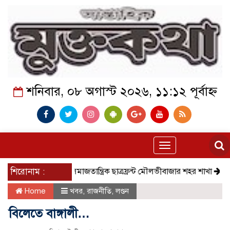
শনিবার, ০৮ অগাস্ট ২০২৬, ১১:১২ পূর্বাহ্ন
Toggle
navigation
শিরোনাম :
সমাজতান্ত্রিক ছাত্রফ্রন্ট মৌলভীবাজার শহর শাখা
কেমন আছে 
Home
খবর
,
রাজনীতি
,
লণ্ডন
বিলেতে বাঙ্গালী…