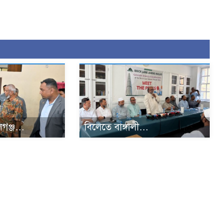
গঞ্জ…
বিলেতে বাঙ্গালী…