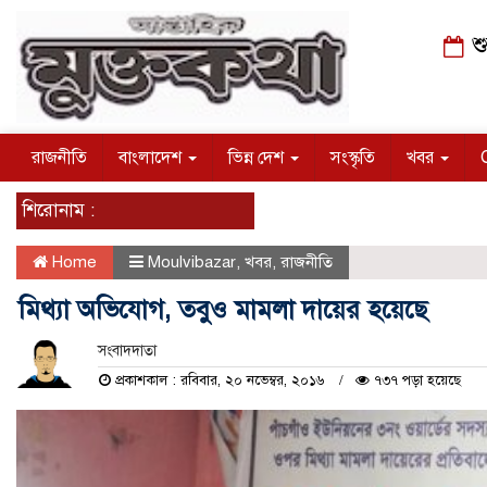
শু
রাজনীতি
বাংলাদেশ
ভিন্ন দেশ
সংস্কৃতি
খবর
শিরোনাম :
Home
Moulvibazar
,
খবর
,
রাজনীতি
মিথ্যা অভিযোগ, তবুও মামলা দায়ের হয়েছে
সংবাদদাতা
প্রকাশকাল : রবিবার, ২০ নভেম্বর, ২০১৬
৭৩৭ পড়া হয়েছে