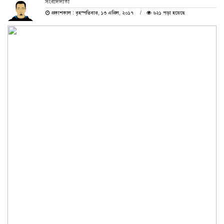
সংবাদদাতা
প্রকাশকাল : বৃহস্পতিবার, ১৩ এপ্রিল, ২০১৭
৬২১ পড়া হয়েছে