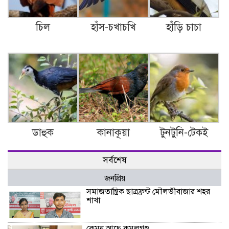
চিল
হাঁস-চখাচখি
হাঁড়ি চাচা
ডাহুক
কানাকূয়া
টুনটুনি-টেকই
সর্বশেষ
জনপ্রিয়
সমাজতান্ত্রিক ছাত্রফ্রন্ট মৌলভীবাজার শহর
শাখা
কেমন আছে কমলগঞ্জ…