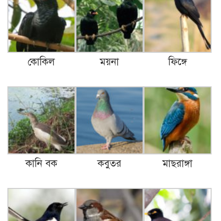
কোকিল
ময়না
ফিঙ্গে
কানি বক
কবুতর
মাছরাঙ্গা