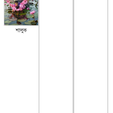
গৃহবধূর ঝুলন্ত মরদেহ উদ্ধার!
আওয়ামী লীগের এখন করনীয়…
শালুক
বিলেতে বাঙ্গালী…
গেলো সপ্তাহের কমলগঞ্জ।