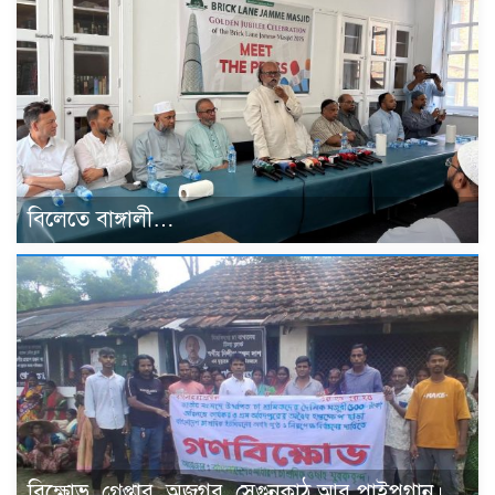
বিলেতে বাঙ্গালী…
বিক্ষোভ, গ্রেপ্তার, অজগর, সেগুনকাঠ আর পাইপগান।