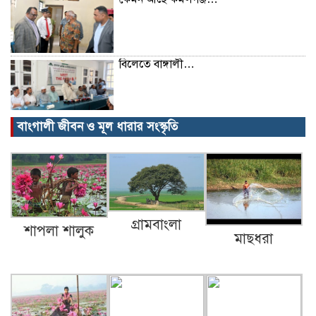
বিলেতে বাঙ্গালী…
বাংগালী জীবন ও মূল ধারার সংস্কৃতি
বিক্ষোভ, গ্রেপ্তার, অজগর, সেগুনকাঠ আর
পাইপগান।
প্রধানমন্ত্রীর কার্যালয় থেকে সহায়তা
গ্রামবাংলা
শাপলা শালুক
মাছধরা
কমলগঞ্জের খবর…