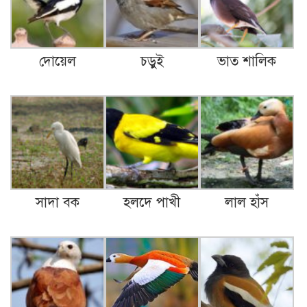
দোয়েল
চড়ুই
ভাত শালিক
সাদা বক
হলদে পাখী
লাল হাঁস