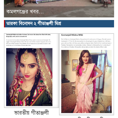
কমলগঞ্জের খবর…
তারকা বিনোদন ২ গীতাঞ্জলী মিশ্র
ভারতীয় গীতাঞ্জলী