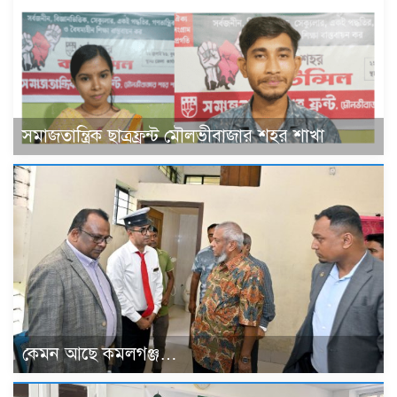
সমাজতান্ত্রিক ছাত্রফ্রন্ট মৌলভীবাজার শহর শাখা
কেমন আছে কমলগঞ্জ…