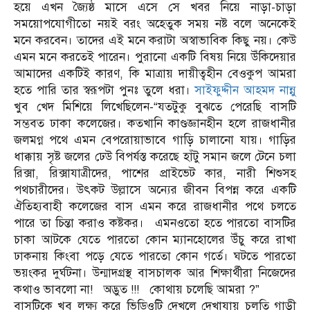
হয়ে এখন জ্যৈষ্ঠ মাসে এসে সে খবর নিয়ে নাড়া-চাড়া
সময়োপযোগীতো নয়ই বরং অহেতুক সময় নষ্ট বলে অনেকেই
মনে করবেন। তাদের এই মনে করাটা অস্বাভাবিক কিছু নয়। কেউ
এমন মনে করতেই পারেন। পুরানো একটি বিষয় নিয়ে উঁকিদেয়ার
আমাদের একটিই কারণ, কি মাত্রায় দায়ীত্বহীন বেওকুপ আমরা
হতে পারি তার স্বরূপটা পুনঃ তুলে ধরা।
সাইফুদ্দীন আহমদ নান্নু
খুব খেদ মিশিয়ে লিখেছিলেন-“যতটুকু বুঝতে পেরেছি বাসটি
সম্ভবত ঢাকা কলেজের। কতখানি কাণ্ডজ্ঞানহীন হলে রাজধানীর
জলমগ্ন পথে এমন বেপরোয়াভাবে গাড়ি চালানো যায়। গাড়ির
ধাক্কায় সৃষ্ট জলের ঢেউ বিপর্যস্ত করেছে হাঁটু সমান জলে টেনে চলা
রিক্সা, রিক্সাযাত্রীদের, পাশের প্রাইভেট কার, নারী শিশুসহ
পথচারীদের। উৎকট উল্লাসে অন্যের জীবন বিপন্ন করে একটি
ঐতিহ্যবাহী কলেজের বাস এমন করে রাজধানীর পথে চলতে
পারে তা চিন্তা করাও কষ্টকর। এমনওতো হতে পারতো বাসটির
চাকা আটকে যেতে পারতো কোন ম্যানহোলের উঁচু করে রাখা
ঢাকনায় কিংবা পড়ে যেতে পারতো কোন গর্তে। ঘটতে পারতো
ভয়ংকর দুর্ঘটনা। উন্মাদগ্রস্থ বাসচালক আর শিক্ষার্থীরা নিজেদের
কথাও ভাবলো না! অদ্ভুত !!! কোথায় চলেছি আমরা ?”
বাসটিকে খুব লক্ষ্য করে ভিডিওটি দেখলে দেখাযায় চলতি গাড়ী