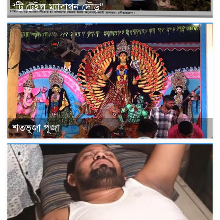
“ট্রি ট্রেইল ম্যারাথন দৌড়”
শতভূজা পূঁজা