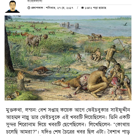
সংবাদদাতা
প্রকাশকাল : শনিবার, ২৭ মে, ২০১৭
১৬৫২ পড়া হয়েছে
মুক্তকথা, লন্ডন: বেশ সপ্তাহ কয়েক আগে ফেইচবুকার সাইফুদ্দীন
আহম্মদ নান্নু তার ফেইচবুকে এই খবরটি দিয়েছিলেন। তিনি একটি
সুন্দর শিরোনাম দিয়ে খবরটি ছেপেছিলেন। লিখেছিলেন- “কোথায়
চলেছি আমরা?”। যদি‌ও শেষ চৈত্রের খবর ছিল এটা। বৈশাখ পাড়