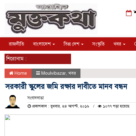
শ
রাজনীতি
বাংলাদেশ
ভিন্ন দেশ
সংস্কৃতি
খবর
শিরোনাম :
Home
Moulvibazar
,
খবর
সরকারী স্কুলের জমি রক্ষার দাবীতে মানব বন্ধন
সংবাদদাতা
প্রকাশকাল : বুধবার, ২৪ আগস্ট, ২০১৬
১০৭৭ পড়া হয়েছে