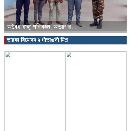
অবৈধ বালু পরিবহন, অতঃপর…
তারকা বিনোদন ২ গীতাঞ্জলী মিশ্র