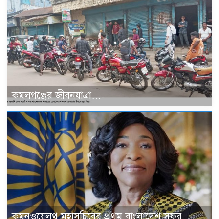
কমলগঞ্জের জীবনযাত্রা…
কমনওয়েলথ মহাসচিবের প্রথম বাংলাদেশ সফর