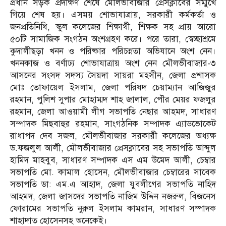
প্রধান সড়ক প্রদক্ষিণ শেষে মৌলভীবাজার প্রেসক্লাবের সম্মুখে
গিয়ে শেষ হয়। এসময় শোভাযাত্রায়, সরকারী কর্মকর্তা ও
জনপ্রতিনিধি, স্কুল কলেজের শিক্ষার্থী, শিক্ষক সহ প্রায় আরো
৫০টি সামাজিক সংগঠন অংশগ্রহণ করে। পরে তারা, স্বেচ্ছাশ্রমে
কুদালীছড়া খনন ও পরিষ্কার পরিচন্নতা অভিযানে অংশ নেন।
খননকাজ ও বর্ণাঢ্য শোভাযাত্রায় অংশ নেন মৌলভীবাজার-৩
আসনের সংসদ সদস্য সৈয়দা সায়রা মহসীন, জেলা প্রশাসক
মোঃ তোফায়েল ইসলাম, জেলা পরিষদ চেয়াম্যান আজিজুর
রহমান, পুলিশ সুপার মোহাম্মদ শাহ জালাল, পৌর মেয়র ফজলুর
রহমান, জেলা আওয়ামী লীগ সভাপতি নেছার আহমদ, সাধারণ
সম্পাদক মিছবাহুর রহমান, সাংগঠনিক সম্পাদক এ্যাডভোকেট
রাধাপদ দেব সজল, মৌলভীবাজার সরকারী কলেজের অধ্যক্ষ
ড.ফজলুল আলী, মৌলভীবাজার প্রেসক্লাবের সহ সভাপতি আব্দুল
হামিদ মাহবুব, সাধারণ সম্পাদক এস এম উমেদ আলী, চেম্বার
সভাপতি মো. কামাল হোসেন, মৌলভীবাজার চেম্বারের সাবেক
সভাপতি ডা: এম.এ আহাদ, জেলা যুবলীগের সভাপতি নাহিদ
আহমদ, জেলা জাসদের সভাপতি নাজিম উদ্দিন নজরুল, বিজনেস
ফোরামের সভাপতি নুরুল ইসলাম কামরান, সাধারণ সম্পাদক
শাহাদাত হোসেনসহ অনেকেই।