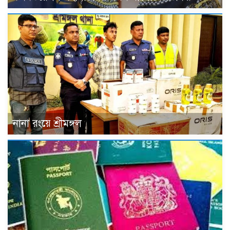
নানা রংয়ে শ্রীমঙ্গল