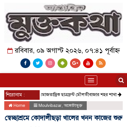
রবিবার, ০৯ অগাস্ট ২০২৬, ০৭:৪১ পূর্বাহ্ন
Toggle
navigation
শিরোনাম :
সমাজতান্ত্রিক ছাত্রফ্রন্ট মৌলভীবাজার শহর শাখা
কেমন আছে 
Home
Moulvibazar
,
অকোটাভুক্ত
স্বেচ্ছাশ্রমে কোদালীছড়া খালের খনন কাজের শুরু