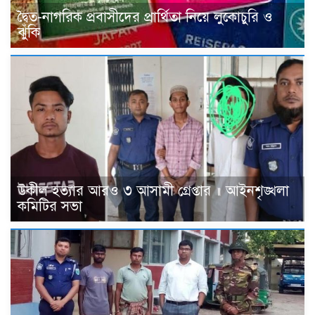
দ্বৈত-নাগরিক প্রবাসীদের প্রার্থিতা নিয়ে লুকোচুরি ও
ঝুঁকি
উকীল হত্যার আরও ৩ আসামী গ্রেপ্তার ॥ আইনশৃঙ্খলা
কমিটির সভা